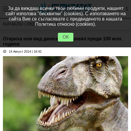
За да виждаш всички твои любими продукти, нашият
сайт използва "бисквитки" (cookies). С използването на
сайта Вие се съгласявате с предвиденото в нашата
НАЧАЛО
/
ЛЮБОПИТНО
Политика относно (cookies).
ОК
Откриха нов вид динозавър, живял преди 100 млн.
години
14 Август 2014 | 16:42