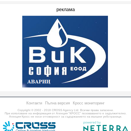
реклама
Контакти
Пълна версия
Кросс мониторинг
Copyright © 2002 - 2018
CROSS Agency Ltd.
Всички права запазени.
При използване на информация от Агенция "КРОСС" позоваването е задължително.
Агенция Кросс не носи отговорност за съдържанието на външни уебстраници.