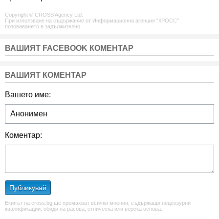
Copyright © CROSS Agency Ltd.
При използване на съдържание от Информационна агенция "КРОСС"
позоваването е задължително.
ВАШИЯТ FACEBOOK КОМЕНТАР
ВАШИЯТ КОМЕНТАР
Вашето име:
Коментар:
Публикувай
Екипът на cross.bg ще премахват всички мнения, съдържащи нецензурни
квалификации, обиди на расова, етническа или верска основа.