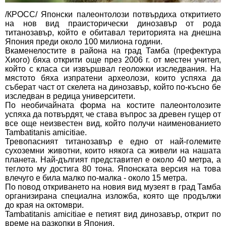
/КРОСС/ Японски палеонтолози потвърдиха откритието
на нов вид праисторически динозавър от рода
титанозавър, който е обитавал територията на днешна
Япония преди около 100 милиона години.
Вкаменелостите в района на град Тамба (префектура
Хиого) бяха открити още през 2006 г. от местен учител,
който с класа си извършвал геоложки изследвания. На
мястото бяха изпратени археолози, които успяха да
съберат част от скелета на динозавър, който по-късно бе
изследван в редица университети.
По необичайната форма на костите палеонтолозите
успяха да потвърдят, че става въпрос за древен гущер от
все още неизвестен вид, който получи наименованието
Tambatitanis amicitiae.
Тревопасният титанозавър е едно от най-големите
сухоземни животни, които някога са живели на нашата
планета. Най-дългият представител е около 40 метра, а
теглото му достига 80 тона. Японската версия на това
влечуго е била малко по-малка - около 15 метра.
По повод откриването на новия вид музеят в град Тамба
организирана специална изложба, която ще продължи
до края на октомври.
Tambatitanis amicitiae е петият вид динозавър, открит по
време на разкопки в Япония.