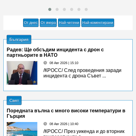
От днес
От вчера
Най-четени
Най-коментирани
България
Радев: Ще обсъдим инцидента с дрон с
партньорите в НАТО
08 Авг 2026 | 15:10
/КРОСС/ След проведения заради
инцидента с дрона Съвет ...
Свят
Поредната вълна с много високи температури в
Гърция
08 Авг 2026 | 10:40
/КРОСС/ През уикенда и до вторник