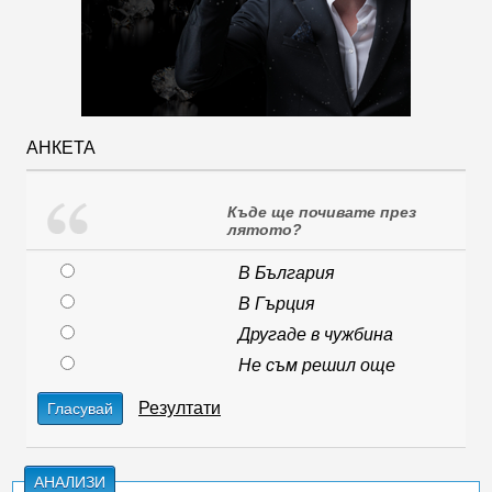
АНКЕТА
Къде ще почивате през
лятото?
В България
В Гърция
Другаде в чужбина
Не съм решил още
Резултати
Гласувай
АНАЛИЗИ