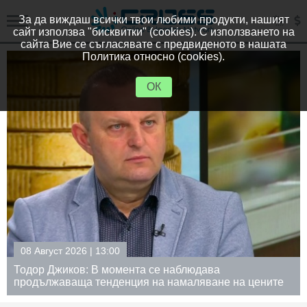
За да виждаш всички твои любими продукти, нашият
сайт използва "бисквитки" (cookies). С използването на
сайта Вие се съгласявате с предвиденото в нашата
Политика относно (cookies).
ОК
08 Август 2026 | 12:30
Румен Радев след заседание на Съвета по
сигурността: Дрон е нахлул в българското въздушно
пространство (Обновена)