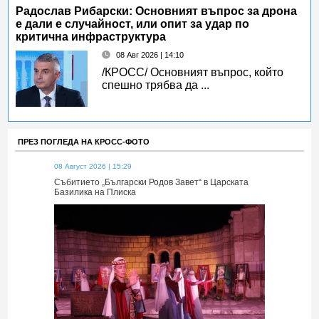
Радослав Рибарски: Основният въпрос за дрона
е дали е случайност, или опит за удар по
критична инфраструктура
08 Авг 2026 | 14:10
/КРОСС/ Основният въпрос, който
спешно трябва да ...
ПРЕЗ ПОГЛЕДА НА КРОСС-ФОТО
08 Август 2026 | 15:29
08 Август 2026 
 Царската
Събитието „Български Родов Завет“ в Царската
Събитието „Б
Базилика на Плиска
Базилика на