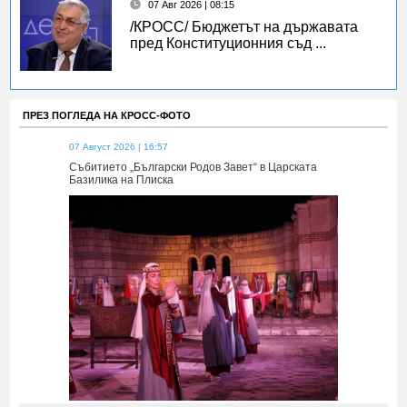
07 Авг 2026 | 08:15
/КРОСС/ Бюджетът на държавата
пред Конституционния съд ...
ПРЕЗ ПОГЛЕДА НА КРОСС-ФОТО
07 Август 2026 | 16:57
07 Август 2026 
 Царската
Събитието „Български Родов Завет“ в Царската
Събитието „Б
Базилика на Плиска
Базилика на