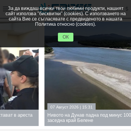
За да виждаш всички твои любими продукти, нашият
сайт използва "бисквитки" (cookies). С използването на
сайта Вие се съгласявате с предвиденото в нашата
Политика относно (cookies).
ОК
07 Август 2026 | 15:31
Нивото на Дунав падна под минус 100 см, кораб
заседна край Белене