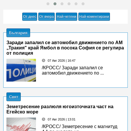
От днес
От вчера
Най-четени
Най-коментирани
България
Заради запалил се автомобил движението по АМ
„Тракия" край Ямбол в посока София се регулира
от полиция
07 Авг 2026 | 16:47
/КРОСС/ Заради запалил се
автомобил движението по ...
Свят
Земетресение разлюля югоизточната част на
Егейско море
07 Авг 2026 | 13:01
/КРОСС/ Земетресение с магнитуд