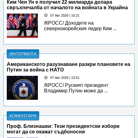
Ким Чен Ун е получил 22 милиарда долара
свръхпечалба от началото на войната в Украйна
07 Авг 2026 | 10:21
/КРОСС/ Доходите на
севернокорейския лидер Ким ...
ИНТЕРВЮТА
Американското разузнаване разкри плановете на
Путин за война с НАТО
07 Авг 2026 | 13:51
/КРОСС/ Руският президент
Владимир Путин може да ...
КОМЕНТАРИ
Проф. Близнашки: Тези президентски избори
могат да се окажат съдбоносни