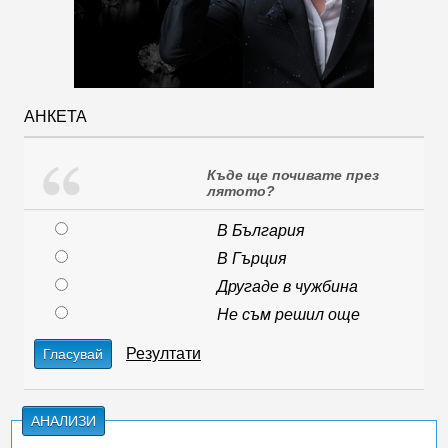
АНКЕТА
Къде ще почивате през
лятото?
В България
В Гърция
Другаде в чужбина
Не съм решил още
Резултати
Гласувай
АНАЛИЗИ