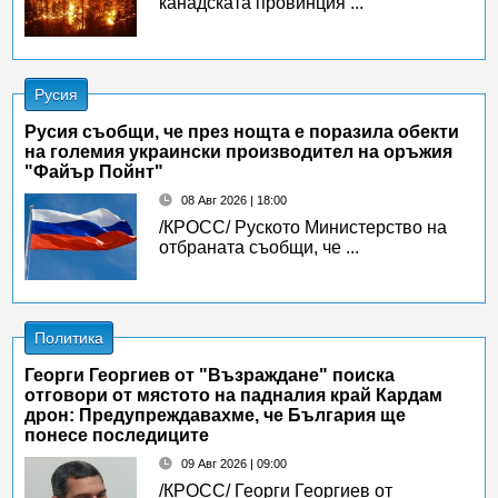
канадската провинция ...
Русия
Русия съобщи, че през нощта е поразила обекти
на големия украински производител на оръжия
"Файър Пойнт"
08 Авг 2026 | 18:00
/КРОСС/ Руското Министерство на
отбраната съобщи, че ...
Политика
Георги Георгиев от "Възраждане" поиска
отговори от мястото на падналия край Кардам
дрон: Предупреждавахме, че България ще
понесе последиците
09 Авг 2026 | 09:00
/КРОСС/ Георги Георгиев от