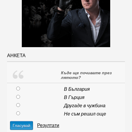
АНКЕТА
Къде ще почивате през
лятото?
В България
В Гърция
Другаде в чужбина
Не съм решил още
Резултати
Гласувай