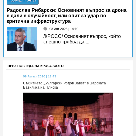
КОМЕНТАРИ
Радослав Рибарски: Основният въпрос за дрона
е дали е случайност, или опит за удар по
критична инфраструктура
08 Авг 2026 | 14:10
/КРОСС/ Основният въпрос, който
спешно трябва да ...
ПРЕЗ ПОГЛЕДА НА КРОСС-ФОТО
09 Август 2026 | 13:43
09 Август 2026 
 Царската
Събитието „Български Родов Завет“ в Царската
Събитието „Б
Базилика на Плиска
Базилика на