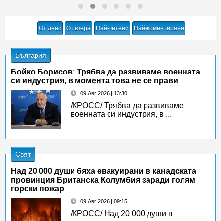
От днес
От вчера
Най-четени
Най-коментирани
България
Бойко Борисов: Трябва да развиваме военната
си индустрия, в момента това не се прави
09 Авг 2026 | 13:30
/КРОСС/ Трябва да развиваме
военната си индустрия, в ...
Свят
Над 20 000 души бяха евакуирани в канадската
провинция Британска Колумбия заради голям
горски пожар
09 Авг 2026 | 09:15
/КРОСС/ Над 20 000 души в