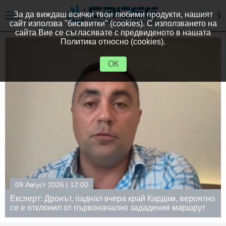
За да виждаш всички твои любими продукти, нашият
сайт използва "бисквитки" (cookies). С използването на
сайта Вие се съгласявате с предвиденото в нашата
Политика относно (cookies).
ОК
09 Август 2026 | 12:00
Експерт: Дронът, паднал вчера край Кардам, вероятно
се е отклонил от първоначално зададения маршрут