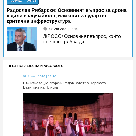
КОМЕНТАРИ
Радослав Рибарски: Основният въпрос за дрона
е дали е случайност, или опит за удар по
критична инфраструктура
08 Авг 2026 | 14:10
/КРОСС/ Основният въпрос, който
спешно трябва да ...
ПРЕЗ ПОГЛЕДА НА КРОСС-ФОТО
08 Август 2026 | 22:30
08 Август 2026 
 Царската
Събитието „Български Родов Завет“ в Царската
Събитието „Б
Базилика на Плиска
Базилика на