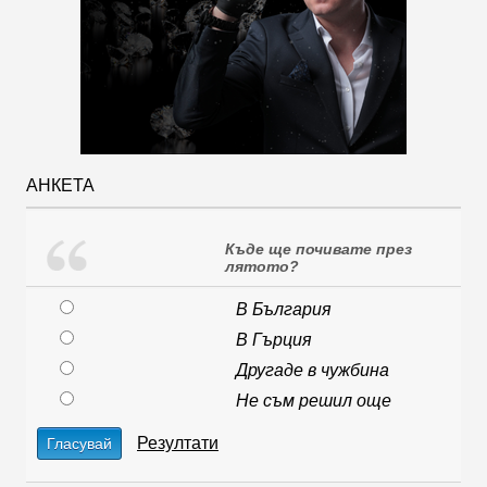
АНКЕТА
Къде ще почивате през
лятото?
В България
В Гърция
Другаде в чужбина
Не съм решил още
Резултати
Гласувай