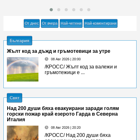
От днес
От вчера
Най-четени
Най-коментирани
България
Жълт код за дъжд и гръмотевици за утре
08 Авг 2026 | 20:00
/КРОСС/ Жълт код за валежи и
гръмотежици е ...
Свят
Над 200 души бяха евакуирани заради голям
горски пожар край езерото Гарда в Северна
Италия
08 Авг 2026 | 20:20
/КРОСС/ Над 200 души бяха