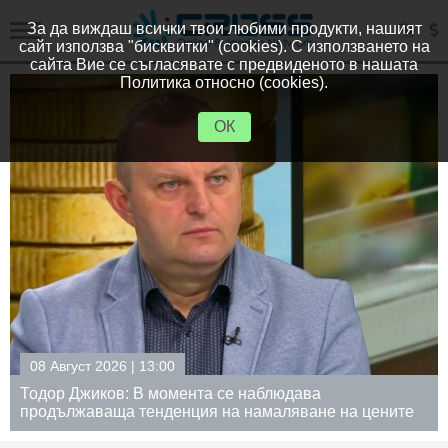
За да виждаш всички твои любими продукти, нашият
сайт използва "бисквитки" (cookies). С използването на
сайта Вие се съгласявате с предвиденото в нашата
Политика относно (cookies).
ОК
08 Август 2026 | 12:30
аблюдава
Румен Радев след заседание н
амаляване на цените
сигурността: Дрон е нахлул в 
пространство (Обновена)