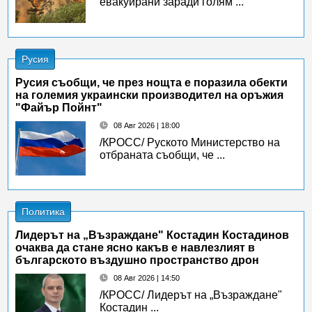
евакуирани заради голям ...
Русия
Русия съобщи, че през нощта е поразила обекти
на големия украински производител на оръжия
"Файър Пойнт"
08 Авг 2026 | 18:00
/КРОСС/ Руското Министерство на
отбраната съобщи, че ...
Политика
Лидерът на „Възраждане" Костадин Костадинов
очаква да стане ясно какъв е навлезлият в
българското въздушно пространство дрон
08 Авг 2026 | 14:50
/КРОСС/ Лидерът на „Възраждане"
Костадин ...