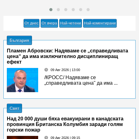
От днес
От вчера
Най-четени
Най-коментирани
България
Пламен Абровски: Надяваме се „справедливата
цена“ да има изключително дисциплиниращ
ефект
09 Авг 2026 | 13:00
/КРОСС/ Надяваме се
„справедливата цена" да има ...
Свят
Над 20 000 души бяха евакуирани в канадската
провинция Британска Колумбия заради голям
горски пожар
09 Авг 2026 | 09:15