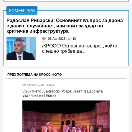
КОМЕНТАРИ
Радослав Рибарски: Основният въпрос за дрона
е дали е случайност, или опит за удар по
критична инфраструктура
08 Авг 2026 | 14:10
/КРОСС/ Основният въпрос, който
спешно трябва да ...
ПРЕЗ ПОГЛЕДА НА КРОСС-ФОТО
09 Август 2026 | 13:21
09 Август 2026 
 Царската
Събитието „Български Родов Завет“ в Царската
Събитието „Б
Базилика на Плиска
Базилика на