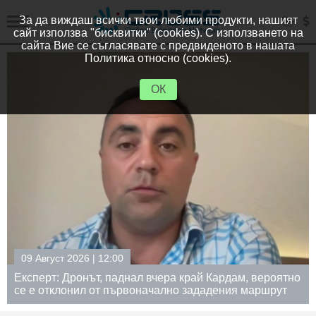
За да виждаш всички твои любими продукти, нашият
сайт използва "бисквитки" (cookies). С използването на
сайта Вие се съгласявате с предвиденото в нашата
Политика относно (cookies).
ОК
09 Август 2026 | 11:20
ероятно
Цветлин Йовчев: Падналият дрон у нас е инци
ршрут