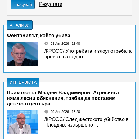
Резултати
Гласувай
АНАЛИЗИ
Фентанилът, който убива
09 Авг 2026 | 12:40
/КРОСС/ Употребата и злоупотребата
превръщат едно ...
ИНТЕРВЮТА
Психологът Младен Владимиров: Агресията
няма лесни обяснения, трябва да поставим
детето в центъра
09 Авг 2026 | 13:20
/КРОСС/ След жестокото убийство в
Пловдив, извършено ...