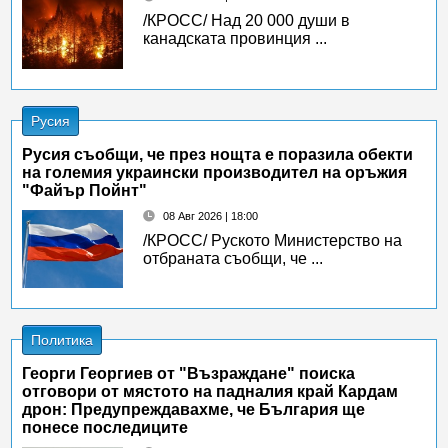
/КРОСС/ Над 20 000 души в
канадската провинция ...
Русия
Русия съобщи, че през нощта е поразила обекти
на големия украински производител на оръжия
"Файър Пойнт"
08 Авг 2026 | 18:00
/КРОСС/ Руското Министерство на
отбраната съобщи, че ...
Политика
Георги Георгиев от "Възраждане" поиска
отговори от мястото на падналия край Кардам
дрон: Предупреждавахме, че България ще
понесе последиците