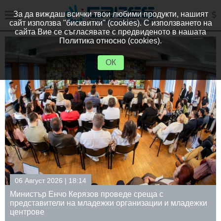
За да виждаш всички твои любими продукти, нашият
сайт използва "бисквитки" (cookies). С използването на
сайта Вие се съгласявате с предвиденото в нашата
Политика относно (cookies).
ОК
06 Август 2026 | 17:59
Зам.-министър проф. Крум Неделков: Ще бъде
адежки
направен анализ на разходите за пробовземан
лабораторните изпитвания на суровото мляко