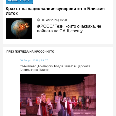
КОМЕНТАРИ
Крахът на националния суверенитет в Близкия
Изток
06 Авг 2026 | 16:28
/КРОСС/ Тези, които очакваха, че
войната на САЩ срещу ...
ПРЕЗ ПОГЛЕДА НА КРОСС-ФОТО
06 Август 2026 | 18:57
06 Август 2026 
 Царската
Събитието „Български Родов Завет“ в Царската
Събитието „Б
Базилика на Плиска
Базилика на