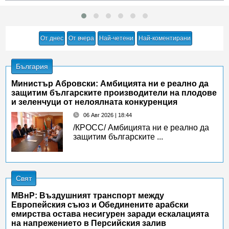
От днес
От вчера
Най-четени
Най-коментирани
България
Министър Абровски: Амбицията ни е реално да
защитим българските производители на плодове
и зеленчуци от нелоялната конкуренция
06 Авг 2026 | 18:44
/КРОСС/ Амбицията ни е реално да
защитим българските ...
Свят
МВнР: Въздушният транспорт между
Европейския съюз и Обединените арабски
емирства остава несигурен заради ескалацията
на напрежението в Персийския залив