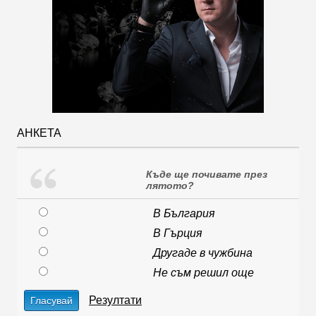
АНКЕТА
Къде ще почивате през
лятото?
В България
В Гърция
Другаде в чужбина
Не съм решил още
Резултати
Гласувай