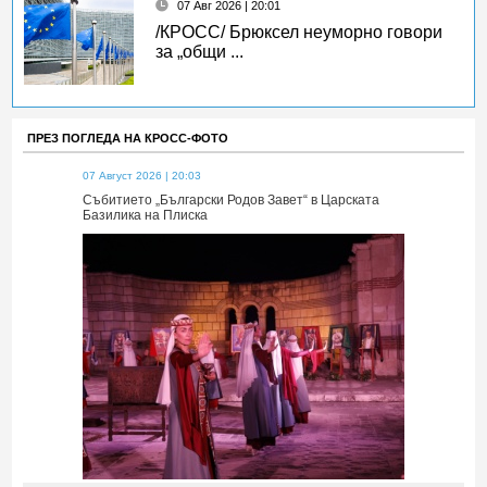
07 Авг 2026 | 20:01
/КРОСС/ Брюксел неуморно говори
за „общи ...
ПРЕЗ ПОГЛЕДА НА КРОСС-ФОТО
07 Август 2026 | 20:03
07 Август 2026 
 Царската
Събитието „Български Родов Завет“ в Царската
Събитието „Б
Базилика на Плиска
Базилика на