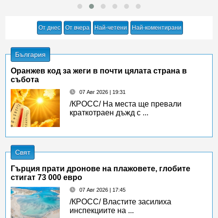
От днес
От вчера
Най-четени
Най-коментирани
България
Оранжев код за жеги в почти цялата страна в
събота
07 Авг 2026 | 19:31
/КРОСС/ На места ще превали
краткотраен дъжд с ...
Свят
Гърция прати дронове на плажовете, глобите
стигат 73 000 евро
07 Авг 2026 | 17:45
/КРОСС/ Властите засилиха
инспекциите на ...