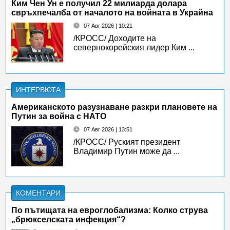
Ким Чен Ун е получил 22 милиарда долара
свръхпечалба от началото на войната в Украйна
07 Авг 2026 | 10:21
/КРОСС/ Доходите на
севернокорейския лидер Ким ...
ИНТЕРВЮТА
Американското разузнаване разкри плановете на
Путин за война с НАТО
07 Авг 2026 | 13:51
/КРОСС/ Руският президент
Владимир Путин може да ...
КОМЕНТАРИ
По пътищата на евроглобализма: Колко струва
„брюкселската инфекция“?