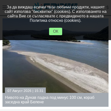
За да виждаш всички твои любими продукти, нашият
сайт използва "бисквитки" (cookies). С използването на
сайта Вие се съгласявате с предвиденото в нашата
Политика относно (cookies).
ОК
07 Август 2026 | 15:31
Нивото на Дунав падна под минус 100 см, кораб
заседна край Белене