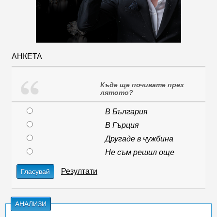
АНКЕТА
Къде ще почивате през
лятото?
В България
В Гърция
Другаде в чужбина
Не съм решил още
Резултати
Гласувай
АНАЛИЗИ