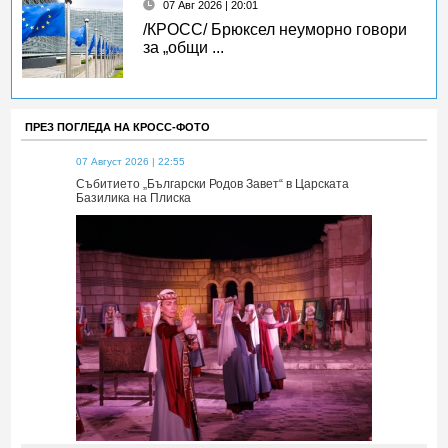
07 Авг 2026 | 20:01
/КРОСС/ Брюксел неуморно говори
за „общи ...
ПРЕЗ ПОГЛЕДА НА КРОСС-ФОТО
07 Август 2026 | 22:55
07 Август 2026 
 Царската
Събитието „Български Родов Завет“ в Царската
Събитието „Б
Базилика на Плиска
Базилика на