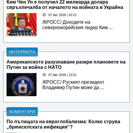
Ким Чен Ун е получил 22 милиарда долара
свръхпечалба от началото на войната в Украйна
07 Авг 2026 | 10:21
/КРОСС/ Доходите на
севернокорейския лидер Ким ...
ИНТЕРВЮТА
Американското разузнаване разкри плановете на
Путин за война с НАТО
07 Авг 2026 | 13:51
/КРОСС/ Руският президент
Владимир Путин може да ...
КОМЕНТАРИ
По пътищата на евроглобализма: Колко струва
„брюкселската инфекция“?