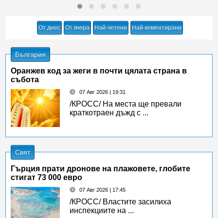
От днес
От вчера
Най-четени
Най-коментирани
България
Оранжев код за жеги в почти цялата страна в
събота
07 Авг 2026 | 19:31
/КРОСС/ На места ще превали
краткотраен дъжд с ...
Свят
Гърция прати дронове на плажовете, глобите
стигат 73 000 евро
07 Авг 2026 | 17:45
/КРОСС/ Властите засилиха
инспекциите на ...