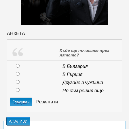
АНКЕТА
Къде ще почивате през
лятото?
В България
В Гърция
Другаде в чужбина
Не съм решил още
Резултати
Гласувай
АНАЛИЗИ