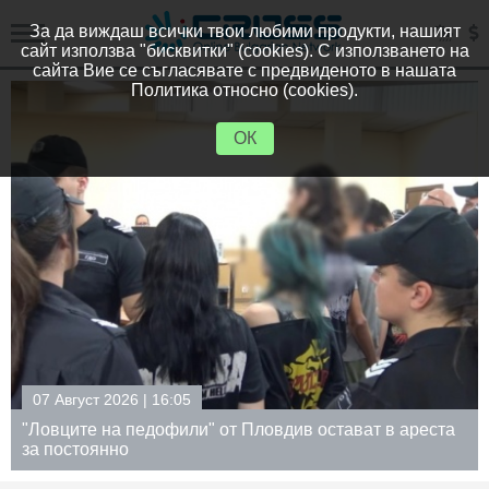
За да виждаш всички твои любими продукти, нашият
сайт използва "бисквитки" (cookies). С използването на
сайта Вие се съгласявате с предвиденото в нашата
Политика относно (cookies).
ОК
07 Август 2026 | 15:31
а
Нивото на Дунав падна под минус 100 см, кораб
заседна край Белене