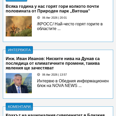
Всяка година у нас горят гори колкото почти
половината от Природен парк „Витоша“
06 Авг 2026 | 20:01
/КРОСС/ Най-често горят горите в
областите ...
ИНТЕРВЮТА
Инж. Иван Иванов: Ниските нива на Дунав са
последица от климатичните промени, такива
явления ще зачестяват
06 Авг 2026 | 13:57
Интервю в Обедния информационен
блок на NOVA NEWS ...
КОМЕНТАРИ
Крахът на националния суверенитет в Близкия