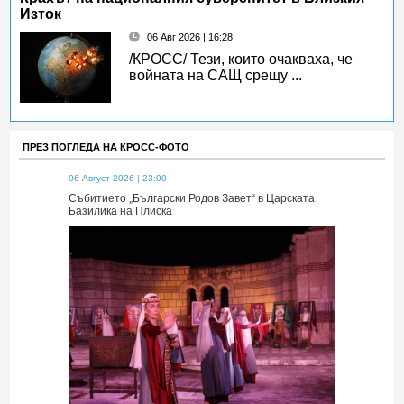
Изток
06 Авг 2026 | 16:28
/КРОСС/ Тези, които очакваха, че
войната на САЩ срещу ...
ПРЕЗ ПОГЛЕДА НА КРОСС-ФОТО
06 Август 2026 | 23:00
06 Август 2026 
 Царската
Събитието „Български Родов Завет“ в Царската
Събитието „Б
Базилика на Плиска
Базилика на