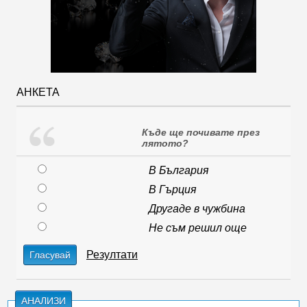
АНКЕТА
Къде ще почивате през
лятото?
В България
В Гърция
Другаде в чужбина
Не съм решил още
Резултати
Гласувай
АНАЛИЗИ