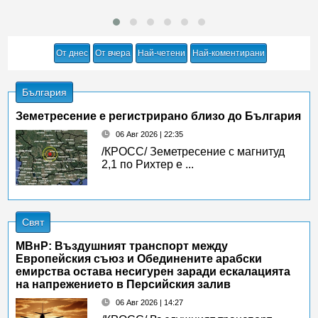
От днес
От вчера
Най-четени
Най-коментирани
България
Земетресение е регистрирано близо до България
06 Авг 2026 | 22:35
/КРОСС/ Земетресение с магнитуд
2,1 по Рихтер е ...
Свят
МВнР: Въздушният транспорт между
Европейския съюз и Обединените арабски
емирства остава несигурен заради ескалацията
на напрежението в Персийския залив
06 Авг 2026 | 14:27