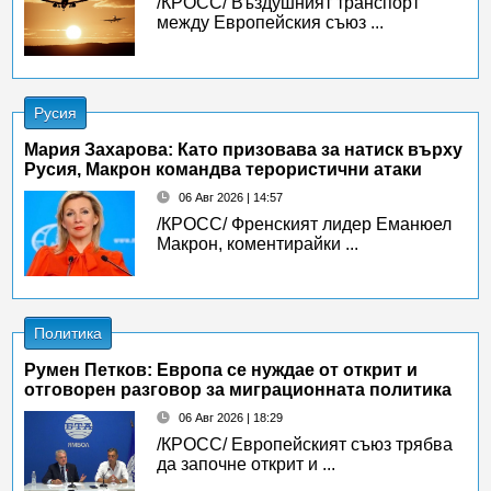
/КРОСС/ Въздушният транспорт
между Европейския съюз ...
Русия
Мария Захарова: Като призовава за натиск върху
Русия, Макрон командва терористични атаки
06 Авг 2026 | 14:57
/КРОСС/ Френският лидер Еманюел
Макрон, коментирайки ...
Политика
Румен Петков: Европа се нуждае от открит и
отговорен разговор за миграционната политика
06 Авг 2026 | 18:29
/КРОСС/ Европейският съюз трябва
да започне открит и ...