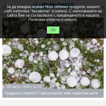
За да виждаш всички твои любими продукти, нашият
сайт използва "бисквитки" (cookies). С използването на
сайта Вие се съгласявате с предвиденото в нашата
Политика относно (cookies).
ОК
06 Август 2026 | 22:33
Градушка помете Старозагорско, има сериозни щети