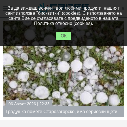
За да виждаш всички твои любими продукти, нашият
сайт използва "бисквитки" (cookies). С използването на
сайта Вие се съгласявате с предвиденото в нашата
Политика относно (cookies).
ОК
06 Август 2026 | 18:59
Вицепремиерът Пулев пред СТИВ: Привличането на
инвестиции и икономизацията на външната политика
са ключови приоритети на правителството