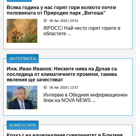
Всяка година у нас горят гори колкото почти
половината от Природен парк „Витоша“
06 Авг 2026 | 20:01
/КРОСС/ Най-често горят горите в
областите ...
ИНТЕРВЮТА
Инж. Иван Иванов: Ниските нива на Дунав са
последица от климатичните промени, такива
явления ще зачестяват
06 Авг 2026 | 13:57
Интервю в Обедния информационен
блок на NOVA NEWS ...
КОМЕНТАРИ
Крахът на националния суверенитет в Близкия