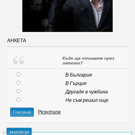
АНКЕТА
Къде ще почивате през
лятото?
В България
В Гърция
Другаде в чужбина
Не съм решил още
Резултати
Гласувай
АНАЛИЗИ