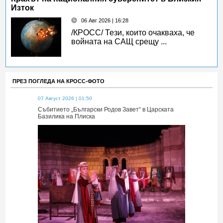
Изток
06 Авг 2026 | 16:28
/КРОСС/ Тези, които очакваха, че
войната на САЩ срещу ...
ПРЕЗ ПОГЛЕДА НА КРОСС-ФОТО
07 Август 2026 | 01:50
07 Август 2026 
 Царската
Събитието „Български Родов Завет“ в Царската
Събитието „Б
Базилика на Плиска
Базилика на