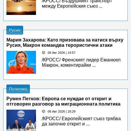
/КРОСС/ Въздушният транспорт
между Европейския съюз ...
Русия
Мария Захарова: Като призовава за натиск върху
Русия, Макрон командва терористични атаки
06 Авг 2026 | 14:57
/КРОСС/ Френският лидер Еманюел
Макрон, коментирайки ...
Политика
Румен Петков: Европа се нуждае от открит и
отговорен разговор за миграционната политика
06 Авг 2026 | 18:29
/КРОСС/ Европейският съюз трябва
да започне открит и ...