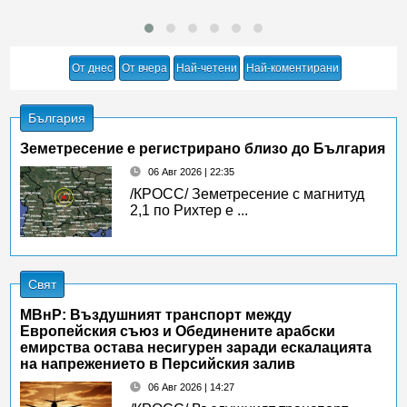
От днес
От вчера
Най-четени
Най-коментирани
България
Земетресение е регистрирано близо до България
06 Авг 2026 | 22:35
/КРОСС/ Земетресение с магнитуд
2,1 по Рихтер е ...
Свят
МВнР: Въздушният транспорт между
Европейския съюз и Обединените арабски
емирства остава несигурен заради ескалацията
на напрежението в Персийския залив
06 Авг 2026 | 14:27