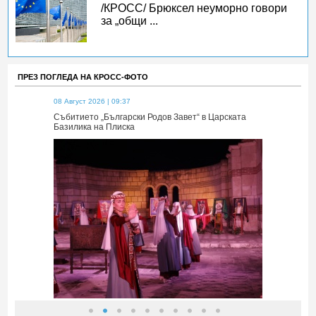
/КРОСС/ Брюксел неуморно говори
за „общи ...
ПРЕЗ ПОГЛЕДА НА КРОСС-ФОТО
08 Август 2026 | 09:37
08 Август 2026 
 Царската
Събитието „Български Родов Завет“ в Царската
Събитието „Б
Базилика на Плиска
Базилика на