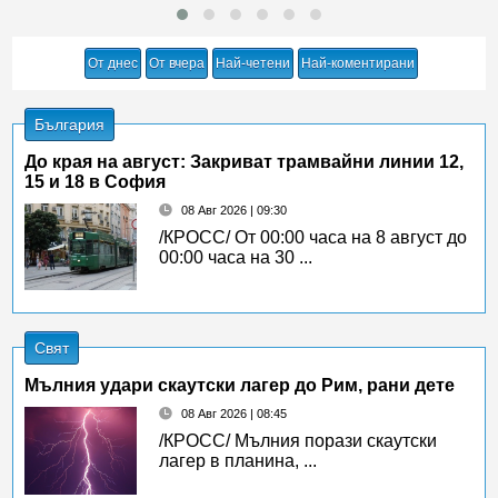
От днес
От вчера
Най-четени
Най-коментирани
България
До края на август: Закриват трамвайни линии 12,
15 и 18 в София
08 Авг 2026 | 09:30
/КРОСС/ От 00:00 часа на 8 август до
00:00 часа на 30 ...
Свят
Мълния удари скаутски лагер до Рим, рани дете
08 Авг 2026 | 08:45
/КРОСС/ Мълния порази скаутски
лагер в планина, ...