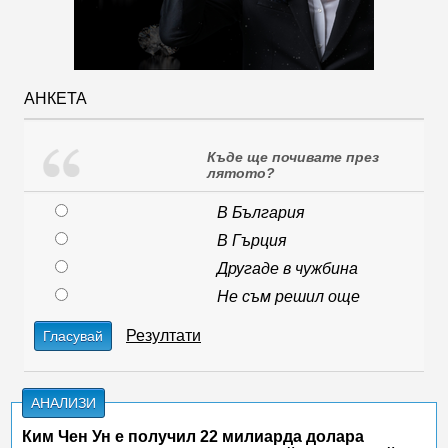
АНКЕТА
Къде ще почивате през
лятото?
В България
В Гърция
Другаде в чужбина
Не съм решил още
Резултати
Гласувай
АНАЛИЗИ
Ким Чен Ун е получил 22 милиарда долара