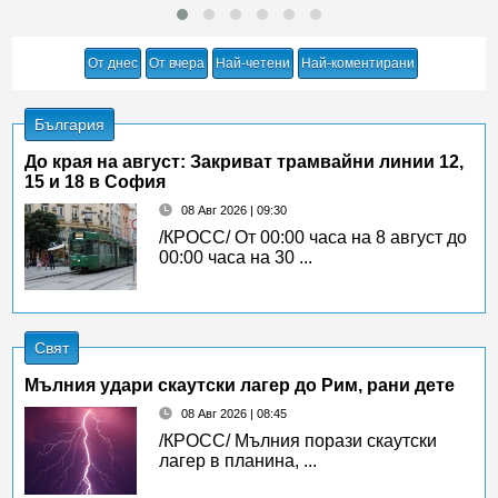
От днес
От вчера
Най-четени
Най-коментирани
България
До края на август: Закриват трамвайни линии 12,
15 и 18 в София
08 Авг 2026 | 09:30
/КРОСС/ От 00:00 часа на 8 август до
00:00 часа на 30 ...
Свят
Мълния удари скаутски лагер до Рим, рани дете
08 Авг 2026 | 08:45
/КРОСС/ Мълния порази скаутски
лагер в планина, ...