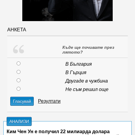
АНКЕТА
Къде ще почивате през
лятото?
В България
В Гърция
Другаде в чужбина
Не съм решил още
Резултати
Гласувай
АНАЛИЗИ
Ким Чен Ун е получил 22 милиарда долара