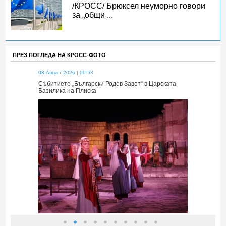
/КРОСС/ Брюксел неуморно говори
за „общи ...
ПРЕЗ ПОГЛЕДА НА КРОСС-ФОТО
08 Август 2026 | 09:58
08 Август 2026 
 Царската
Събитието „Български Родов Завет“ в Царската
Събитието „Б
Базилика на Плиска
Базилика на