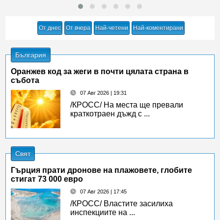
От днес
От вчера
Най-четени
Най-коментирани
България
Оранжев код за жеги в почти цялата страна в
събота
07 Авг 2026 | 19:31
/КРОСС/ На места ще превали
краткотраен дъжд с ...
Свят
Гърция прати дронове на плажовете, глобите
стигат 73 000 евро
07 Авг 2026 | 17:45
/КРОСС/ Властите засилиха
инспекциите на ...