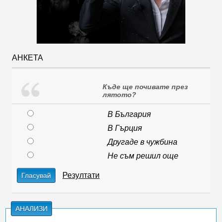
АНКЕТА
Къде ще почивате през
лятото?
В България
В Гърция
Другаде в чужбина
Не съм решил още
Резултати
Гласувай
АНАЛИЗИ