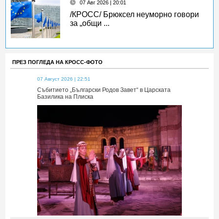
07 Авг 2026 | 20:01
/КРОСС/ Брюксел неуморно говори
за „общи ...
ПРЕЗ ПОГЛЕДА НА КРОСС-ФОТО
07 Август 2026 | 22:51
07 Август 2026 
 Царската
Събитието „Български Родов Завет“ в Царската
Събитието „Б
Базилика на Плиска
Базилика на