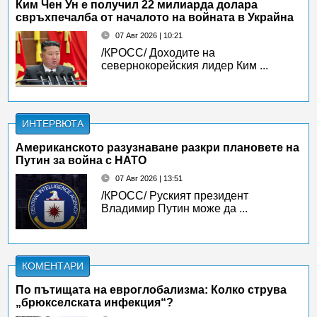
Ким Чен Ун е получил 22 милиарда долара
свръхпечалба от началото на войната в Украйна
07 Авг 2026 | 10:21
/КРОСС/ Доходите на
севернокорейския лидер Ким ...
ИНТЕРВЮТА
Американското разузнаване разкри плановете на
Путин за война с НАТО
07 Авг 2026 | 13:51
/КРОСС/ Руският президент
Владимир Путин може да ...
КОМЕНТАРИ
По пътищата на евроглобализма: Колко струва
„брюкселската инфекция“?