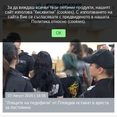
За да виждаш всички твои любими продукти, нашият
сайт използва "бисквитки" (cookies). С използването на
сайта Вие се съгласявате с предвиденото в нашата
Политика относно (cookies).
ОК
07 Август 2026 | 16:05
"Ловците на педофили" от Пловдив остават в ареста
за постоянно