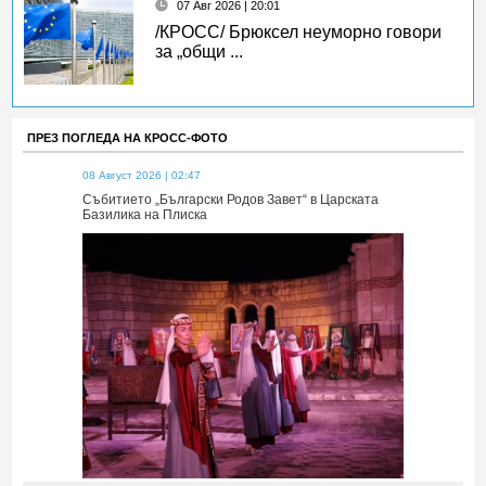
07 Авг 2026 | 20:01
/КРОСС/ Брюксел неуморно говори
за „общи ...
ПРЕЗ ПОГЛЕДА НА КРОСС-ФОТО
08 Август 2026 | 02:47
08 Август 2026 
 Царската
Събитието „Български Родов Завет“ в Царската
Събитието „Б
Базилика на Плиска
Базилика на