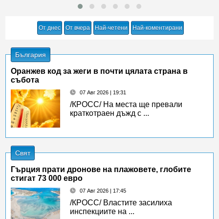
От днес
От вчера
Най-четени
Най-коментирани
България
Оранжев код за жеги в почти цялата страна в
събота
07 Авг 2026 | 19:31
/КРОСС/ На места ще превали
краткотраен дъжд с ...
Свят
Гърция прати дронове на плажовете, глобите
стигат 73 000 евро
07 Авг 2026 | 17:45
/КРОСС/ Властите засилиха
инспекциите на ...