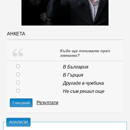
АНКЕТА
Къде ще почивате през
лятото?
В България
В Гърция
Другаде в чужбина
Не съм решил още
Резултати
Гласувай
АНАЛИЗИ