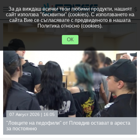
За да виждаш всички твои любими продукти, нашият
сайт използва "бисквитки" (cookies). С използването на
сайта Вие се съгласявате с предвиденото в нашата
Политика относно (cookies).
ОК
07 Август 2026 | 16:05
"Ловците на педофили" от Пловдив остават в ареста
за постоянно