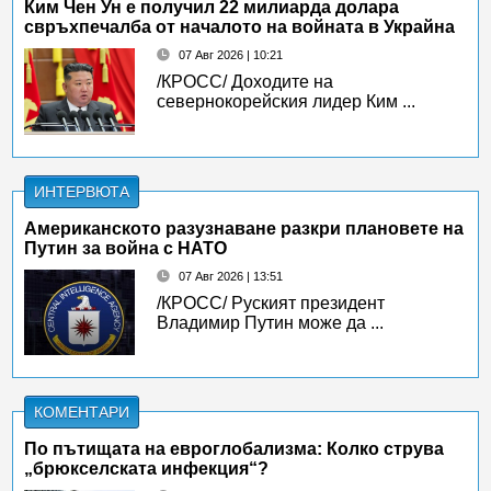
Ким Чен Ун е получил 22 милиарда долара
свръхпечалба от началото на войната в Украйна
07 Авг 2026 | 10:21
/КРОСС/ Доходите на
севернокорейския лидер Ким ...
ИНТЕРВЮТА
Американското разузнаване разкри плановете на
Путин за война с НАТО
07 Авг 2026 | 13:51
/КРОСС/ Руският президент
Владимир Путин може да ...
КОМЕНТАРИ
По пътищата на евроглобализма: Колко струва
„брюкселската инфекция“?