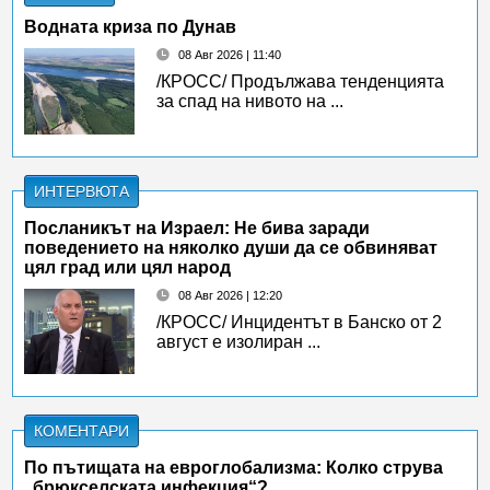
Водната криза по Дунав
08 Авг 2026 | 11:40
/КРОСС/ Продължава тенденцията
за спад на нивото на ...
ИНТЕРВЮТА
Посланикът на Израел: Не бива заради
поведението на няколко души да се обвиняват
цял град или цял народ
08 Авг 2026 | 12:20
/КРОСС/ Инцидентът в Банско от 2
август е изолиран ...
КОМЕНТАРИ
По пътищата на евроглобализма: Колко струва
„брюкселската инфекция“?