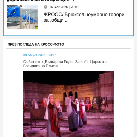
07 Авг 2026 | 20:01
/КРОСС/ Брюксел неуморно говори
за „общи ...
ПРЕЗ ПОГЛЕДА НА КРОСС-ФОТО
08 Август 2026 | 13:16
08 Август 2026 
 Царската
Събитието „Български Родов Завет“ в Царската
Събитието „Б
Базилика на Плиска
Базилика на