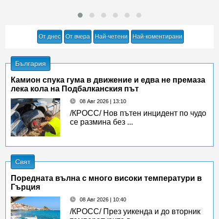
От днес
От вчера
Най-четени
Най-коментирани
България
Камион спука гума в движение и едва не премаза
лека кола на Подбалканския път
08 Авг 2026 | 13:10
/КРОСС/ Нов пътен инцидент по чудо
се размина без ...
Свят
Поредната вълна с много високи температури в
Гърция
08 Авг 2026 | 10:40
/КРОСС/ През уикенда и до вторник