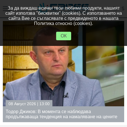
За да виждаш всички твои любими продукти, нашият
сайт използва "бисквитки" (cookies). С използването на
сайта Вие се съгласявате с предвиденото в нашата
Политика относно (cookies).
ОК
08 Август 2026 | 12:30
Румен Радев след заседание на Съвета по
на цените
сигурността: Дрон е нахлул в българското
пространство (Обновена)