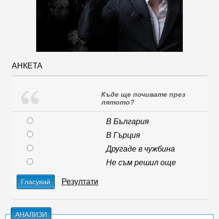
АНКЕТА
Къде ще почивате през
лятото?
В България
В Гърция
Другаде в чужбина
Не съм решил още
Резултати
Гласувай
АНАЛИЗИ