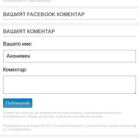
позоваването е задължително.
ВАШИЯТ FACEBOOK КОМЕНТАР
ВАШИЯТ КОМЕНТАР
Вашето име:
Коментар:
Публикувай
Екипът на cross.bg ще премахват всички мнения, съдържащи нецензурни
квалификации, обиди на расова, етническа или верска основа.
Редакцията на Агенция КРОСС не носи отговорност за мненията, качени в cross.bg
от потребителите.