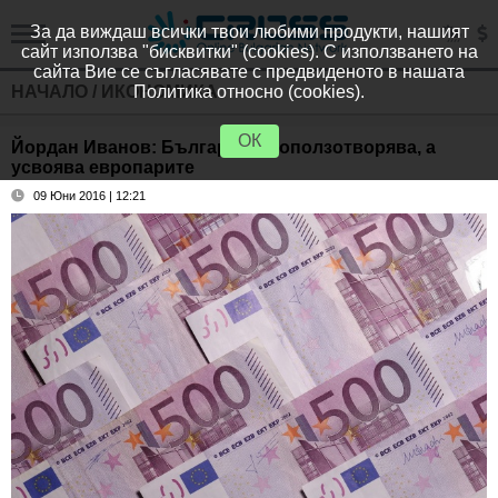
За да виждаш всички твои любими продукти, нашият
сайт използва "бисквитки" (cookies). С използването на
сайта Вие се съгласявате с предвиденото в нашата
НАЧАЛО
/
ИКОНОМИКА
Политика относно (cookies).
ОК
Йордан Иванов: България не оползотворява, а
усвоява европарите
09 Юни 2016 | 12:21