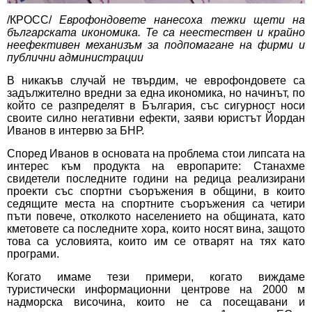
/КРОСС/
Еврофондовете нанесоха тежки щети на
българската икономика. Те са неестествен и крайно
неефективен механизъм за подпомагане на фирми и
публични администрации
В никакъв случай не твърдим, че еврофондовете са
задължително вредни за една икономика, но начинът, по
който се разпределят в България, със сигурност носи
своите силно негативни ефекти, заяви юристът
Йордан
Иванов
в
интервю за БНР
.
Според Иванов в основата на проблема стои липсата на
интерес към продукта на европарите: Станахме
свидетели последните години на редица реализирани
проекти със спортни съоръжения в общини, в които
седящите места на спортните съоръжения са четири
пъти повече, отколкото населението на общината, като
кметовете са последните хора, които носят вина, защото
това са условията, които им се отварят на тях като
програми.
Когато имаме тези примери, когато виждаме
туристически информационни центрове на 2000 м
надморска височина, които не са посещавани и