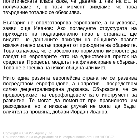
политическата класа каже, че даваме 1 лев на ЕС и
получаваме 7, в този момент виждаме, че това
твърдение тотално се обезсилва.
България не оползотворява европарите, а ги усвоява,
заяви още Иванов: Ако погледнете структурата на
приходите на поднационално ниво в страната, ще
видите, че данъчните приходи на общините правят
изключително малък процент от приходите на общините.
Това означава, че е абсолютно нормално кметовете да
гледат на европарите като на единствения приток на
средства. Процесът, моделът на финансиране е сбъркан.
Това не е грешка на някоя община или кмет.
Нито една развита европейска страна не се развива
посредством еврофондове, а напротив - посредством
силно децентрализирана държава. Сбъркахме, че се
предоверихме на еврофондовете като инструмент за
развитие. Те могат да помогнат при правилното им
разходване, но в никакъв случай не могат да бъдат
влиятел за промяна, добави Йордан Иванов.
Copyright © CROSS Agency Ltd.
При използване на съдържание от Информационна агенция "КРОСС"