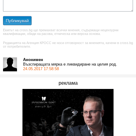
Публикувай
Екипът на cross.bg ще премахват всички мнения, съдържащи нецензурни
квалификации, обиди на расова, етническа или верска основа.
Редакцията на Агенция КРОСС не носи отговорност за мненията, качени в cross.bg
от потребителите.
Анонимен
Възспиращата мярка е ликвидиране на целия род.
24.05.2017 17:58:58
реклама