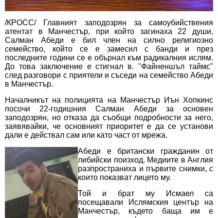
/КРОСС/ Главният заподозрян за самоубийствения
атентат в Манчестър, при който загинаха 22 души,
Салман Абеди е бил член на силно религиозно
семейство, който се е замесил с банди и през
последните години се е обърнал към радикалния ислям.
До това заключение е стигнал в. "Файненшъл таймс"
след разговори с приятели и съседи на семейство Абеди
в Манчестър.
Началникът на полицията на Манчестър Иън Хопкинс
посочи 22-годишния Салман Абеди за основен
заподозрян, но отказа да съобщи подробности за него,
заявявайки, че основният приоритет е да се установи
дали е действал сам или като част от мрежа.
Абеди е британски гражданин от
либийски поизход. Медиите в Англия
разпространиха и първите снимки, с
които показват лицето му.
Той и брат му Исмаел са
посещавали Ислямския център на
Манчестър, където баща им е