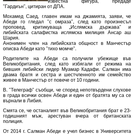
известна фигура, предаде
"Гардиън", цитиран от ДПА.
Мохамед Саед, главен имам на джамията, заяви, че
Абеди го гледал "с омраза", след като произнесъл
проповед, критикуваща „Ислямска държава" и
либийската салафистка ислямска милиция Ансар аш
Шария.
Анонимен член на либийската общност в Манчестър
описва Абеди като "тихо момче".
Родителите на Абеди са получили убежище във
Великобритания, след като избягали от режима на
бившия либийски лидер Муамар Кадафи. Салман има
двама братя и сестра и шестчленното им семейство
живее в Манчестър от повече от 10 години.
В. "Телеграф" съобщи, че според непотвърдени слухове
в града всички освен Абеди и един от братята му са се
върнали в Либия.
Смята се, че останалият във Великобритания брат е 23-
годишният мъж, арестуван вчера от британската
полиция.
От 2014 г. Салман Абеди е учел бизнес в Университета