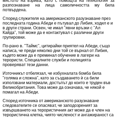
мястото на взрива, като с помощта на технология за
разпознаване на лица самоличността му била
потвърдена.
Според служителя на американското разузнаване през
последната година Абеди е пътувал до Либия, ходил е и
в други страни. Освен, че имал "явни връзки с "Ал
Кайда", той може да е контактувал с различни други
групировки.
По-рано в. "Таймс", цитирайки приятел на Абеди, също
написа, че преди няколко дни той се върнал от Либия,
където може да е преминал обучение в лагери на
терористи. Специалните служби и полицията
проверяват тези данни.
Източникът отбелязал, че избухналата бомба била
"голяма и сложна", като за създаването ѝ са били
използвани материали, достъпът до които е труден във
Великобритания. Това може да означава, че някой е
помагал на Абеди.
Според източника от американското разузнаване
следователите се опасяват, че заподозреният за
извършването на терористичния акт може да е член на
терористична клетка, чиято численост и ангажираност са