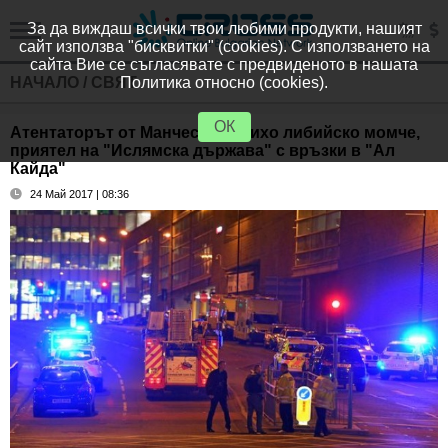
За да виждаш всички твои любими продукти, нашият
сайт използва "бисквитки" (cookies). С използването на
сайта Вие се съгласявате с предвиденото в нашата
НАЧАЛО
/
СВЯТ
Политика относно (cookies).
ОК
Атентаторът от Манчестър - тихо либийско момче,
приятел на "Ислямска държава" с връзки в "Ал
Кайда"
24 Май 2017 | 08:36