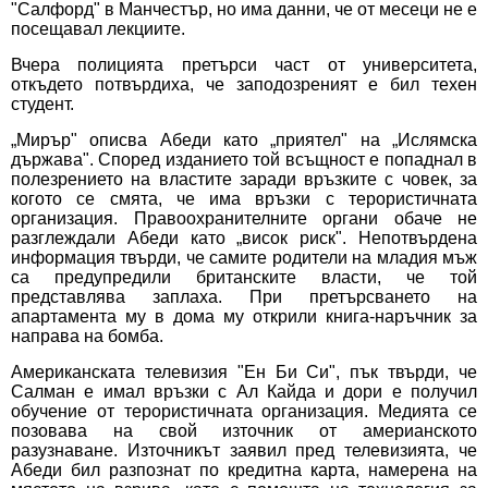
"Салфорд" в Манчестър, но има данни, че от месеци не е
посещавал лекциите.
Вчера полицията претърси част от университета,
откъдето потвърдиха, че заподозреният е бил техен
студент.
„Мирър" описва Абеди като „приятел" на „Ислямска
държава". Според изданието той всъщност е попаднал в
полезрението на властите заради връзките с човек, за
когото се смята, че има връзки с терористичната
организация. Правоохранителните органи обаче не
разглеждали Абеди като „висок риск". Непотвърдена
информация твърди, че самите родители на младия мъж
са предупредили британските власти, че той
представлява заплаха. При претърсването на
апартамента му в дома му открили книга-наръчник за
направа на бомба.
Американската телевизия "Ен Би Си", пък твърди, че
Салман е имал връзки с Ал Кайда и дори е получил
обучение от терористичната организация. Медията се
позовава на свой източник от америанското
разузнаване. Източникът заявил пред телевизията, че
Абеди бил разпознат по кредитна карта, намерена на