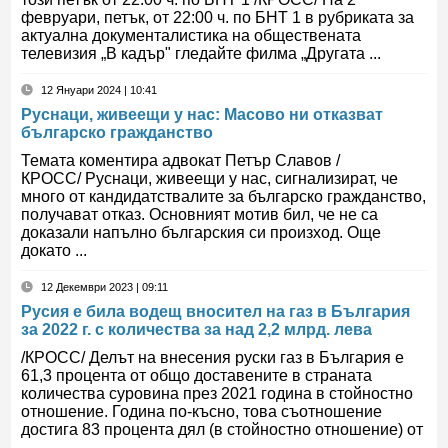
февруари, петък, от 22:00 ч. по БНТ 1 в рубриката за
актуална документалистика на обществената
телевизия „В кадър" гледайте филма „Другата ...
12 Януари 2024 | 10:41
Руснаци, живеещи у нас: Масово ни отказват
българско гражданство
Темата коментира адвокат Петър Славов /
КРОСС/ Руснаци, живеещи у нас, сигнализират, че
много от кандидатствалите за българско гражданство,
получават отказ. Основният мотив бил, че не са
доказали напълно българския си произход. Още
докато ...
12 Декември 2023 | 09:11
Русия е била водещ вносител на газ в България
за 2022 г. с количества за над 2,2 млрд. лева
/КРОСС/ Делът на внесения руски газ в България е
61,3 процента от общо доставените в страната
количества суровина през 2021 година в стойностно
отношение. Година по-късно, това съотношение
достига 83 процента дял (в стойностно отношение) от
...