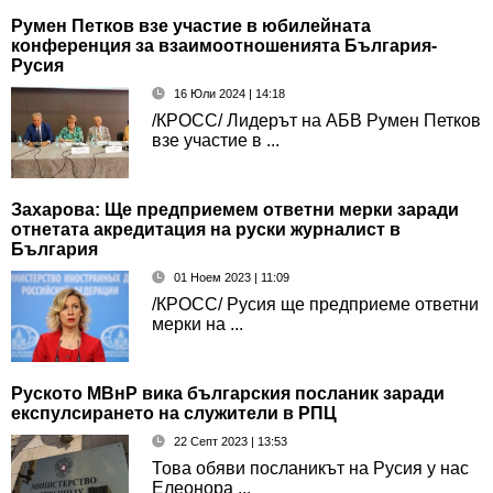
Румен Петков взе участие в юбилейната
конференция за взаимоотношенията България-
Русия
16 Юли 2024 | 14:18
/КРОСС/ Лидерът на АБВ Румен Петков
взе участие в ...
Захарова: Ще предприемем ответни мерки заради
отнетата акредитация на руски журналист в
България
01 Ноем 2023 | 11:09
/КРОСС/ Русия ще предприеме ответни
мерки на ...
Руското МВнР вика българския посланик заради
експулсирането на служители в РПЦ
22 Септ 2023 | 13:53
Това обяви посланикът на Русия у нас
Елеонора ...