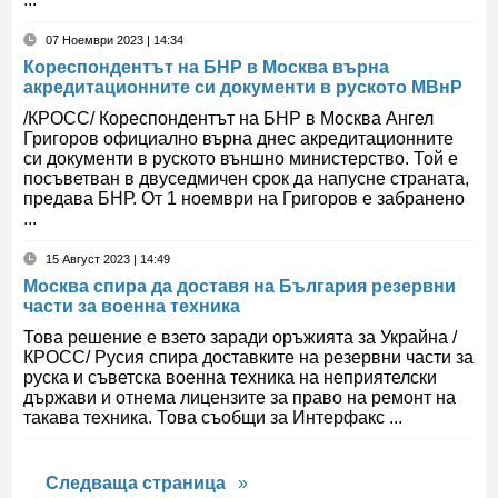
07 Ноември 2023 | 14:34
Кореспондентът на БНР в Москва върна
акредитационните си документи в руското МВнР
/КРОСС/ Кореспондентът на БНР в Москва Ангел
Григоров официално върна днес акредитационните
си документи в руското външно министерство. Той е
посъветван в двуседмичен срок да напусне страната,
предава БНР. От 1 ноември на Григоров е забранено
...
15 Август 2023 | 14:49
Москва спира да доставя на България резервни
части за военна техника
Това решение е взето заради оръжията за Украйна /
КРОСС/ Русия спира доставките на резервни части за
руска и съветска военна техника на неприятелски
държави и отнема лицензите за право на ремонт на
такава техника. Това съобщи за Интерфакс ...
Следваща страница