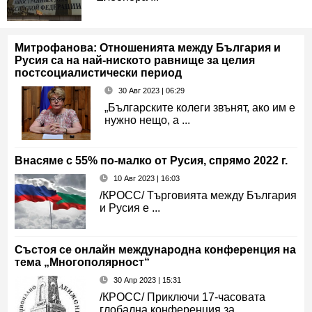
Митрофанова: Отношенията между България и
Русия са на най-ниското равнище за целия
постсоциалистически период
30 Авг 2023 | 06:29
„Българските колеги звънят, ако им е
нужно нещо, а ...
Внасяме с 55% по-малко от Русия, спрямо 2022 г.
10 Авг 2023 | 16:03
/КРОСС/ Търговията между България
и Русия е ...
Състоя се онлайн международна конференция на
тема „Многополярност“
30 Апр 2023 | 15:31
/КРОСС/ Приключи 17-часовата
глобална конференция за ...