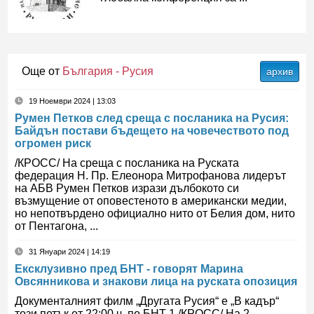
Още от
България - Русия
архив
19 Ноември 2024 | 13:03
Румен Петков след среща с посланика на Русия:
Байдън постави бъдещето на човечеството под
огромен риск
/КРОСС/ На среща с посланика на Руската
федерация Н. Пр. Елеонора Митрофанова лидерът
на АБВ Румен Петков изрази дълбокото си
възмущение от оповестеното в американски медии,
но непотвърдено официално нито от Белия дом, нито
от Пентагона, ...
31 Януари 2024 | 14:19
Ексклузивно пред БНТ - говорят Марина
Овсянникова и знакови лица на руската опозиция
Документалният филм „Другата Русия“ е „В кадър“
този петък от 22:00 ч. по БНТ 1 /КРОСС/ На 2