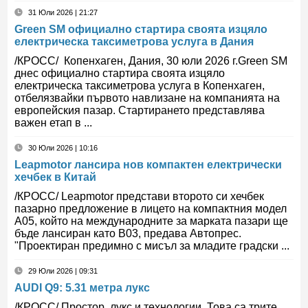
31 Юли 2026 | 21:27
Green SM официално стартира своята изцяло
електрическа таксиметрова услуга в Дания
/КРОСС/ Копенхаген, Дания, 30 юли 2026 г.Green SM
днес официално стартира своята изцяло
електрическа таксиметрова услуга в Копенхаген,
отбелязвайки първото навлизане на компанията на
европейския пазар. Стартирането представлява
важен етап в ...
30 Юли 2026 | 10:16
Leapmotor лансира нов компактен електрически
хечбек в Китай
/КРОСС/ Leapmotor представи второто си хечбек
пазарно предложение в лицето на компактния модел
A05, който на международните за марката пазари ще
бъде лансиран като B03, предава Автопрес.
"Проектиран предимно с мисъл за младите градски ...
29 Юли 2026 | 09:31
AUDI Q9: 5.31 метра лукс
/КРОСС/ Простор, лукс и технологии. Това са трите