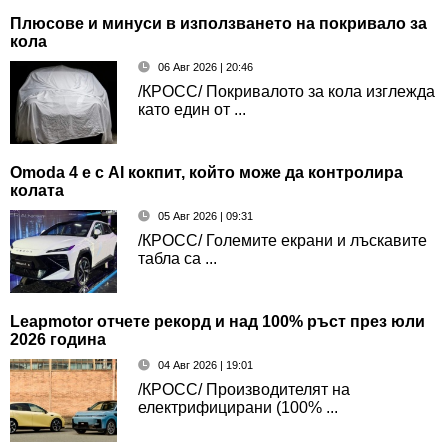
Плюсове и минуси в използването на покривало за
кола
06 Авг 2026 | 20:46
/КРОСС/ Покривалото за кола изглежда
като един от ...
Omoda 4 е с AI кокпит, който може да контролира
колата
05 Авг 2026 | 09:31
/КРОСС/ Големите екрани и лъскавите
табла са ...
Leapmotor отчете рекорд и над 100% ръст през юли
2026 година
04 Авг 2026 | 19:01
/КРОСС/ Производителят на
електрифицирани (100% ...