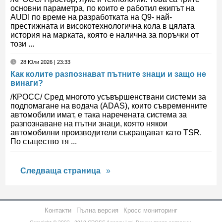
основни параметра, по които е работил екипът на
AUDI по време на разработката на Q9- най-
престижната и високотехнологична кола в цялата
история на марката, която е налична за поръчки от
този ...
28 Юли 2026 | 23:33
Как колите разпознават пътните знаци и защо не
винаги?
/КРОСС/ Сред многото усъвършенствани системи за
подпомагане на водача (ADAS), които съвременните
автомобили имат, е така наречената система за
разпознаване на пътни знаци, която някои
автомобилни производители съкращават като TSR.
По същество тя ...
Следваща страница
Контакти
Пълна версия
Кросс мониторинг