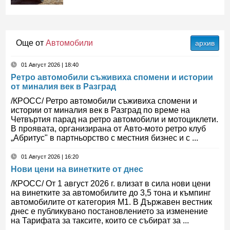
Още от
Автомобили
архив
01 Август 2026 | 18:40
Ретро автомобили съживиха спомени и истории
от миналия век в Разград
/КРОСС/ Ретро автомобили съживиха спомени и
истории от миналия век в Разград по време на
Четвъртия парад на ретро автомобили и мотоциклети.
В проявата, организирана от Авто-мото ретро клуб
„Абритус" в партньорство с местния бизнес и с ...
01 Август 2026 | 16:20
Нови цени на винетките от днес
/КРОСС/ От 1 август 2026 г. влизат в сила нови цени
на винетките за автомобилите до 3,5 тона и къмпинг
автомобилите от категория М1. В Държавен вестник
днес е публикувано постановлението за изменение
на Тарифата за таксите, които се събират за ...