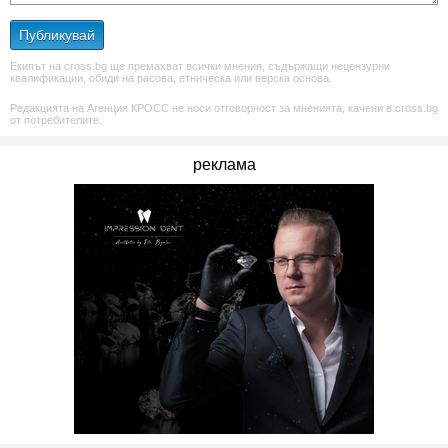
Публикувай
Екипът на cross.bg ще премахват всички мнения, съдържащи нецензурни
квалификации, обиди на расова, етническа или верска основа.
Редакцията на Агенция КРОСС не носи отговорност за мненията, качени в cross.bg
от потребителите.
реклама