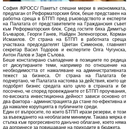
София /КРОСС/ Пакетът спешни мерки в икономиката,
предлаган от Реформаторския блок, беше представен на
работна среща в БТПП пред ръководството и експерти
на Палатата от представителите на Гражданския съвет
към Реформаторския блок. Сред гостите бяха Димитър
Бъчваров, Георги Ганев, Найден Зеленогорски, Корман
Исмаилов. От страна на БТПП в работната среща
участваха председателят Цветан Симеонов, главният
секретар Васил Тодоров и експертите Олга Чугунска,
Антон Лалов и Заря Сълова.
Беше констатирано съвпадение в позициите по редица
от дискутираните теми, например по отношение на
необходимостта от намаляване на административната
тежест за бизнеса. От страна на Палатата бе
подчертано, че Палатата настоява за действия, които ще
подобрят бизнес средата като цяло в страната и бе
посочено, че според провежданите от БТПП проучвания,
по-високата инвестиционна дейност зависи основно от
два фактора - администрацията да стане по-ефективна и
да намалее корупцията в публичните среди.
Един от въпросите, по които БТПП ирази резерви, е този
за въвеждането на необлагаем минимум. Такава мярка е
стъпка към прогресивното данъчно облагане, което няма
да допринесе за повишаване на приходите в бюджета.