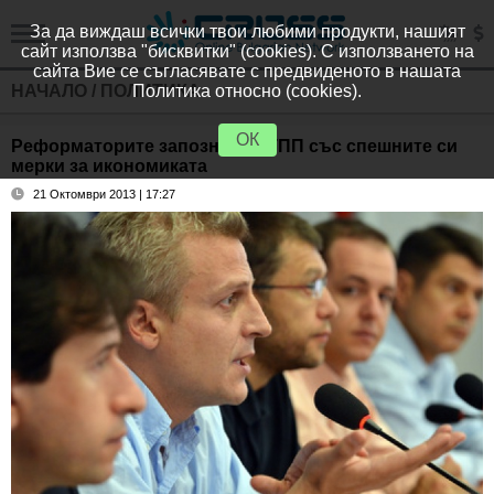
За да виждаш всички твои любими продукти, нашият
сайт използва "бисквитки" (cookies). С използването на
сайта Вие се съгласявате с предвиденото в нашата
НАЧАЛО
/
ПОЛИТИКА
Политика относно (cookies).
ОК
Реформаторите запознаха БТПП със спешните си
мерки за икономиката
21 Октомври 2013 | 17:27