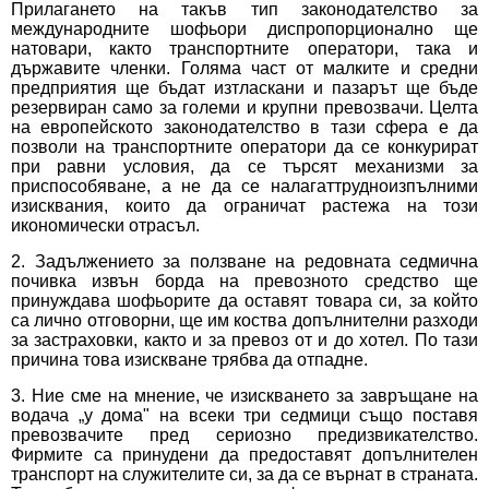
Прилагането на такъв тип законодателство за
международните шофьори диспропорционално ще
натовари, както транспортните оператори, така и
държавите членки. Голяма част от малките и средни
предприятия ще бъдат изтласкани и пазарът ще бъде
резервиран само за големи и крупни превозвачи. Целта
на европейското законодателство в тази сфера е да
позволи на транспортните оператори да се конкурират
при равни условия, да се търсят механизми за
приспособяване, а не да се налагаттрудноизпълними
изисквания, които да ограничат растежа на този
икономически отрасъл.
2. Задължението за ползване на редовната седмична
почивка извън борда на превозното средство ще
принуждава шофьорите да оставят товара си, за който
са лично отговорни, ще им коства допълнителни разходи
за застраховки, както и за превоз от и до хотел. По тази
причина това изискване трябва да отпадне.
3. Ние сме на мнение, че изискването за завръщане на
водача „у дома" на всеки три седмици също поставя
превозвачите пред сериозно предизвикателство.
Фирмите са принудени да предоставят допълнителен
транспорт на служителите си, за да се върнат в страната.