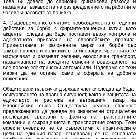
Това би довело до сериозни финансови разходи и
намалява гъвкавостта на разпределението на работните
часове и часовете за почивка.
4. Същевременно, отчитаме необходимостта от единни
действия за борба с фирмите-пощенски кутии, като
акцентът следва да бъде поставен върху контрола и
адекватното прилагане на европейските правила.
Приветстваме и заложените мерки за борба със
замърсяването и политиките за иновации, чрез които се
насърчават и развиват зеления, екологичен транспорт,
намаляването на вредните емисии и въвеждането на
все повече електрически автомобили. Надяваме се тези
мерки да не останат само в сферата на добрите
пожелания.
Общите цели на всички държави членки следва да бъдат
осигуряването на правна сигурност, както и защитата на
единството и растежа на вътрешния пазар на
Европейския съюз. Съществува реална опасност
предложението да доведе до значителни отрицателни
последици, свързани с фалита на транспортните
компании и съкращенията в транспортния сектор. Тези
ефекти очевидно не са съвместими с практическите
цели на единния пазар, основаващ се на основната