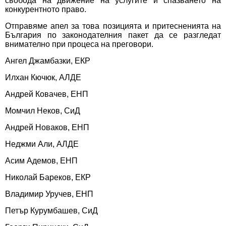
свобода на движение на услугите и спазването на
конкурентното право.
Отправяме апел за това позицията и притесненията на
България по законодателния пакет да се разгледат
внимателно при процеса на преговори.
Ангел Джамбазки, ЕКР
Илхан Кючюк, АЛДЕ
Андрей Ковачев, ЕНП
Момчил Неков, СиД
Андрей Новаков, ЕНП
Неджми Али, АЛДЕ
Асим Адемов, ЕНП
Николай Бареков, ЕКР
Владимир Уручев, ЕНП
Петър Курумбашев, СиД