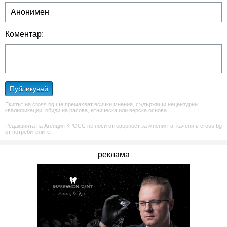
Коментар:
Публикувай
Екипът на cross.bg ще премахват всички мнения, съдържащи нецензурни
квалификации, обиди на расова, етническа или верска основа.
Редакцията на Агенция КРОСС не носи отговорност за мненията, качени в cross.bg
от потребителите.
реклама