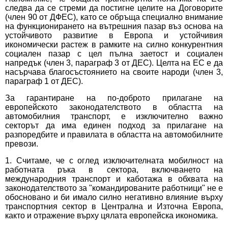
следва да се стреми да постигне целите на Договорите
(член 90 от ДФЕС), като се обръща специално внимание
на функционирането на вътрешния пазар въз основа на
устойчивото развитие в Европа и устойчивия
икономически растеж в рамките на силно конкурентния
социален пазар с цел пълна заетост и социален
напредък (член 3, параграф 3 от ДЕС). Целта на ЕС е да
насърчава благосъстоянието на своите народи (член 3,
параграф 1 от ДЕС).
За гарантиране на по-доброто прилагане на
европейското законодателството в областта на
автомобилния транспорт, е изключително важно
секторът да има единен подход за прилагане на
разпоредбите и правилата в областта на автомобилните
превози.
1. Считаме, че с оглед изключителната мобилност на
работната ръка в сектора, включването на
международния транспорт и каботажа в обхвата на
законодателството за "командированите работници" не е
обосновано и би имало силно негативно влияние върху
транспортния сектор в Централна и Източна Европа,
както и отражение върху цялата европейска икономика.