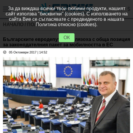
За да виждаш всички твои любими продукти, нашият
сайт използва "бисквитки" (cookies). С използването на
сайта Вие се съгласявате с предвиденото в нашата
НАЧАЛО
/
ПОЛИТИКА
Политика относно (cookies).
ОК
Българските евродепутати излязоха с обща позиция
за законодателния пакет за мобилността в ЕС
05 Октомври 2017 | 14:52