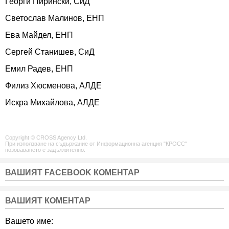
Георги Пирински, СиД
Светослав Малинов, ЕНП
Ева Майдел, ЕНП
Сергей Станишев, СиД
Емил Радев, ЕНП
Филиз Хюсменова, АЛДЕ
Искра Михайлова, АЛДЕ
Copyright © CROSS Agency Ltd.
При използване на съдържание от Информационна агенция "КРОСС"
позоваването е задължително.
ВАШИЯТ FACEBOOK КОМЕНТАР
ВАШИЯТ КОМЕНТАР
Вашето име: