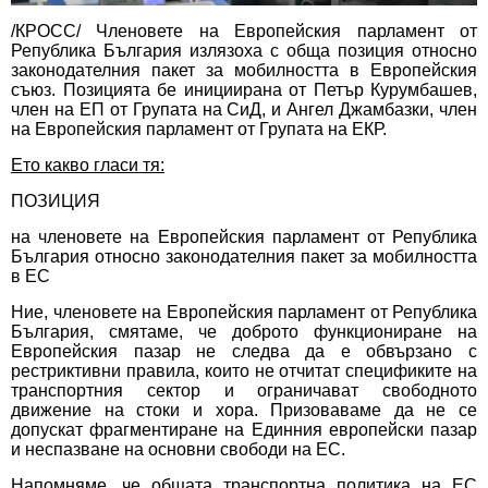
/КРОСС/ Членовете на Европейския парламент от
Република България излязоха с обща позиция относно
законодателния пакет за мобилността в Европейския
съюз. Позицията бе инициирана от Петър Курумбашев,
член на ЕП от Групата на СиД, и Ангел Джамбазки, член
на Европейския парламент от Групата на ЕКР.
Ето какво гласи тя:
ПОЗИЦИЯ
на членовете на Европейския парламент от Република
България относно законодателния пакет за мобилността
в ЕС
Ние, членовете на Европейския парламент от Република
България, смятаме, че доброто функциониране на
Европейския пазар не следва да е обвързано с
рестриктивни правила, които не отчитат спецификите на
транспортния сектор и ограничават свободното
движение на стоки и хора. Призоваваме да не се
допускат фрагментиране на Единния европейски пазар
и неспазване на основни свободи на ЕС.
Напомняме, че общата транспортна политика на ЕС