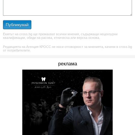
Публикувай
Екипът на cross.bg ще премахват всички мнения, съдържащи нецензурни
квалификации, обиди на расова, етническа или верска основа.
Редакцията на Агенция КРОСС не носи отговорност за мненията, качени в cross.bg
от потребителите.
реклама