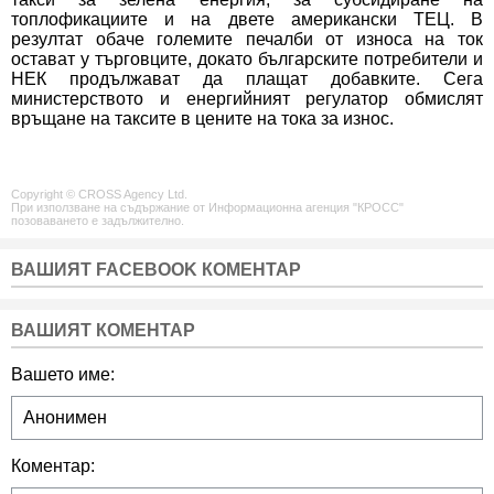
топлофикациите и на двете американски ТЕЦ. В
резултат обаче големите печалби от износа на ток
остават у търговците, докато българските потребители и
НЕК продължават да плащат добавките. Сега
министерството и енергийният регулатор обмислят
връщане на таксите в цените на тока за износ.
Copyright © CROSS Agency Ltd.
При използване на съдържание от Информационна агенция "КРОСС"
позоваването е задължително.
ВАШИЯТ FACEBOOK КОМЕНТАР
ВАШИЯТ КОМЕНТАР
Вашето име:
Коментар: