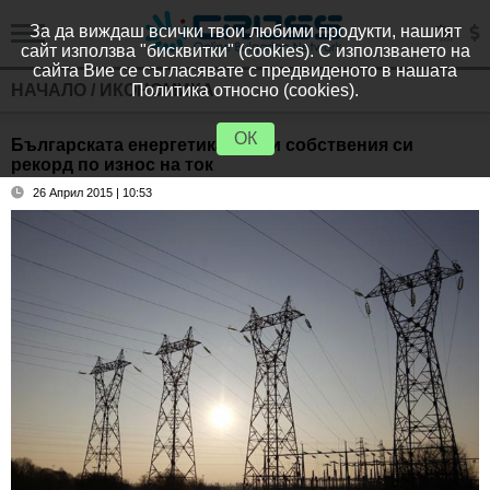
За да виждаш всички твои любими продукти, нашият
сайт използва "бисквитки" (cookies). С използването на
сайта Вие се съгласявате с предвиденото в нашата
НАЧАЛО
/
ИКОНОМИКА
Политика относно (cookies).
ОК
Българската енергетика счупи собствения си
рекорд по износ на ток
26 Април 2015 | 10:53