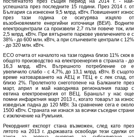
постигнатото през същия период на 2014 г. - най-
успешната през последните 15 години. През 2014 г. от
България са изнесени 9,5 млрд. кВтч. Повишеният износ
през тази година се осигурява изцяло от
възобновяемите енергийни източници (ВЕИ). Водните
електроцентрали са произвели 2,7 пъти повече ток, или
2,5 млрд. кВтч. При вятърните паркове увеличението е с
38% - до 600 млн. кВтч, а при слънчевите централи с 12%
- до 320 млн. кВтч.
ЕСО отчита от началото на тази година близо 11% скок в
общото производство на електроенергия в страната - до
16,3 млрд. кВтч. Вътрешното потребление се е
увеличило слабо - с 4,7%, до 13,1 млрд. кВтч. В същото
време натоварването на АЕЦ и ТЕЦ е с лек спад, от
близо 2%. Пролетното снеготопене на Балканите през
март, април и май наводнява регионалния пазар с
евтина електроенергия от ВЕЦ. Браншът у нас още
помни инфарктния март 2013 г., когато товарът за износ
изведнъж падна до 120 МВт. За сравнение сега е около
1500 кВтч. Страната ни изнася за всички съседни страни
с изключение на Румъния.
Рекордният експорт стана възможен, след като през
лятото на 2013 г. държавата освободи тези сделки от
такси за зелена енергия, за субсидиране на