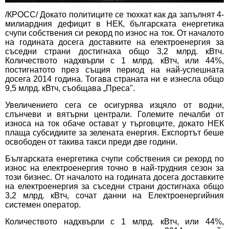
/КРОСС/ Докато политиците се тюхкат как да запълнят 4-
милиардния дефицит в НЕК, българската енергетика
счупи собствения си рекорд по износ на ток. От началото
на годината досега доставките на електроенергия за
съседни страни достигнаха общо 3,2 млрд. кВтч.
Количеството надхвърли с 1 млрд. кВтч, или 44%,
постигнатото през същия период на най-успешната
досега 2014 година. Тогава страната ни е изнесла общо
9,5 млрд. кВтч, съобщава „Преса".
Увеличението сега се осигурява изцяло от водни,
слънчеви и вятърни централи. Големите печалби от
износа на ток обаче остават у търговците, докато НЕК
плаща субсидиите за зелената енергия. Експортът беше
освободен от такива такси преди две години.
Българската енергетика счупи собствения си рекорд по
износ на електроенергия точно в най-трудния сезон за
този бизнес. От началото на годината досега доставките
на електроенергия за съседни страни достигнаха общо
3,2 млрд. кВтч, сочат данни на Електроенергийния
системен оператор.
Количеството надхвърли с 1 млрд. кВтч, или 44%,