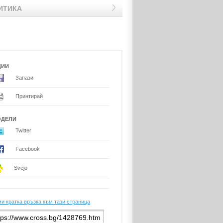
ИТИКА
ЦИИ
Запази
Принтирай
ОДЕЛИ
Twitter
Facebook
Svejo
и кратка връзка към тази страница