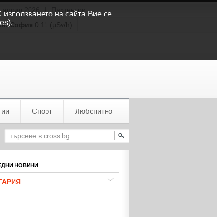
т април 2026
|
Партньори
С използването на сайта Вие се
es).
ия:
София
0.11 (µSv/h)
гии
Спорт
Любопитно
ДНИ НОВИНИ
ГАРИЯ