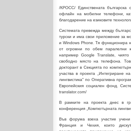
/КРОСС/ Единствената българска 
офлайн на мобилни телефони, ка
благодарение на езиковите технолог
Системата превежда между българск
турски и има свои приложение за м
и Windows Phone. Тя функционира н
от огромни по обем паралелни ко
например Google Translate, чият
свободно място на телефона. Тов
докторант в Секцията по компютърн
участва в проекта „Интегриране н
лингвистика" по Оперативна програ
Европейския социален фонд. Систем
translator.com/
В рамките на проекта днес в г
конференция „Компютърната лингвис
Във форума взеха участие учени 
Франция и Чехия, които дискут