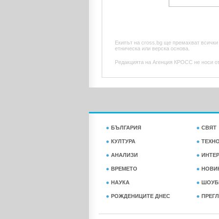
Екипът на cross.bg ще премахват всички
етническа или верска основа.
Редакцията на Агенция КРОСС не носи отг
БЪЛГАРИЯ
СВЯТ
КУЛТУРА
ТЕХН
АНАЛИЗИ
ИНТЕ
ВРЕМЕТО
НОВИ
НАУКА
ШОУБ
РОЖДЕНИЦИТЕ ДНЕС
ПРЕГЛ