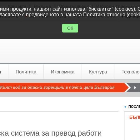
Контакти
|
Реклама
|
Общи условия
|
Избори за парламен
ми продукти, нашият сайт използва "бисквитки" (cookies). 
ласявате с предвиденото в нашата Политика относно (cooki
GN
1.1542
GBP / BGN
0.8571
CHF / BGN
0.9346
Радиац
ОК
я
Политика
Икономика
Култура
Техноло
Жълт код за опасни горещини в почти цяла България
ПОСЛЕ
БЪЛ
ка система за превод работи