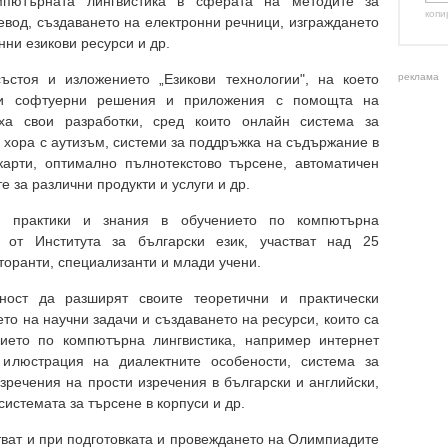
мпютърната лингвистика в сферата на методите за
копи
евод, създаването на електронни речници, изграждането
нни езикови ресурси и др.
стоя и изложението „Езикови технологии", на което
реклама
ащи софтуерни решения и приложения с помощта на
аха свои разработки, сред които онлайн система за
 хора с аутизъм, системи за поддръжка на съдържание в
карти, оптимално пълнотекстово търсене, автоматичен
 за различни продукти и услуги и др.
и практики и знания в обучението по компютърна
а от Института за български език, участват над 25
кторанти, специализанти и млади учени.
ност да разширят своите теоретични и практически
то на научни задачи и създаването на ресурси, които са
ието по компютърна лингвистика, например интернет
 илюстрация на диалектните особености, система за
зречения на прости изречения в български и английски,
истемата за търсене в корпуси и др.
тват и при подготовката и провеждането на Олимпиадите