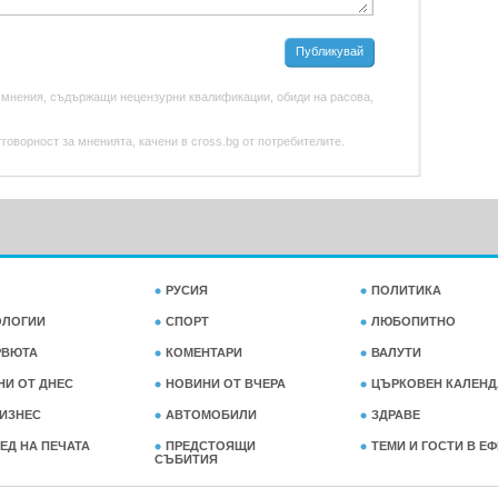
Публикувай
 мнения, съдържащи нецензурни квалификации, обиди на расова,
оворност за мненията, качени в cross.bg от потребителите.
РУСИЯ
ПОЛИТИКА
ОЛОГИИ
СПОРТ
ЛЮБОПИТНО
РВЮТА
КОМЕНТАРИ
ВАЛУТИ
НИ ОТ ДНЕС
НОВИНИ ОТ ВЧЕРА
ЦЪРКОВЕН КАЛЕНД
ИЗНЕС
АВТОМОБИЛИ
ЗДРАВЕ
ЕД НА ПЕЧАТА
ПРЕДСТОЯЩИ
ТЕМИ И ГОСТИ В Е
СЪБИТИЯ