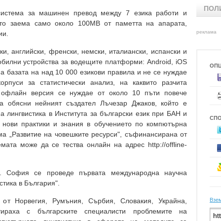
ПОЛ
система за машинен превод между 7 езика работи и
то заема само около 100MB от паметта на апарата,
реклама
ии.
и, английски, френски, немски, италиански, испански и
обилни устройства за водещите платформи: Android, iOS
ОП
а базата на над 10 000 езикови правила и не се нуждае
рпуси за статистически анализ, на каквито разчита
о офлайн версия се нуждае от около 10 пъти повече
а обясни нейният създател Лъчезар Джаков, който е
а лингвистика в Института за български език при БАН и
СП
а нови практики и знания в обучението по компютърна
ма „Развитие на човешките ресурси", съфинансирана от
ата може да се тества онлайн на адрес http://offline-
р. София се проведе първата международна научна
тика в България".
от Норвегия, Румъния, Сърбия, Словакия, Украйна,
Взем
ираха с българските специалисти проблемите на