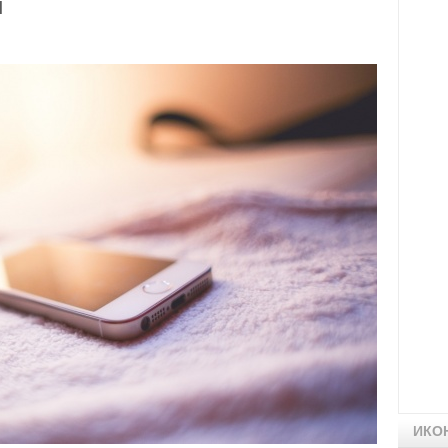
и
ИКО