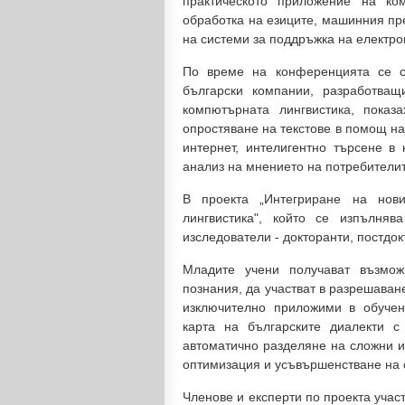
практическото приложение на ко
обработка на езиците, машинния пр
на системи за поддръжка на електро
По време на конференцията се съ
български компании, разработв
компютърната лингвистика, показ
опростяване на текстове в помощ на
интернет, интелигентно търсене в 
анализ на мнението на потребителите
В проекта „Интегриране на нов
лингвистика", който се изпълняв
изследователи - докторанти, постдо
Младите учени получават възмож
познания, да участват в разрешаване
изключително приложими в обучен
карта на българските диалекти с
автоматично разделяне на сложни и
оптимизация и усъвършенстване на с
Членове и експерти по проекта учас