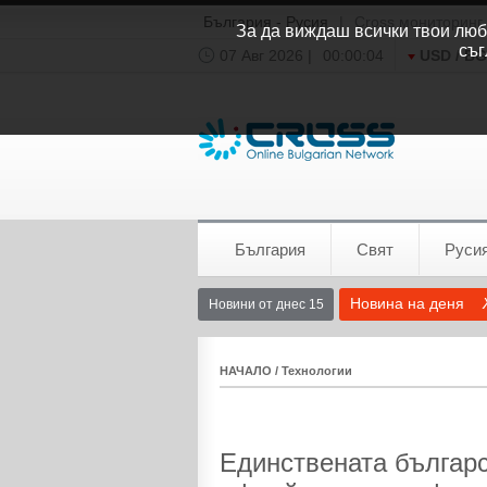
България - Русия
|
Cross мониторинг
За да виждаш всички твои люби
съг
07 Авг 2026 |
00:00:05
USD / B
Времето:
София
0°C
България
Свят
Руси
Новина на деня
Новини от днес 15
НАЧАЛО
/
Технологии
Единствената българс