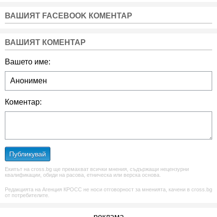
ВАШИЯТ FACEBOOK КОМЕНТАР
ВАШИЯТ КОМЕНТАР
Вашето име:
Коментар:
Публикувай
Екипът на cross.bg ще премахват всички мнения, съдържащи нецензурни
квалификации, обиди на расова, етническа или верска основа.
Редакцията на Агенция КРОСС не носи отговорност за мненията, качени в cross.bg
от потребителите.
реклама