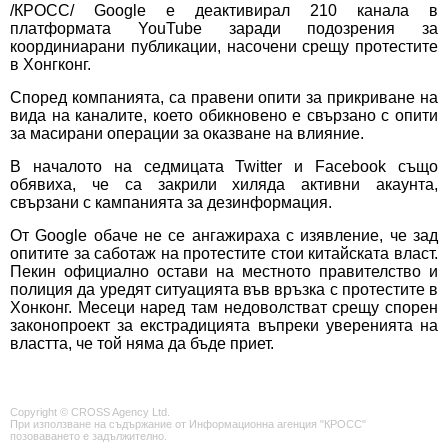
/КРОСС/ Google е деактивирал 210 канала в
платформата YouTube заради подозрения за
координиарани публикации, насочени срещу протестите
в Хонгконг.
Според компанията, са правени опити за прикриване на
вида на каналите, което обикновено е свързано с опити
за масирани операции за оказване на влияние.
В началото на седмицата Twitter и Facebook също
обявиха, че са закрили хиляда активни акаунта,
свързани с кампанията за дезинформация.
От Google обаче не се ангажираха с изявление, че зад
опитите за саботаж на протестите стои китайската власт.
Пекин официално остави на местното правителство и
полиция да уредят ситуацията във връзка с протестите в
Хонконг. Месеци наред там недоволстват срещу спорен
законопроект за екстрадицията въпреки уверенията на
властта, че той няма да бъде приет.
Copyright © CROSS Agency Ltd.
При използване на съдържание от Информационна агенция "КРОСС"
позоваването е задължително.