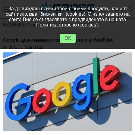
За да виждаш всички твои любими продукти, нашият
сайт използва "бисквитки" (cookies). С използването на
сайта Вие се съгласявате с предвиденото в нашата
НАЧАЛО
/
Технологии
Политика относно (cookies).
ОК
Google деактивира стотици канали в YouTube
23 Август 2019 | 10:02