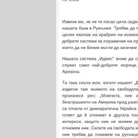
Извини ме, че не ти писах цяла седм
нашата база в Румъния. Трябва да т
целия екипаж на храбрия ни есмине
добрите системи за поражение на пр
които да не бихме могли да засечем
Нашата система „Иджис" може да св
служат само най-добрите моряци
Аризона.
Та така скъпа моя, когато нашият „
издигне там знамето на свободат
произнесе реч: „Момчета, ние
безстрашието на Америка пред разпа
са отнели от демократична Украйна
готвят да й отнемат и другата п
интереси, защото ние не можем д
отнемем ние. Силите на свободата и
ние трябва да покажем на руснаци