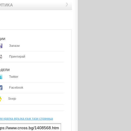
ИТИКА
ЦИИ
Запази
Принтирай
ОДЕЛИ
Twitter
Facebook
Svejo
и кратка връзка към тази страница