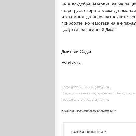
че е по-добре Америка да не защи
старо руско корито можа да омал
какво могат да направят техните но
приборите, но и мозъка на екипажа?
целувам, винаги твой Джон..
Дмитрий Седов
Fondsk.ru
Copyright © CROSS Agency Ltd.
При използване на съдържание от Информацио
позоваването е задължително.
ВАШИЯТ FACEBOOK КОМЕНТАР
ВАШИЯТ КОМЕНТАР