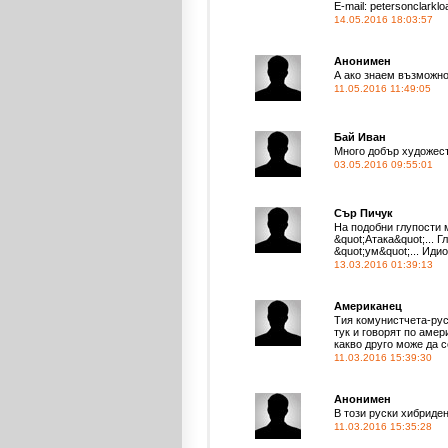
E-mail: petersonclarkl
14.05.2016 18:03:57
Анонимен
А ако знаем възможнос
11.05.2016 11:49:05
Бай Иван
Много добър художест
03.05.2016 09:55:01
Сър Пичук
На подобни глупости 
&quot;Атака&quot;...
&quot;ум&quot;... Идио
13.03.2016 01:39:13
Американец
Тия комунистчета-рус
тук и говорят по амер
какво друго може да 
11.03.2016 15:39:30
Анонимен
В този руски хибриде
11.03.2016 15:35:28