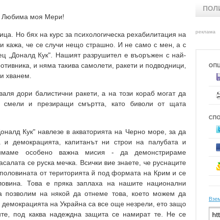
ПОЛ
Любима моя Мери!
реклама
ица. Но бях на курс за психологическа рехабилитация на
и кажа, че се случи нещо страшно. И не само с мен, а с
ц „Доналд Кук". Нашият разрушител е въоръжен с най-
отивника, и няма такива самолети, ракети и подводници,
ОП
 и хванем.
аля дори балистични ракети, а на този кораб могат да
, смели и презиращи смъртта, като биволи от щата
СП
Доналд Кук" навлезе в акваторията на Черно море, за да
а и демокрацията, капитанът ни строи на палубата и
 имаме особено важна мисия - да демонстрираме
салата се руска мечка. Всички вие знаете, че руснаците
 половината от територията й под формата на Крим и се
оловина. Това е пряка заплаха на нашите национални
а позволим на някой да отнеме това, което можем да
Взем
 демокрацията на Украйна са все още незрели, ето защо
те, под каква надеждна защита се намират те. Не се