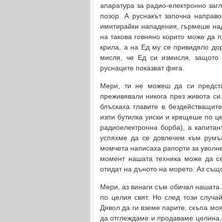
апаратура за радио-електронно заг
позор. А руснакът започна направо
имитирайки нападения, гърмеше над
на такова говняно корито може да пл
крила, а на Ед му се привидяло дор
мисля, че Ед си измисля, защото
руснаците показват фига.
Мери, ти не можеш да си предста
преживявали никога през живота си
блъскаха главите в бездействащит
изпи бутилка уиски и крещеше по це
радиоелектронна борба), а капитан
успяхме да се довлечем към румън
момчета написаха рапорти за уволн
момент нашата техника може да се
отидат на дъното на морето. Аз същ
Мери, аз винаги съм обичал нашата 
по целия свят. Но след този случа
Дявол да ги вземе парите, скъпа мо
да отглеждаме и продаваме целина, 