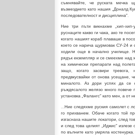
съмнявайте, че руската мечка 
възмездието като нашия „Доналд Кук"
последователност и дисциплина".
Ние три пъти викнахме „хип-хип-
руснаците какво ги чака, ако те пос
когато нашият кораб плаваше в посо
което се нарича щурмовак СУ-24 и 
ходили още в начално училище. Ня
рядък екземпляр и се смеехме над х
на химически препарати над полета
защо, когато засвири тревога,
предвкусвайки от онова усещане, ч
миналото. Аз дори успях да се
ръждясалото желязо много повече п
установка „Фалангс" като мен, а от 
...Ние следяхме руския самолет с л
го прихванем. Обаче когато той пр
изгаснаха нашите локатори, след то
и след това целият
„
Иджис" излезе 
по вълните като умряла костенурка. 