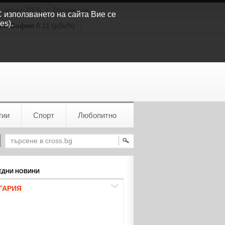
т април 2026
|
Партньори
С използването на сайта Вие се
es).
ия:
София
0.11 (µSv/h)
гии
Спорт
Любопитно
ДНИ НОВИНИ
ГАРИЯ