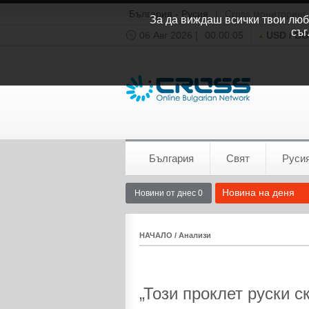
България - Русия
|
Cross мониторинг
За да виждаш всички твои люби
съг
06 Авг 2026 |
00:00:06
USD / B
Времето:
София
0°C
България
Свят
Руси
Новина на деня
Новини от днес 0
НАЧАЛО
/
Анализи
„Този проклет руски ск