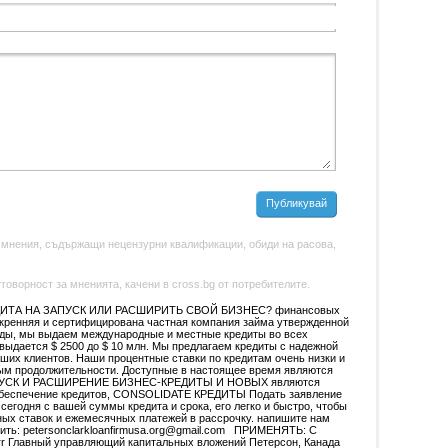
Публикувай
 мнения, съдържащи нецензурни квалификации, обиди на расова,
оворност за мненията, качени в cross.bg от потребителите.
ИТА НА ЗАПУСК ИЛИ РАСШИРИТЬ СВОЙ БИЗНЕС? финансовых
искренняя и сертифицирована частная компания займа утвержденной
ды, мы выдаем международные и местные кредиты во всех
выдается $ 2500 до $ 10 млн. Мы предлагаем кредиты с надежной
аших клиентов. Наши процентные ставки по кредитам очень низки и
ым продолжительности. Доступные в настоящее время являются
ПУСК И РАСШИРЕНИЕ БИЗНЕС-КРЕДИТЫ И НОВЫХ являются
беспечение кредитов, CONSOLIDATE КРЕДИТЫ Подать заявление
сегодня с вашей суммы кредита и срока, его легко и быстро, чтобы
ых ставок и ежемесячных платежей в рассрочку. напишите нам
ить: petersonclarkloanfirmusa.org@gmail.com ПРИМЕНЯТЬ: С
rr Главный управляющий капитальных вложений Петерсон, Канада