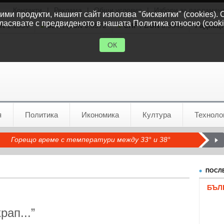
Контакти
|
Реклама
|
Общи условия
|
Избори за парламен
ми продукти, нашият сайт използва "бисквитки" (cookies). 
ласявате с предвиденото в нашата Политика относно (cooki
GN
1.1554
GBP / BGN
0.8572
CHF / BGN
0.9345
Радиац
ОК
я
Политика
Икономика
Култура
Техноло
Горещо време с температури между 33° и 38°
ПОСЛЕ
БЪЛ
рап...”