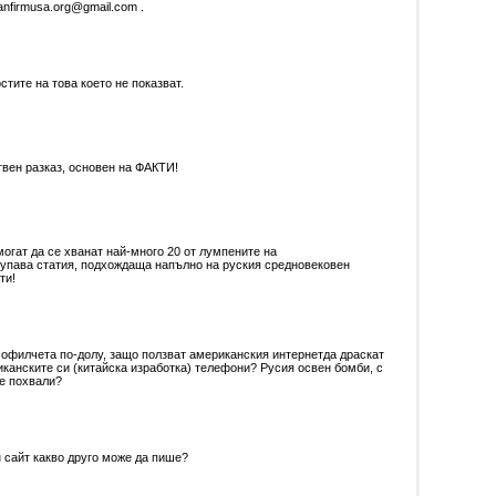
oanfirmusa.org@gmail.com .
тите на това което не показват.
вен разказ, основен на ФАКТИ!
могат да се хванат най-много 20 от лумпените на
 Глупава статия, подхождаща напълно на руския средновековен
ти!
офилчета по-долу, защо ползват американския интернетда драскат
иканските си (китайска изработка) телефони? Русия освен бомби, с
се похвали?
н сайт какво друго може да пише?