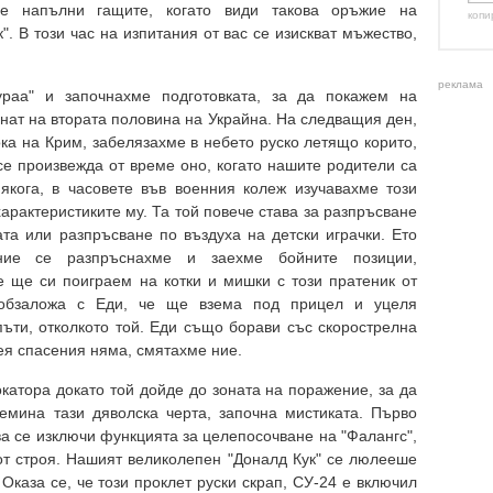
ще напълни гащите, когато види такова оръжие на
копи
. В този час на изпитания от вас се изискват мъжество,
реклама
ураа" и започнахме подготовката, за да покажем на
егнат на втората половина на Украйна. На следващия ден,
ка на Крим, забелязахме в небето руско летящо корито,
се произвежда от време оно, когато нашите родители са
кога, в часовете във военния колеж изучавахме този
арактеристиките му. Та той повече става за разпръсване
та или разпръсване по въздуха на детски играчки. Ето
 ние се разпръснахме и заехме бойните позиции,
е ще си поиграем на котки и мишки с този пратеник от
 обзаложа с Еди, че ще взема под прицел и уцеля
ъти, отколкото той. Еди също борави със скорострелна
нея спасения няма, смятахме ние.
окатора докато той дойде до зоната на поражение, за да
емина тази дяволска черта, започна мистиката. Първо
ва се изключи функцията за целепосочване на "Фалангс",
от строя. Нашият великолепен "Доналд Кук" се люлееше
Оказа се, че този проклет руски скрап, СУ-24 е включил