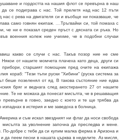
лушаване и гордостта на нашия флот се превърна в наш
 да се подиграва с нас. Той прелетя над нас 12 пъти
 нас с рева на двигателя си и въобще ни показваше, че
ава само говнян екипаж. ....Тръгвайки си, той помаха с
и, че ни е показал среден пръст с дясната си ръка. Но
 във военния колеж ние учихме, че в подобни случаи
виш какво се случи с нас. Такъв позор ние не сме
. Някои от нашите момчета плачеха като деца, други си
е прибори, старшият помощник пред очите на екипажа
лия кораб: "Тези тъпи руски "Хибини" (руска система за
ът беше позеленял от яд. В такова състояние ние едва
ския бряг и веднага след акостирането 27 от нашите
ение. Те не можаха да понесат мисълта, че в решаващия
 превърне в говно, заедно с което и те ще трябва да
о изпаднах в истерия и ме заведоха в болница.
Америка и съм искал звездният ни флаг да носи свобода
й мисълта за уволнение започна да преследва и мене.
я. По-добре с тебе да си купим малка ферма в Аризона и
и да пеем песни в нашата църква в неделите. Аз мисля,