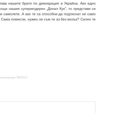
тава нашите братя по демокрация в Украйна. Ако едно
омощи нашия супермодерен
„
Донал Кук", то представи си
ви самолети. А ако те са способни да подтиснат не само
 Сама помисли, нужен ли съм ти аз без мозък? Силно те
нна агенция "КРОСС"