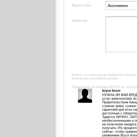
Вашето име:
Коментар:
Екипът на cross.bg ще премахват всички
етническа или верска основа.
Редакцията на Агенция КРОСС не носи отг
bryce knorr
НУЖНА ЛИ ВАМ КРЕД
услуг petersonclark 
Правительством Кана
странах мира, сумма 
гарантией для всех н
доступным с оборотн
Здается ЛИЧНО, ЗА
необеспеченными и о
на получение кредита 
получить 3% процентн
сейчас, чтобы примен
уважением Bryce Kno