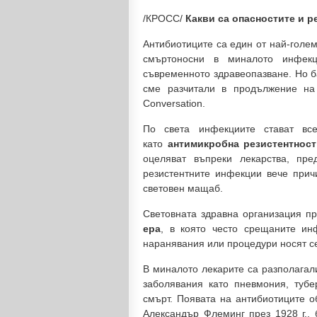
/КРОСС/
Какви са опасностите и 
Антибиотиците са един от най-голе
смъртоносни в миналото инфек
съвременното здравеопазване. Но ба
сме разчитали в продължение на 
Conversation.
По света инфекциите стават вс
като
антимикробна резистентност
оцеляват въпреки лекарства, пре
резистентните инфекции вече прич
световен мащаб.
Световната здравна организация п
ера
, в която често срещаните ин
наранявания или процедури носят с
В миналото лекарите са разполагал
заболявания като пневмония, туб
смърт. Появата на антибиотиците 
Александър Флеминг през 1928 г.,