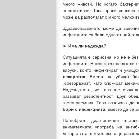
много животи. Но когато бактери
неефективни. Това прави сепсиса м
може да разполагат с много малко в
Здравеопазването може да започне
инфекциите са били една от най-гол
► Има ли надежда?
Ситуацията е сериозна, но не е бе
инфекциите. Някои изследователи 
вируси, които инфектират и унищо
лекарства
. Вместо да убиват бак
„обезоръжат", като блокират механ
Надеждата е, че това ще създаде
развиват резистентност. Друг об
гостоприемник. Това означава
да 
бори с инфекцията
, вместо да се а
По-добрите диагностични тесто
внимателната употреба на антиб
лекарствата, с които все още разпол