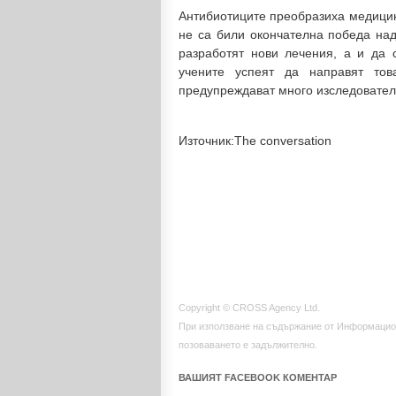
Антибиотиците преобразиха медицина
не са били окончателна победа над
разработят нови лечения, а и да с
учените успеят да направят тов
предупреждават много изследователи
Източник:The conversation
Copyright © CROSS Agency Ltd.
При използване на съдържание от Информацио
позоваването е задължително.
ВАШИЯТ FACEBOOK КОМЕНТАР