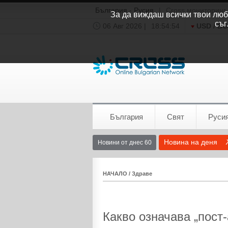
България - Русия
|
Cross мониторинг
За да виждаш всички твои люби
съг
06 Авг 2026 |
18:54:55
USD / B
Времето:
София
0°C
България
Свят
Руси
Новина на деня
Новини от днес 60
НАЧАЛО
/
Здраве
Какво означава „пост