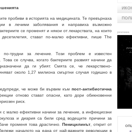
решенията
ИКО
ПОЛ
мите пробиви в историята на медицината. Те превърнаха
ции в лечими заболявания и направиха възможно
ктериите се променят и някои от лекарствата, на които
реклама
десетилетия, стават по-малко ефективни, пише The
е по-трудни за лечение. Този проблем е известен
. Това се случва, когато бактериите развият начини да
дназначени да ги убият. Смята се, че лекарствено-
иняват около 1,27 милиона смъртни случая годишно в
редупреди, че може би вървим към
пост-антибиотична
фекции отново стават опасни, като дори обикновенни
ериозен риск.
и с малко ефективни начини за лечение, а инфекциозни
еркулоза и диария са били сред водещите причини за
обаче променя това драстично.
Пеницилинът
, открит от
ОП
 бележи началото на една от най-важните революции в