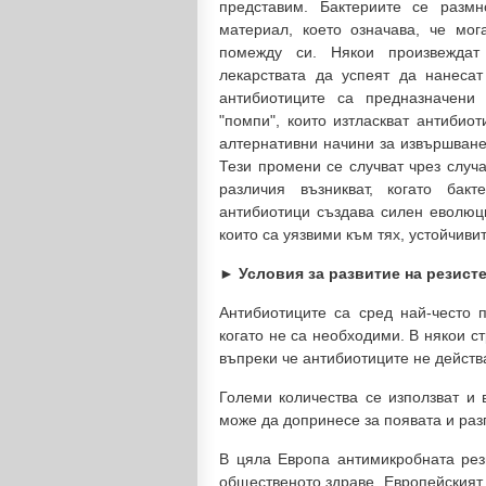
представим. Бактериите се разм
материал, което означава, че мог
помежду си. Някои произвеждат 
лекарствата да успеят да нанесат
антибиотиците са предназначени 
"помпи", които изтласкват антибио
алтернативни начини за извършване 
Тези промени се случват чрез случа
различия възникват, когато бак
антибиотици създава силен еволюци
които са уязвими към тях, устойчивит
► Условия за развитие на резист
Антибиотиците са сред най-често п
когато не са необходими. В някои ст
въпреки че антибиотиците не действ
Големи количества се използват и 
може да допринесе за появата и раз
В цяла Европа антимикробната рези
общественото здраве. Европейският