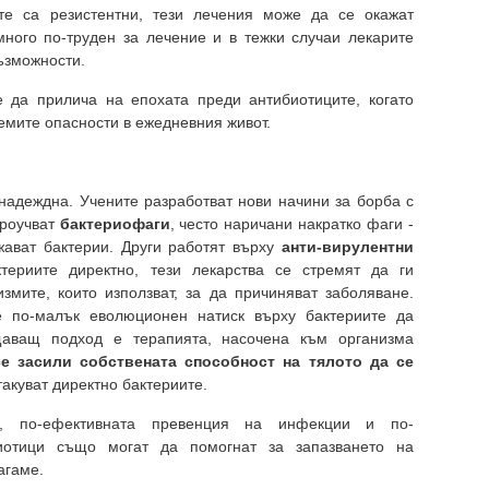
ите са резистентни, тези лечения може да се окажат
ного по-труден за лечение и в тежки случаи лекарите
ъзможности.
 да прилича на епохата преди антибиотиците, когато
емите опасности в ежедневния живот.
знадеждна. Учените разработват нови начини за борба с
проучват
бактериофаги
, често наричани накратко фаги -
жават бактерии. Други работят върху
анти-вирулентни
териите директно, тези лекарства се стремят да ги
измите, които използват, за да причиняват заболяване.
 по-малък еволюционен натиск върху бактериите да
ещаващ подход е терапията, насочена към организма
се засили собствената способност на тялото да се
такуват директно бактериите.
ве, по-ефективната превенция на инфекции и по-
иотици също могат да помогнат за запазването на
агаме.