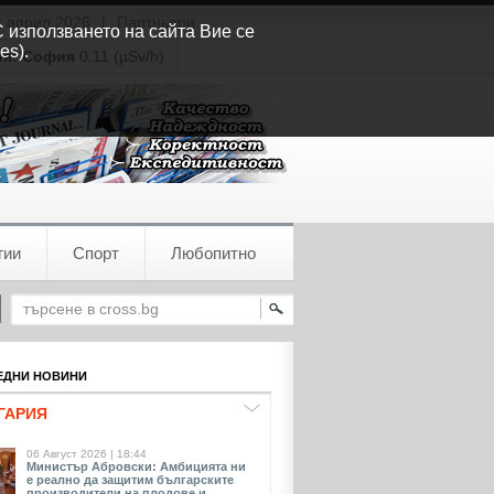
т април 2026
|
Партньори
С използването на сайта Вие се
es).
ия:
София
0.11 (µSv/h)
гии
Спорт
Любопитно
ДНИ НОВИНИ
ГАРИЯ
06 Август 2026 | 18:44
Министър Абровски: Амбицията ни
е реално да защитим българските
производители на плодове и