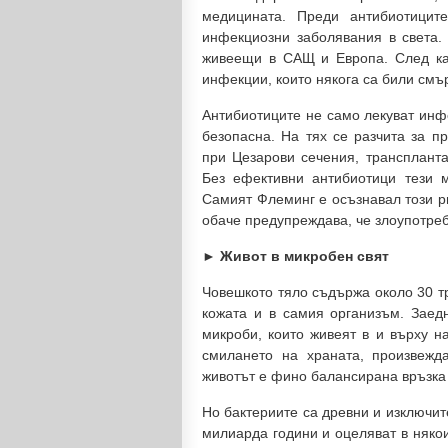
медицината. Преди антибиотиците
инфекциозни заболявания в света. 
живеещи в САЩ и Европа. След кат
инфекции, които някога са били смъ
Антибиотиците не само лекуват инф
безопасна. На тях се разчита за п
при Цезарови сечения, транспланта
Без ефективни антибиотици тези 
Самият Флеминг е осъзнавал този ри
обаче предупреждава, че злоупотреб
► Живот в микробен свят
Човешкото тяло съдържа около 30 тр
кожата и в самия организъм. Заедн
микроби, които живеят в и върху н
смилането на храната, произвежд
животът е фино балансирана връзка 
Но бактериите са древни и изключит
милиарда години и оцеляват в някои