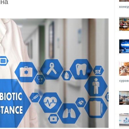
ина
конку
суров