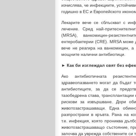
изчислява, че инфекциите, устойчив
годишно в ЕС и Европейското иконом
Лекарите вече се сблъскват с инф
лечение. Сред най-притеснителни
(MRSA), ванкомицин-резистентн
ентеробактерии (CRE). MRSA може д
вече не реагира на ванкомицин, а
мощните налични антибиотици.
► Как би изглеждал свят без ефе
Ако антибиотичната резистен
здравеопазването могат да бъдат т
антибиотиците, за да се предот
тазобедрена става, трансплантации 
рискови за извършване. Дори об
животозастрашаващи. Една обик
разпространи в кръвта. Рана на к
т.е. инфекция, която прониква дълбо
животозастрашаващо състояние, пр
започва да уврежда собствените си 