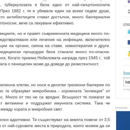
, туберкулозата е била едно от най-смъртоносните
През 1882 г. тя е убивала един на всеки седем души,
о антибиотиците стават достъпни, много бактериални
ртоносни, вече са лекувани ефективно.
СП
екциите, но и правят съвременната медицина много по-
редотвратяване или лечение на инфекции, включително
ции на органи, смяна на стави, химиотерапия и други.
медицински процедури биха станали много по-опасни.
ск. Когато приема Нобеловата награда през 1945 г., той
ата с пеницилин може да доведе до резистентност.
Взем
илиона клетки, но носи и десетки трилиони бактерии по
копи
о те образуват микробиома - огромната "колекция" от
ас. Много от тях не са вредни. Всъщност те помагат за
ат витамини и поддържат имунната система. Така че
реклама
между хората и микробния свят.
елно адаптивни. Те съществуват на земята повече от 3,5
 от най-суровите места в природата, които можем да си