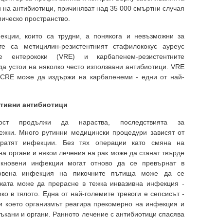
и на антибиотици, причиняват над 35 000 смъртни случая
ическо пространство.
екции, които са трудни, а понякога и невъзможни за
те са метицилин-резистентният стафилококус ауреус
ите ентерококи (VRE) и карбапенем-резистентните
а устои на няколко често използвани антибиотици. VRE
 CRE може да издържи на карбапенеми - едни от най-
ктивни антибиотици
тност продължи да нараства, последствията за
ежки. Много рутинни медицински процедури зависят от
вратят инфекции. Без тях операции като смяна на
на органи и някои лечения на рак може да станат твърде
икновени инфекции могат отново да се превърнат в
новена инфекция на пикочните пътища може да се
ожата може да прерасне в тежка инвазивна инфекция -
ко в тялото. Една от най-големите тревоги е сепсисът -
и което организмът реагира прекомерно на инфекция и
тъкани и органи. Ранното лечение с антибиотици спасява