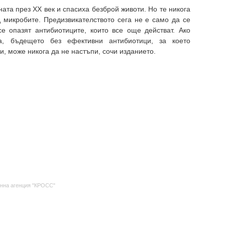
та през XX век и спасиха безброй животи. Но те никога
 микробите. Предизвикателството сега не е само да се
е опазят антибиотиците, които все още действат. Ако
а, бъдещето без ефективни антибиотици, за което
, може никога да не настъпи, сочи изданието.
нна агенция "КРОСС"