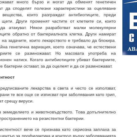
ножават много бързо и могат да обменят генетичен
ат да споделят полезни характеристики за оцеляване
вещества, които разграждат антибиотиците, преди
 щети. Други променят частите от клетките си, които
да атакуват. Някои разработват малки молекулярни
тиците обратно от бактериалната клетка. Други намират
на задачите, които лекарството е трябвало да блокира.
йна генетична вариация, което означава, че естествени
териите се размножават. Но масовата употреба на
онен натиск. Когато антибиотиците убиват бактериите,
е бактерии остават, за да оцелеят и да се размножават.
ентност
редписваните лекарства в света и често се използват,
рани те все още се изписват при заболявания като грип,
ат срещу вируси.
в земеделието и животновъдството. Това допълнително
пространението на резистентни бактерии.
стентност вече се признава като сериозна заплаха за
 център за профилактика и контрол върху заболяванията