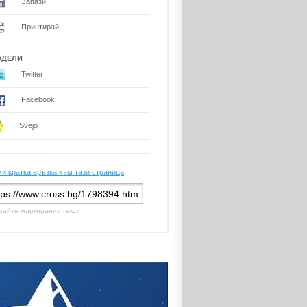
Запази
Принтирай
ОДЕЛИ
Twitter
Facebook
Svejo
и кратка връзка към тази страница
райте маркирания текст