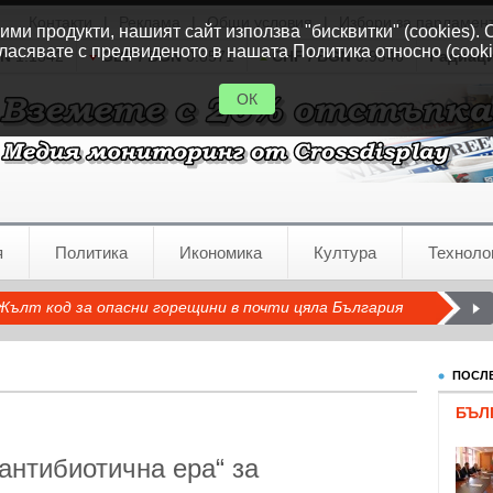
Контакти
|
Реклама
|
Общи условия
|
Избори за парламен
ми продукти, нашият сайт използва "бисквитки" (cookies). 
ласявате с предвиденото в нашата Политика относно (cooki
GN
1.1542
GBP / BGN
0.8571
CHF / BGN
0.9346
Радиац
ОК
я
Политика
Икономика
Култура
Техноло
Жълт код за опасни горещини в почти цяла България
ПОСЛЕ
БЪЛ
-антибиотична ера“ за