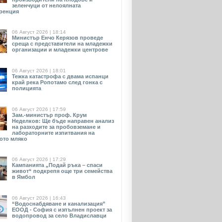
зеленчуци от нелоялната
ренция
06 Август 2026 | 18:14
Министър Енчо Керязов проведе
среща с представители на младежки
организации и младежки центрове
06 Август 2026 | 18:01
Тежка катастрофа с двама испанци
край река Ропотамо след гонка с
полицията
06 Август 2026 | 17:59
Зам.-министър проф. Крум
Неделков: Ще бъде направен анализ
на разходите за пробовземане и
лабораторните изпитвания на
ото мляко
06 Август 2026 | 17:29
Кампанията „Подай ръка – спаси
живот“ подкрепя още три семейства
в Ямбол
06 Август 2026 | 16:43
“Водоснабдяване и канализация”
ЕООД - София с изпълнен проект за
водопровод за село Владиславци