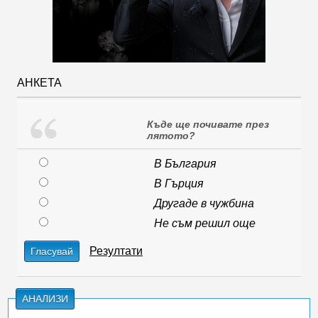
АНКЕТА
Къде ще почивате през
лятото?
В България
В Гърция
Другаде в чужбина
Не съм решил още
Резултати
Гласувай
АНАЛИЗИ