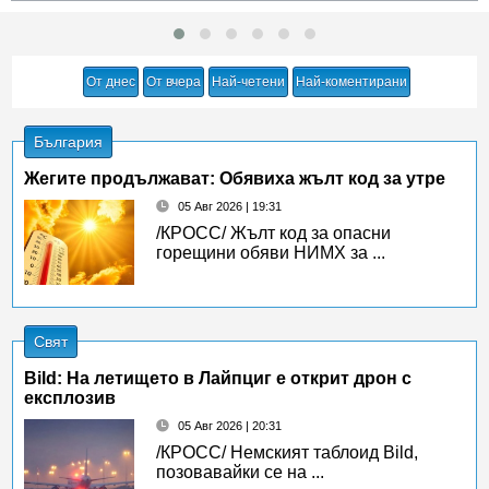
От днес
От вчера
Най-четени
Най-коментирани
България
Жегите продължават: Обявиха жълт код за утре
05 Авг 2026 | 19:31
/КРОСС/ Жълт код за опасни
горещини обяви НИМХ за ...
Свят
Bild: На летището в Лайпциг е открит дрон с
експлозив
05 Авг 2026 | 20:31
/КРОСС/ Немският таблоид Bild,
позовавайки се на ...