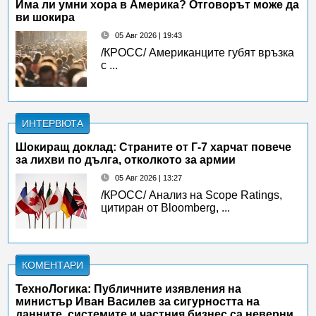
Има ли умни хора в Америка? Отговорът може да
ви шокира
05 Авг 2026 | 19:43
/КРОСС/ Американците губят връзка
с ...
ИНТЕРВЮТА
Шокиращ доклад: Страните от Г-7 харчат повече
за лихви по дълга, отколкото за армии
05 Авг 2026 | 13:27
/КРОСС/ Анализ на Scope Ratings,
цитиран от Bloomberg, ...
КОМЕНТАРИ
ТехноЛогика: Публичните изявления на
министър Иван Василев за сигурността на
данните, системите и частния бизнес са неверни