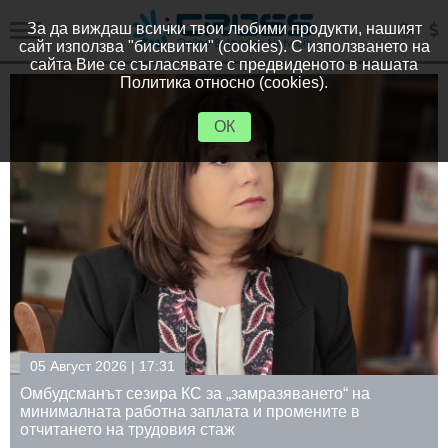
За да виждаш всички твои любими продукти, нашият
сайт използва "бисквитки" (cookies). С използването на
сайта Вие се съгласявате с предвиденото в нашата
Политика относно (cookies).
ОК
05 Август 2026 | 17:31
Омбудсманът сезира КС за „замразяването“ на
минималната работна заплата и промените в
отчитането на трудовия стаж