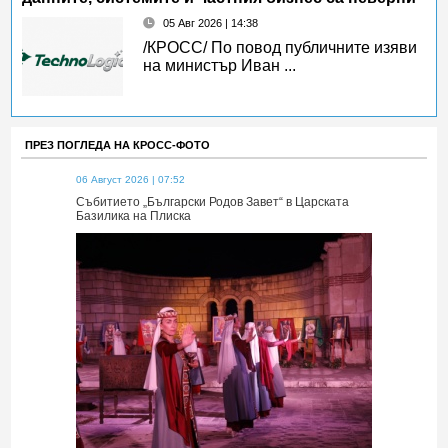
05 Авг 2026 | 14:38
/КРОСС/ По повод публичните изяви
на министър Иван ...
ПРЕЗ ПОГЛЕДА НА КРОСС-ФОТО
06 Август 2026 | 07:52
06 Август 2026 
 Царската
Събитието „Български Родов Завет“ в Царската
Събитието „Б
Базилика на Плиска
Базилика на