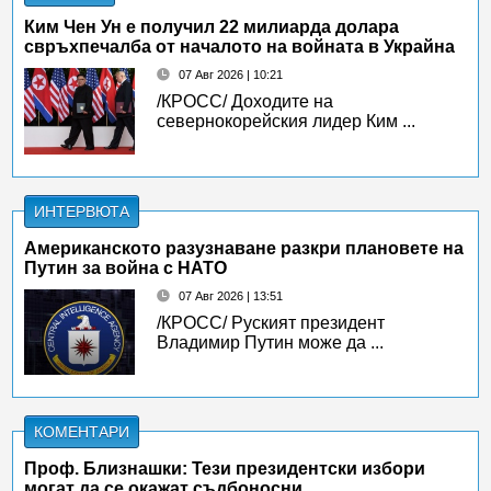
Ким Чен Ун е получил 22 милиарда долара
свръхпечалба от началото на войната в Украйна
07 Авг 2026 | 10:21
/КРОСС/ Доходите на
севернокорейския лидер Ким ...
ИНТЕРВЮТА
Американското разузнаване разкри плановете на
Путин за война с НАТО
07 Авг 2026 | 13:51
/КРОСС/ Руският президент
Владимир Путин може да ...
КОМЕНТАРИ
Проф. Близнашки: Тези президентски избори
могат да се окажат съдбоносни