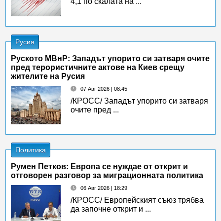
4,1 по скалата на ...
Русия
Руското МВнР: Западът упорито си затваря очите
пред терористичните актове на Киев срещу
жителите на Русия
07 Авг 2026 | 08:45
/КРОСС/ Западът упорито си затваря
очите пред ...
Политика
Румен Петков: Европа се нуждае от открит и
отговорен разговор за миграционната политика
06 Авг 2026 | 18:29
/КРОСС/ Европейският съюз трябва
да започне открит и ...