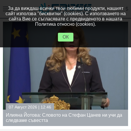
За да виждаш всички твои любими продукти, нашият
сайт използва "бисквитки" (cookies). С използването на
сайта Вие се съгласявате с предвиденото в нашата
Политика относно (cookies).
ОК
07 Август 2026 | 12:46
Илияна Йотова: Словото на Стефан Цанев ни учи да
следваме съвестта