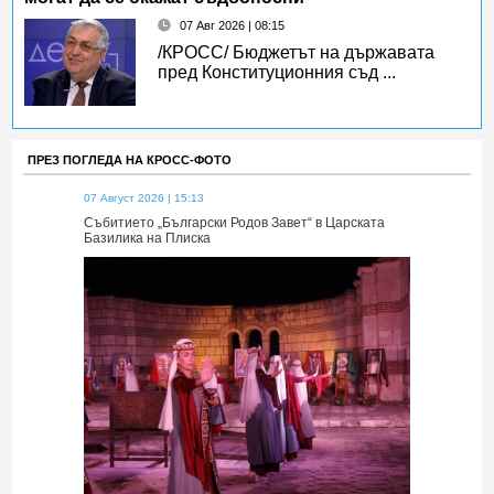
07 Авг 2026 | 08:15
/КРОСС/ Бюджетът на държавата
пред Конституционния съд ...
ПРЕЗ ПОГЛЕДА НА КРОСС-ФОТО
07 Август 2026 | 15:13
07 Август 2026 
 Царската
Събитието „Български Родов Завет“ в Царската
Събитието „Б
Базилика на Плиска
Базилика на