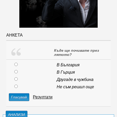
АНКЕТА
Къде ще почивате през
лятото?
В България
В Гърция
Другаде в чужбина
Не съм решил още
Резултати
Гласувай
АНАЛИЗИ