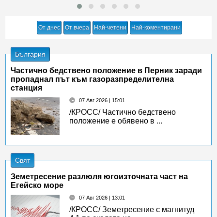
От днес
От вчера
Най-четени
Най-коментирани
България
Частично бедствено положение в Перник заради
пропаднал път към газоразпределителна
станция
07 Авг 2026 | 15:01
/КРОСС/ Частично бедствено
положение е обявено в ...
Свят
Земетресение разлюля югоизточната част на
Егейско море
07 Авг 2026 | 13:01
/КРОСС/ Земетресение с магнитуд