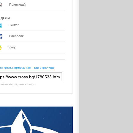
Принтирай
ОДЕЛИ
Twitter
Facebook
Svejo
и кратка връзка към тази страница
райте маркирания текст