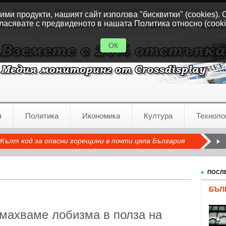
Контакти
|
Реклама
|
Общи условия
|
Избори за парламен
ми продукти, нашият сайт използва "бисквитки" (cookies). 
ласявате с предвиденото в нашата Политика относно (cooki
GN
1.1542
GBP / BGN
0.8571
CHF / BGN
0.9346
Радиац
ОК
я
Политика
Икономика
Култура
Техноло
Жълт код за опасни горещини в почти цяла България
ПОСЛЕ
БЪЛ
емахваме лобизма в полза на