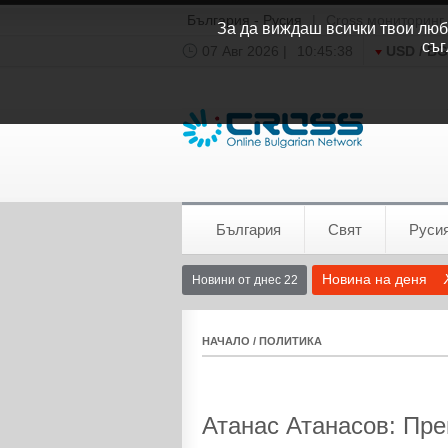
България - Русия
|
Cross мониторинг
За да виждаш всички твои люби
съг
07 Авг 2026 |
10:45:38
USD / B
Времето:
София
0°C
България
Свят
Руси
Новина на деня
Новини от днес 22
НАЧАЛО
/
ПОЛИТИКА
Атанас Атанасов: Пр