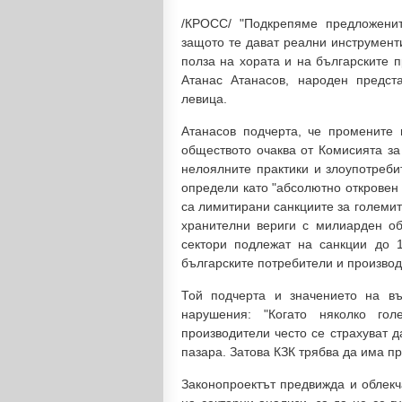
/КРОСС/ "Подкрепяме предложенит
защото те дават реални инструмент
полза на хората и на българските 
Атанас Атанасов, народен предст
левица.
Атанасов подчерта, че промените
обществото очаква от Комисията за
нелоялните практики и злоупотреби
определи като "абсолютно откровен 
са лимитирани санкциите за големит
хранителни вериги с милиарден об
сектори подлежат на санкции до 
българските потребители и производ
Той подчерта и значението на в
нарушения: "Когато няколко го
производители често се страхуват д
пазара. Затова КЗК трябва да има п
Законопроектът предвижда и облекч