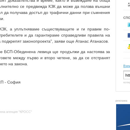
убят доказателства и време, както и въвеждане на обща
ълнително се предвижда КЗК да може да ползва външни
рол да получава достъп до трафични данни при съмнения
СП
ки.
ЗК, а уплътняваме съществуващите и ги правим по-
требителите и да гарантираме справедливи правила на
а подкрепят законопроекта", заяви още Атанас Атанасов.
че БСП-Обединена левица ще продължи да настоява за
овете между първо и второ четене, за да се отстранят
ето на закона.
Взем
СП - София
копи
реклама
нна агенция "КРОСС"