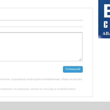
Публикувай
 мнения, съдържащи нецензурни квалификации, обиди на расова,
оворност за мненията, качени в cross.bg от потребителите.