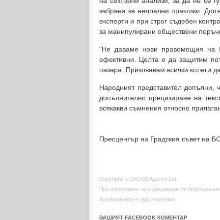
на секторни анализи, за да не се г
забрана за нелоялни практики. Доп
експерти и при строг съдебен конт
за манипулирани обществени поръч
"Не даваме нови правомощия на К
ефективни. Целта е да защитим по
пазара. Призовавам всички колеги д
Народният представител допълни, 
допълнително прецизиране на текст
всякакви съмнения относно прилаган
Пресцентър на Градския съвет на Б
Copyright © CROSS Agency Ltd.
При използване на съдържание от Информацио
позоваването е задължително.
ВАШИЯТ FACEBOOK КОМЕНТАР