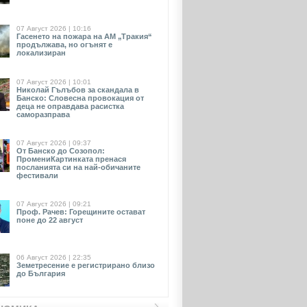
07 Август 2026 | 10:16
Гасенето на пожара на АМ „Тракия“
продължава, но огънят е
локализиран
07 Август 2026 | 10:01
Николай Гълъбов за скандала в
Банско: Словесна провокация от
деца не оправдава расистка
саморазправа
07 Август 2026 | 09:37
От Банско до Созопол:
ПромениКартинката пренася
посланията си на най-обичаните
фестивали
07 Август 2026 | 09:21
Проф. Рачев: Горещините остават
поне до 22 август
06 Август 2026 | 22:35
Земетресение е регистрирано близо
до България