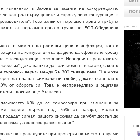
ИКО
е изменения в Закона за защита на конкуренцията,
ПОЛ
и за контрол върху цените и справедлива конкуренция в
производители". Това заяви от парламентарната трибуна
реклама
авител от парламентарната група на БСП-Обединена
 идват в момент на растящи цени и инфлация, когато
 защита на конкуренцията да действа ефективно срещу
те с господстващо положение. Народният представител
лобизъм" действащите до този момент текстове, с които
е търговски вериги между 5 и 300 хиляди лева. "Не може
орот да плащат символични глоби, докато останалите
10% от оборота си. Това е несправедливо и ощетява
ители", посочи още Атанасов.
ъзможността КЗК да се самосезира при съмнения за
леми вериги държат над 75% от пазара, малките
а подадат сигнал, защото рискуват да загубят достъп до
раво сама да започва разследвания".
ОП
аване на процедурите при проверки на място по време