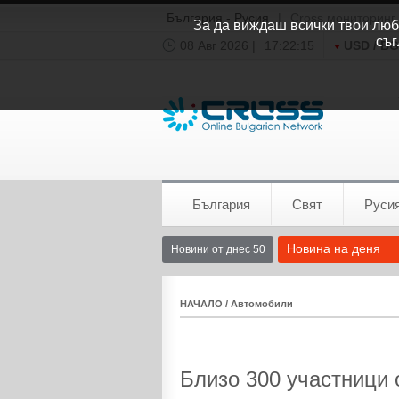
България - Русия
|
Cross мониторинг
За да виждаш всички твои люби
съг
08 Авг 2026 |
17:22:16
USD / B
Времето:
София
0°C
България
Свят
Руси
Новина на деня
Новини от днес 50
НАЧАЛО
/
Автомобили
Близо 300 участници 