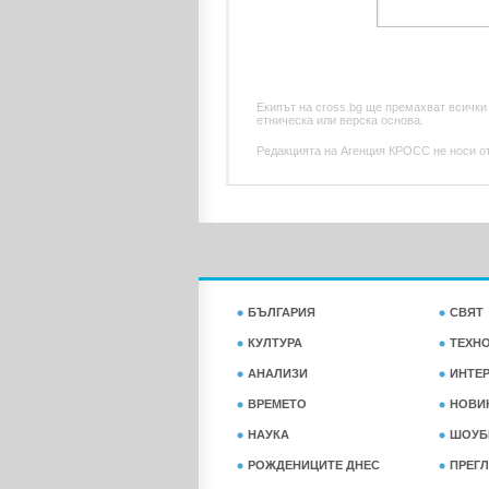
Екипът на cross.bg ще премахват всички
етническа или верска основа.
Редакцията на Агенция КРОСС не носи отг
БЪЛГАРИЯ
СВЯТ
КУЛТУРА
ТЕХН
АНАЛИЗИ
ИНТЕ
ВРЕМЕТО
НОВИ
НАУКА
ШОУБ
РОЖДЕНИЦИТЕ ДНЕС
ПРЕГЛ