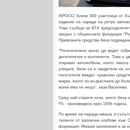
/КРОСС/ Близо 300 участници от Бъ
издание на парада на ретро автомо
Това съобщи за БТА председателят 
заедно с общинската фондация "Рус
Превозните средства бяха подредени
"Посетителите могат да видят отбл
десетилетия и континенти. Това е ц
откриват автомобили, които някога
улиците, били са и свидетели на н
посетители виждат превозни средств
марки, които по-възрастните до болка
всеки има по нещо", каза Василева.
Сред най-старите коли, които бяха ч
F5 - произведена през 1936 година.
По време на парада имаше и съпътс
таланти от различни клубове към
формация. Имаше занимания и за най