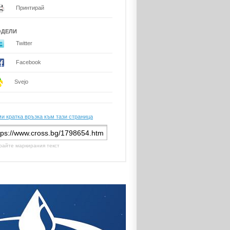
Принтирай
ОДЕЛИ
Twitter
Facebook
Svejo
и кратка връзка към тази страница
райте маркирания текст