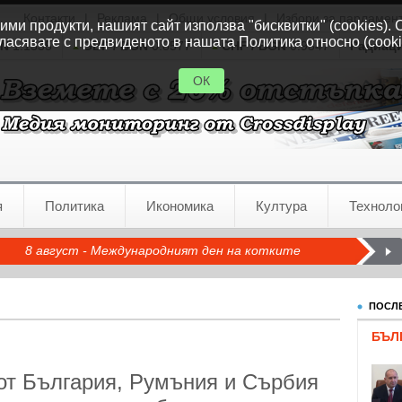
Контакти
|
Реклама
|
Общи условия
|
Избори за парламен
ми продукти, нашият сайт използва "бисквитки" (cookies). 
ласявате с предвиденото в нашата Политика относно (cooki
GN
1.1535
GBP / BGN
0.8577
CHF / BGN
0.9347
Радиац
ОК
я
Политика
Икономика
Култура
Техноло
8 август - Международният ден на котките
ПОСЛЕ
БЪЛ
от България, Румъния и Сърбия