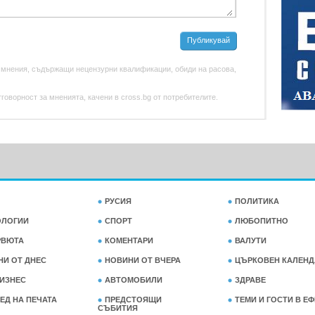
Публикувай
 мнения, съдържащи нецензурни квалификации, обиди на расова,
оворност за мненията, качени в cross.bg от потребителите.
РУСИЯ
ПОЛИТИКА
ОЛОГИИ
СПОРТ
ЛЮБОПИТНО
РВЮТА
КОМЕНТАРИ
ВАЛУТИ
НИ ОТ ДНЕС
НОВИНИ ОТ ВЧЕРА
ЦЪРКОВЕН КАЛЕНД
ИЗНЕС
АВТОМОБИЛИ
ЗДРАВЕ
ЕД НА ПЕЧАТА
ПРЕДСТОЯЩИ
ТЕМИ И ГОСТИ В Е
СЪБИТИЯ