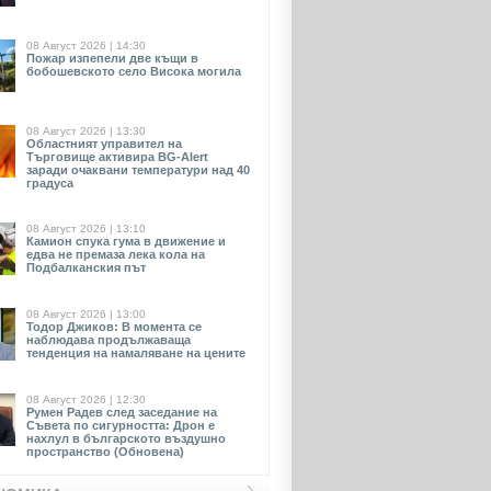
08 Август 2026 | 14:30
Пожар изпепели две къщи в
бобошевското село Висока могила
08 Август 2026 | 13:30
Областният управител на
Търговище активира BG-Alert
заради очаквани температури над 40
градуса
08 Август 2026 | 13:10
Камион спука гума в движение и
едва не премаза лека кола на
Подбалканския път
08 Август 2026 | 13:00
Тодор Джиков: В момента се
наблюдава продължаваща
тенденция на намаляване на цените
08 Август 2026 | 12:30
Румен Радев след заседание на
Съвета по сигурността: Дрон е
нахлул в българското въздушно
пространство (Обновена)