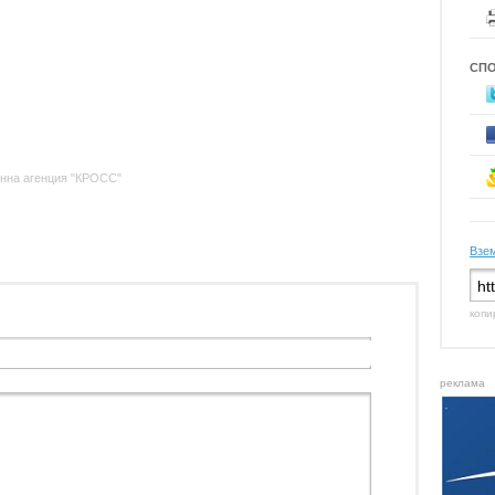
СП
нна агенция "КРОСС"
Взем
копи
реклама