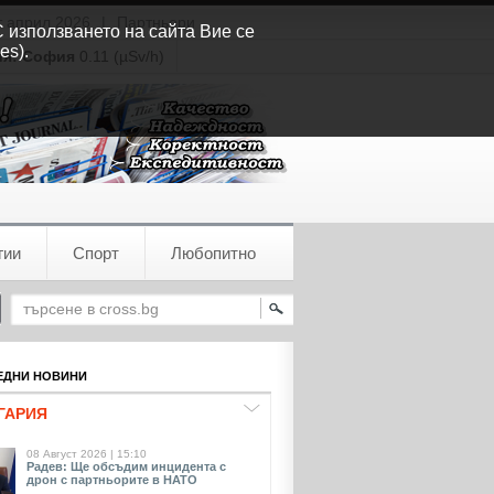
т април 2026
|
Партньори
С използването на сайта Вие се
es).
ия:
София
0.11 (µSv/h)
гии
Спорт
Любопитно
ДНИ НОВИНИ
ГАРИЯ
08 Август 2026 | 15:10
Радев: Ще обсъдим инцидента с
дрон с партньорите в НАТО