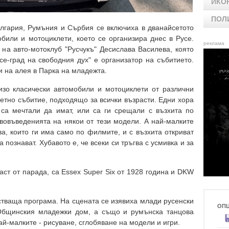
ИКО
ПОЛ
лгария, Румъния и Сърбия се включиха в дванайсетото
били и мотоциклети, което се организира днес в Русе.
реклама
на авто-мотоклуб "Русчукъ" Десислава Василева, която
е-град на свободния дух" е организатор на събитието.
 на алея в Парка на младежта.
изо класически автомобили и мотоциклети от различни
ветно събитие, подходящо за всички възрасти. Едни хора
 са мечтали да имат, или са ги срещали с възхита по
ововъведенията на някои от тези модели. А най-малките
а, които ги има само по филмите, и с възхита откриват
 познават. Хубавото е, че всеки си тръгва с усмивка и за
аст от парада, са Essex Super Six от 1928 година и DKW
тваща програма. На сцената се изявиха млади русенски
ОП
 Общинския младежки дом, а също и румънска танцова
-малките - рисуване, сглобяване на модели и игри.