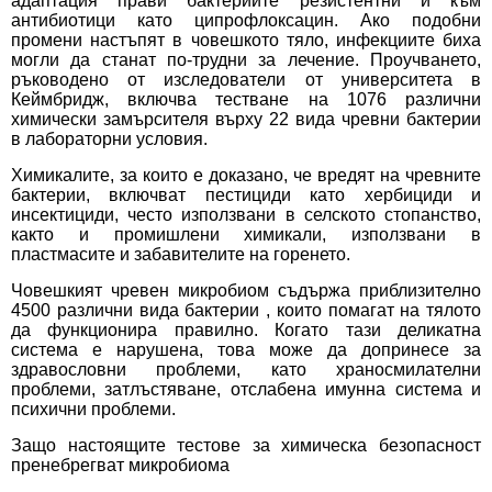
адаптация прави бактериите резистентни и към
антибиотици като ципрофлоксацин. Ако подобни
промени настъпят в човешкото тяло, инфекциите биха
могли да станат по-трудни за лечение. Проучването,
ръководено от изследователи от университета в
Кеймбридж, включва тестване на 1076 различни
химически замърсителя върху 22 вида чревни бактерии
в лабораторни условия.
Химикалите, за които е доказано, че вредят на чревните
бактерии, включват пестициди като хербициди и
инсектициди, често използвани в селското стопанство,
както и промишлени химикали, използвани в
пластмасите и забавителите на горенето.
Човешкият чревен микробиом съдържа приблизително
4500 различни вида бактерии , които помагат на тялото
да функционира правилно. Когато тази деликатна
система е нарушена, това може да допринесе за
здравословни проблеми, като храносмилателни
проблеми, затлъстяване, отслабена имунна система и
психични проблеми.
Защо настоящите тестове за химическа безопасност
пренебрегват микробиома