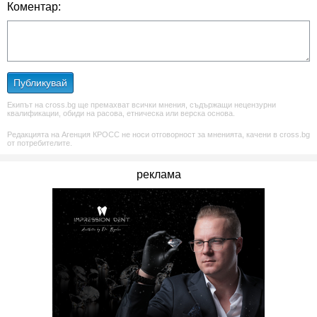
Коментар:
Публикувай
Екипът на cross.bg ще премахват всички мнения, съдържащи нецензурни
квалификации, обиди на расова, етническа или верска основа.
Редакцията на Агенция КРОСС не носи отговорност за мненията, качени в cross.bg
от потребителите.
реклама