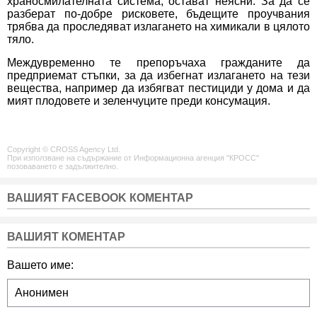
храносмилателната система, остават неясни. За да се
разберат по-добре рисковете, бъдещите проучвания
трябва да проследяват излагането на химикали в цялото
тяло.
Междувременно те препоръчаха гражданите да
предприемат стъпки, за да избегнат излагането на тези
вещества, например да избягват пестициди у дома и да
мият плодовете и зеленчуците преди консумация.
Copyright © CROSS Agency Ltd.
При използване на съдържание от Информационна агенция "КРОСС"
позоваването е задължително.
ВАШИЯТ FACEBOOK КОМЕНТАР
ВАШИЯТ КОМЕНТАР
Вашето име: