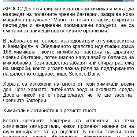
/КРОСС/ Десетки широко използвани химикали могат да
навредят на полезните чревни бактерии, разкрива ново
мащабно проучване. Много от тези съставки, открити в
пестициди и ежедневни промишлени продукти, не са
смятани за влияещи върху живите организми.
В лабораторни тестове, изследователи от университета
в Кеймбридж в Обединеното кралство идентифицираха
168 химикала , които инхибират растежа на здравите
чревни бактерии, потенциално нарушавайки баланса на
микробиома. Тези вещества забавят или спират растежа
на микроби, които играят важна роля за поддържането
на цялостното здраве, пише Science Daily.
Хората са изложени на много от тези химикали всеки
ден, чрез храната, питейната вода и околната среда.
Досега никой не е предполагал, че те ще засегнат
чревните бактерии.
Химикали и антибиотична резистентност
Когато чревните бактерии са изложени на тези
химически замърсители, някои променят начина си на
функциониране, за да оцелеят. В някои случаи тази