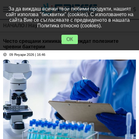
За да виждаш всички твои любими продукти, нашият
сайт използва "бисквитки" (cookies). С използването на
сайта Вие се съгласявате с предвиденото в нашата
НАЧАЛО
/
Наука
Политика относно (cookies).
ОК
Често срещани химикали увреждат полезните
чревни бактерии
09 Януари 2026 | 16:46