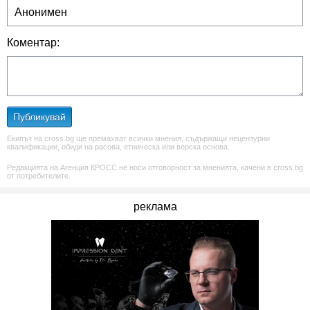
Коментар:
Публикувай
Екипът на cross.bg ще премахват всички мнения, съдържащи нецензурни
квалификации, обиди на расова, етническа или верска основа.
Редакцията на Агенция КРОСС не носи отговорност за мненията, качени в cross.bg
от потребителите.
реклама