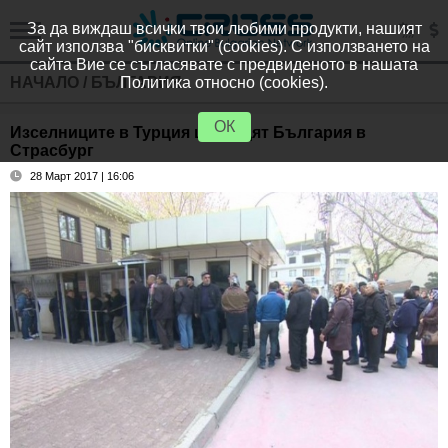
За да виждаш всички твои любими продукти, нашият
сайт използва "бисквитки" (cookies). С използването на
сайта Вие се съгласявате с предвиденото в нашата
НАЧАЛО
/
БЪЛГАРИЯ
Политика относно (cookies).
ОК
Изселниците в Турция ще съдят България в
Страсбург
28 Март 2017 | 16:06