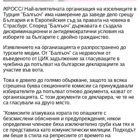
/КРОСС/ Най-влиятелната организация на изселниците в
Турция "Балгьоч" има намерение да заведе дело срещу
България и в Европейския съд за правата на човека в
Страсбург. Според "Балгьоч" държавата е създала
дискриминационни и антидемократични условия на
изборите за българите с двойно гражданство.
Изявлението на организацията е разпространено до
турските медии. От "Балгьоч" са недоволни от
въведеното от ЦИК задължение за гласуващите в
чужбина да попълват на български декларациите за
участие във вота.
Това е довело до голямо объркване, защото за всяка
сгрешена буква секционните комисии са принуждавали
избирателите да попълват отново документа, казват от
организацията. С този документи се декларира, че те не
са гласували на друго място.
"Комисиите атакуваха хората по опашките с
безсмислени обяснения и предупреждения, някои
определени членове бяха изключително груби към тях и
се представиха като комунистически милиции. Подходът
им беше в стила на репресиите от времето на