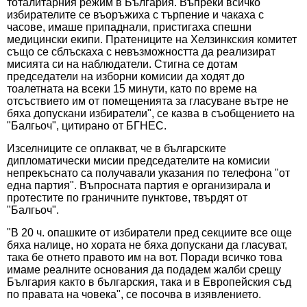
тоталитарния режим в България. Въпреки всичко
избирателите се въоръжиха с търпение и чакаха с
часове, имаше припаднали, пристигаха спешни
медицински екипи. Пратениците на Хелзинкския комитет
също се сблъскаха с невъзможността да реализират
мисията си на наблюдатели. Стигна се дотам
председатели на изборни комисии да ходят до
тоалетната на всеки 15 минути, като по време на
отсъствието им от помещенията за гласуване вътре не
бяха допускани избиратели", се казва в съобщението на
"Балгьоч", цитирано от БГНЕС.
Изселниците се оплакват, че в българските
дипломатически мисии председателите на комисии
непрекъснато са получавали указания по телефона "от
една партия". Въпросната партия е организирала и
протестите по граничните пунктове, твърдят от
"Балгьоч".
"В 20 ч. опашките от избиратели пред секциите все още
бяха налице, но хората не бяха допускани да гласуват,
така бе отнето правото им на вот. Поради всичко това
имаме реалните основания да подадем жалби срещу
България както в българския, така и в Европейския съд
по правата на човека", се посочва в изявлението.