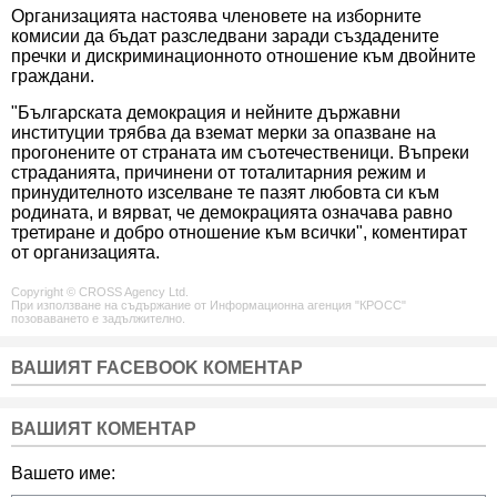
Организацията настоява членовете на изборните
комисии да бъдат разследвани заради създадените
пречки и дискриминационното отношение към двойните
граждани.
"Българската демокрация и нейните държавни
институции трябва да вземат мерки за опазване на
прогонените от страната им съотечественици. Въпреки
страданията, причинени от тоталитарния режим и
принудителното изселване те пазят любовта си към
родината, и вярват, че демокрацията означава равно
третиране и добро отношение към всички", коментират
от организацията.
Copyright © CROSS Agency Ltd.
При използване на съдържание от Информационна агенция "КРОСС"
позоваването е задължително.
ВАШИЯТ FACEBOOK КОМЕНТАР
ВАШИЯТ КОМЕНТАР
Вашето име: