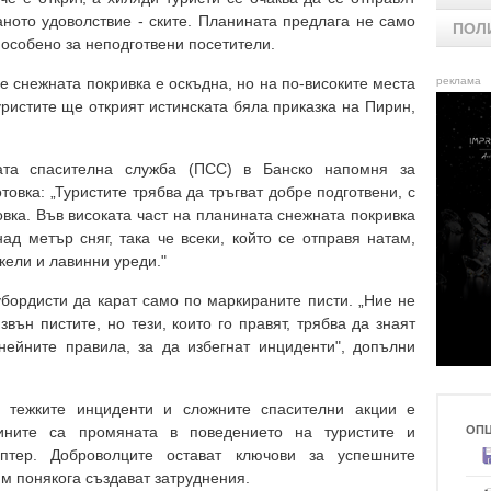
аното удоволствие - ските. Планината предлага не само
ПОЛ
 особено за неподготвени посетители.
е снежната покривка е оскъдна, но на по-високите места
реклама
уристите ще открият истинската бяла приказка на Пирин,
ата спасителна служба (ПСС) в Банско напомня за
овка: „Туристите трябва да тръгват добре подготвени, с
вка. Във високата част на планината снежната покривка
ад метър сняг, така че всеки, който се отправя натам,
икели и лавинни уреди."
убордисти да карат само по маркираните писти. „Ние не
вън пистите, но тези, които го правят, трябва да знаят
нейните правила, за да избегнат инциденти", допълни
 тежките инциденти и сложните спасителни акции е
ините са промяната в поведението на туристите и
ОП
птер. Доброволците остават ключови за успешните
м понякога създават затруднения.