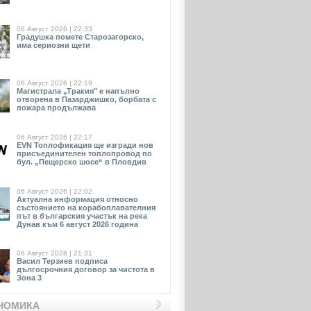
06 Август 2026 | 22:33
Градушка помете Старозагорско,
има сериозни щети
06 Август 2026 | 22:19
Магистрала „Тракия" е напълно
отворена в Пазарджишко, борбата с
пожара продължава
06 Август 2026 | 22:17
EVN Toплофикация ще изгради нов
присъединителен топлопровод по
бул. „Пещерско шосе“ в Пловдив
06 Август 2026 | 22:02
Актуална информация относно
състоянието на корабоплавателния
път в българския участък на река
Дунав към 6 август 2026 година
06 Август 2026 | 21:31
Васил Терзиев подписа
дългосрочния договор за чистота в
Зона 3
НОМИКА