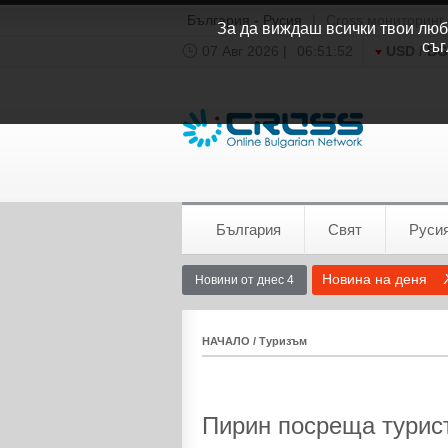
България - Русия
|
Cross мониторинг
За да виждаш всички твои люби
съг
07 Авг 2026 |
06:51:52
USD / B
Времето:
София
0°C
България
Свят
Руси
Новина на деня
Новини от днес 4
НАЧАЛО
/
Туризъм
Пирин посреща турис