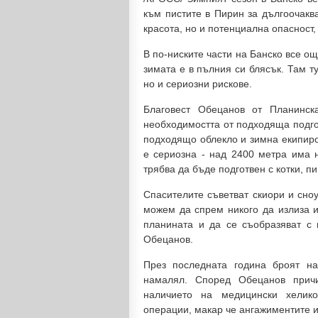
към пистите в Пирин за дългоочакв
красота, но и потенциална опасност,
В по-ниските части на Банско все ощ
зимата е в пълния си блясък. Там т
но и сериозни рискове.
Благовест Обецанов от Планинск
необходимостта от подходяща подгот
подходящо облекло и зимна екипиро
е сериозна - над 2400 метра има н
трябва да бъде подготвен с котки, п
Спасителите съветват скиори и сно
можем да спрем никого да излиза из
планината и да се съобразяват с 
Обецанов.
През последната година броят на
намалял. Според Обецанов прич
наличието на медицински хелико
операции, макар че ангажиментите и