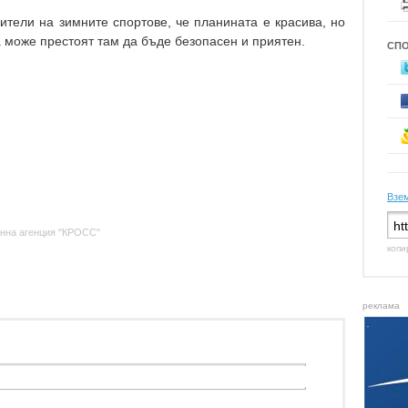
тели на зимните спортове, че планината е красива, но
а може престоят там да бъде безопасен и приятен.
СП
Взем
нна агенция "КРОСС"
копи
реклама