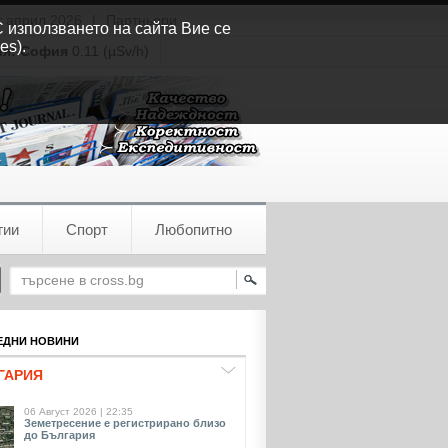
т април 2026
|
Партньори
С използването на сайта Вие се
es).
ия:
София
0.11 (µSv/h)
гии
Спорт
Любопитно
ДНИ НОВИНИ
ГАРИЯ
06 Август 2026 | 22:35
Земетресение е регистрирано близо
до България