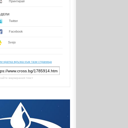
Принтирай
ОДЕЛИ
Twitter
Facebook
Svejo
и кратка връзка към тази страница
райте маркирания текст