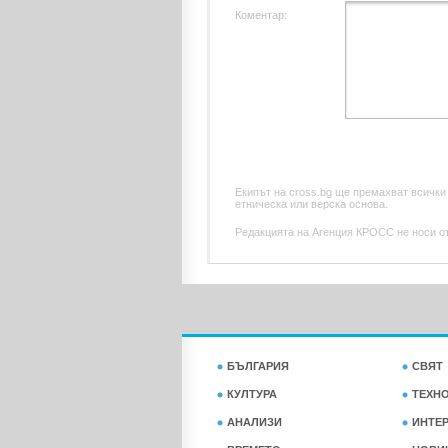
Коментар:
Екипът на cross.bg ще премахват всички
етническа или верска основа.
Редакцията на Агенция КРОСС не носи отг
БЪЛГАРИЯ
СВЯТ
КУЛТУРА
ТЕХН
АНАЛИЗИ
ИНТЕ