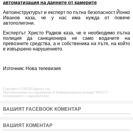
автоматизация на данните от камерите
Автоинструктурът и експерт по пътна безопасност Йонко
Иванов каза, че у нас има нужда от повече
автополигони.
Експертът Христо Радков каза, че е необходимо пътна
полиция да санкционира не само водачите на
превозните средства, а и собственика на пътя, на който
е извършено нарушението.
Източник: Нова телевизия
Copyright © CROSS Agency Ltd.
При използване на съдържание от Информационна агенция "КРОСС"
позоваването е задължително.
ВАШИЯТ FACEBOOK КОМЕНТАР
ВАШИЯТ КОМЕНТАР