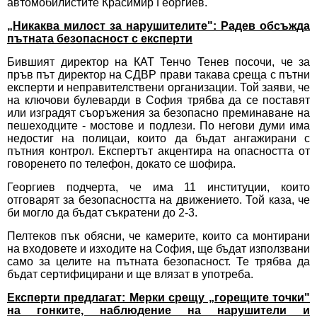
автомобилистите Красимир Георгиев.
„Никаква милост за нарушителите": Радев обсъжда
пътната безопасност с експерти
Бившият директор на КАТ Тенчо Тенев посочи, че за
пръв път директор на СДВР прави такава среща с пътни
експерти и неправителствени организации. Той заяви, че
на ключови булеварди в София трябва да се поставят
или изградят съоръжения за безопасно преминаване на
пешеходците - мостове и подлези. По негови думи има
недостиг на полицаи, които да бъдат ангажирани с
пътния контрол. Експертът акцентира на опасността от
говоренето по телефон, докато се шофира.
Георгиев подчерта, че има 11 институции, които
отговарят за безопасността на движението. Той каза, че
би могло да бъдат съкратени до 2-3.
Пелтеков пък обясни, че камерите, които са монтирани
на входовете и изходите на София, ще бъдат използвани
само за целите на пътната безопасност. Те трябва да
бъдат сертифицирани и ще влязат в употреба.
Експерти предлагат: Мерки срещу „горещите точки"
на гонките, наблюдение на нарушители и