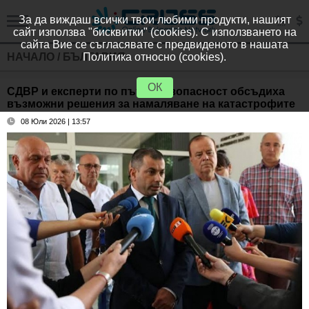
За да виждаш всички твои любими продукти, нашият
сайт използва "бисквитки" (cookies). С използването на
сайта Вие се съгласявате с предвиденото в нашата
НАЧАЛО
/
БЪЛГАРИЯ
Политика относно (cookies).
ОК
СДВР и експерти по пътна безопасност обсъдиха
възможни решения за намаляване на катастрофите
08 Юли 2026 | 13:57