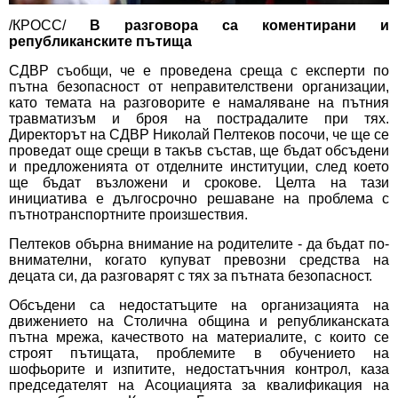
/КРОСС/
В разговора са коментирани и
републиканските пътища
СДВР съобщи, че е проведена среща с експерти по
пътна безопасност от неправителствени организации,
като темата на разговорите е намаляване на пътния
травматизъм и броя на пострадалите при тях
.
Директорът на СДВР Николай Пелтеков посочи, че ще се
проведат още срещи в такъв състав, ще бъдат обсъдени
и предложенията от отделните институции, след което
ще бъдат възложени и срокове. Целта на тази
инициатива е дългосрочно решаване на проблема с
пътнотранспортните произшествия.
Пелтеков обърна внимание на родителите - да бъдат по-
внимателни, когато купуват превозни средства на
децата си, да разговарят с тях за пътната безопасност.
Обсъдени са недостатъците на организацията на
движението на Столична община и републиканската
пътна мрежа, качеството на материалите, с които се
строят пътищата, проблемите в обучението на
шофьорите и изпитите, недостатъчния контрол, каза
председателят на Асоциацията за квалификация на