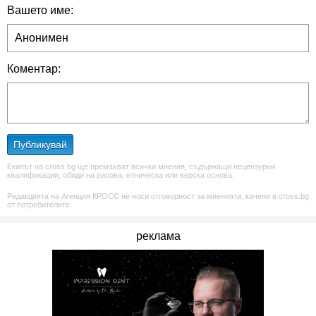
Вашето име:
Коментар:
Публикувай
Екипът на cross.bg ще премахват всички мнения, съдържащи нецензурни
квалификации, обиди на расова, етническа или верска основа.
Редакцията на Агенция КРОСС не носи отговорност за мненията, качени в cross.bg
от потребителите.
реклама