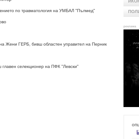
ИКО
елението по травматология на УМБАЛ "Пълмед"
ПОЛ
ово
реклама
на Жени ГЕРБ, бивш областен управител на Перник
 главен селекционер на ПФК "Левски"
ОП