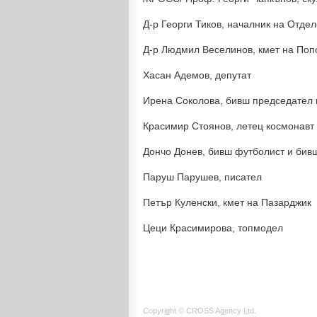
Д-р Георги Тиков, началник на Отд
Д-р Людмил Веселинов, кмет на Поп
Хасан Адемов, депутат
Ирена Соколова, бивш председател 
Красимир Стоянов, летец космонавт
Дончо Донев, бивш футболист и бивш
Паруш Парушев, писател
Петър Куленски, кмет на Пазарджик
Цеци Красимирова, топмодел
Copyright © CROSS Agency Ltd.