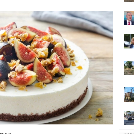
улптор