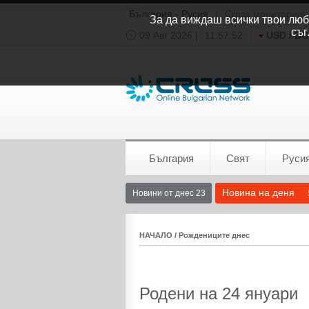
България - Русия
|
Cross мониторинг
За да виждаш всички твои люби
съг
09 Авг 2026 |
11:57:53
USD / B
Времето:
София
0°C
България
Свят
Руси
Новина на деня
Новини от днес 23
НАЧАЛО
/
Рождениците днес
Родени на 24 януари