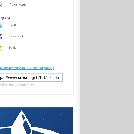
Принтирай
ОДЕЛИ
Twitter
Facebook
Svejo
и кратка връзка към тази страница
райте маркирания текст