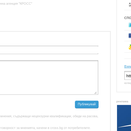
нна агенция "КРОСС"
СП
Взем
копи
реклама
Публикувай
 мнения, съдържащи нецензурни квалификации, обиди на расова,
оворност за мненията, качени в cross.bg от потребителите.