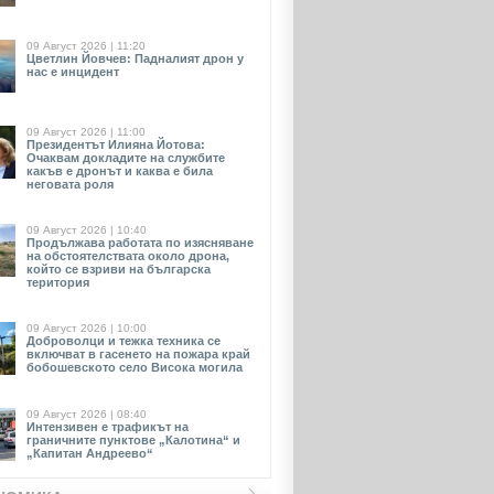
09 Август 2026 | 11:20
Цветлин Йовчев: Падналият дрон у
нас е инцидент
09 Август 2026 | 11:00
Президентът Илияна Йотова:
Очаквам докладите на службите
какъв е дронът и каква е била
неговата роля
09 Август 2026 | 10:40
Продължава работата по изясняване
на обстоятелствата около дрона,
който се взриви на българска
територия
09 Август 2026 | 10:00
Доброволци и тежка техника се
включват в гасенето на пожара край
бобошевското село Висока могила
09 Август 2026 | 08:40
Интензивен е трафикът на
граничните пунктове „Калотина“ и
„Капитан Андреево“