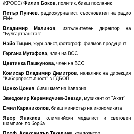
/КРОСС/
Филип Боков
, политик, бивш посланик
Петър Пунчев
, радиожурналист, съосновател на радио
FM+
Владимир Малинов
, изпълнителен директор на
"Булгартрансгаз"
Найо Тицин
, журналист, фотограф, филмов продуцент
Гергана Мутафова
, член на ВСС
Цветинка Пашкунова
, член на ВСС
Комисар Владимир Димитров
, началник на дирекция
"Киберпрестъпност" в ГДБОП
Цонко Цонев
, бивш кмет на Каварна
Звездомир Керемидчиев-Звезди
, музикант от "Ахат"
Емил Караниколов
, бивш министър на икономиката
Явор Янакиев
, олимпийски медалист и световен
шампион по борба
Проф. Александър Текелиев
, композитор