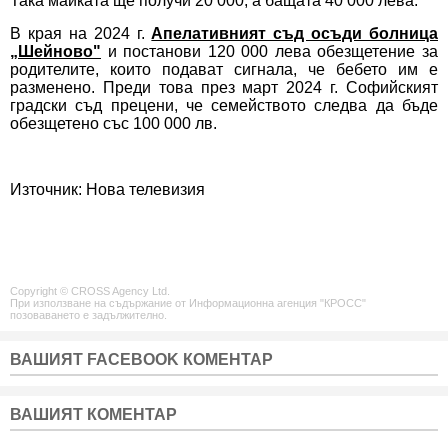
Така майката ще получи 20 000, а бащата 40 000 лева.
В края на 2024 г.
Апелативният съд осъди болница
„Шейново"
и постанови 120 000 лева обезщетение за
родителите, които подават сигнала, че бебето им е
разменено. Преди това през март 2024 г. Софийският
градски съд прецени, че семейството следва да бъде
обезщетено със 100 000 лв.
Източник: Нова телевизия
Copyright © CROSS Agency Ltd.
При използване на съдържание от Информационна агенция "КРОСС"
позоваването е задължително.
ВАШИЯТ FACEBOOK КОМЕНТАР
ВАШИЯТ КОМЕНТАР