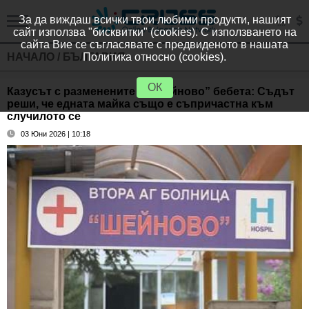
За да виждаш всички твои любими продукти, нашият
сайт използва "бисквитки" (cookies). С използването на
сайта Вие се съгласявате с предвиденото в нашата
НАЧАЛО
/
БЪЛГАРИЯ
Политика относно (cookies).
ОК
Казусът с разменените в „Шейново” бебета: Съдът
реши, че едната майка също е съпричастна към
случилото се
03 Юни 2026 | 10:18