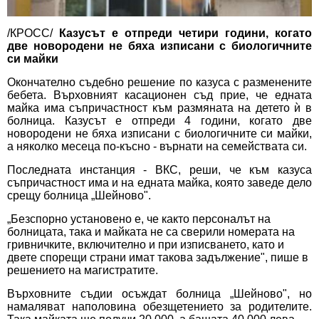
/КРОСС/
Казусът е отпреди четири години, когато
две новородени не бяха изписани с биологичните
си майки
Окончателно съдебно решение по казуса с разменените
бебета. Върховният касационен съд прие, че едната
майка има съпричастност към размяната на детето ѝ в
болница. Казусът е отпреди 4 години, когато две
новородени не бяха изписани с биологичните си майки,
а няколко месеца по-късно - върнати на семействата си.
Последната инстанция - ВКС, реши, че към казуса
съпричастност има и на едната майка, която заведе дело
срещу болница „Шейново".
„Безспорно установено е, че както персоналът на
болницата, така и майката не са сверили номерата на
гривничките, включително и при изписването, като и
двете спорещи страни имат такова задължение", пише в
решението на магистратите.
Върховните съдии осъждат болница „Шейново", но
намаляват наполовина обезщетението за родителите.