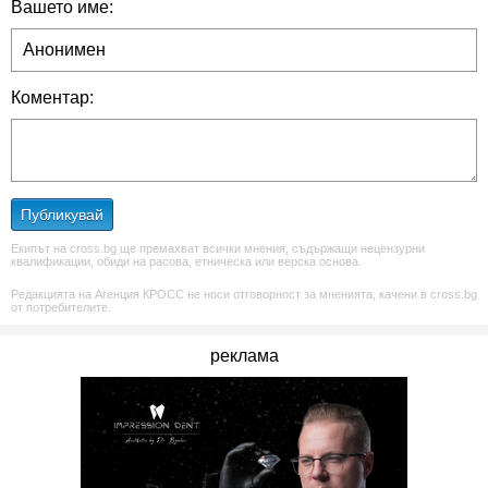
Вашето име:
Коментар:
Публикувай
Екипът на cross.bg ще премахват всички мнения, съдържащи нецензурни
квалификации, обиди на расова, етническа или верска основа.
Редакцията на Агенция КРОСС не носи отговорност за мненията, качени в cross.bg
от потребителите.
реклама