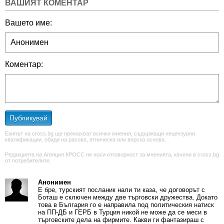
ВАШИЯТ КОМЕНТАР
Вашето име:
Коментар:
Публикувай
Екипът на cross.bg ще премахват всички мнения, съдържащи нецензурни
квалификации, обиди на расова, етническа или верска основа.
Редакцията на Агенция КРОСС не носи отговорност за мненията, качени в cross.bg
от потребителите.
Анонимен
Е бре, турският посланик нали ти каза, че договорът с
Боташ е сключен между две търговски дружества. Докато
това в България го е направила под политическия натиск
на ПП-ДБ и ГЕРБ в Турция никой не може да се меси в
търговските дела на фирмите. Какви ги фантазираш с