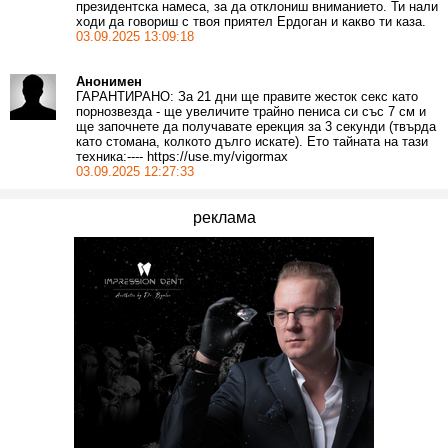
президентска намеса, за да отклониш вниманието. Ти нали
ходи да говориш с твоя приятел Ердоган и какво ти каза.
03.09.2025 13:09:18
Анонимен
ГАРАНТИРАНО: За 21 дни ще правите жесток секс като
порнозвезда - ще увеличите трайно пениса си със 7 см и
ще започнете да получавате ерекция за 3 секунди (твърда
като стомана, колкото дълго искате). Ето тaйната на тaзи
тeхника:---- https://use.my/vigormax
03.09.2025 12:27:33
реклама