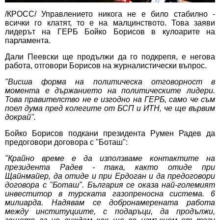
/КРОСС/ Управлението никога не е било стабилно -
всички го клатят, то е на малцинството. Това заяви
лидерът на ГЕРБ Бойко Борисов в кулоарите на
парламента.
Дали Пеевски ще продължи да го подкрепя, е негова
работа, отговори Борисов на журналистически въпрос.
"Висша форма на политическа отговорност в
момента е държанието на политическите лидери.
Това правителство не е изгодно на ГЕРБ, само че съм
поел дума пред колегите от БСП и ИТН, че ще вървим
докрай".
Бойко Борисов подкани президента Румен Радев да
предоговори договора с "Боташ":
"Крайно време е да използваме контактите на
президента Радев - така, както отиде при
Щайнмайер, да отиде и при Ердоган и да предоговори
договора с "Боташ". България се оказа най-големият
инвеститор в турската газопреносна система. 6
милиарда. Надявам се добронамерената работа
между институциите, с подаръци, да продължи,