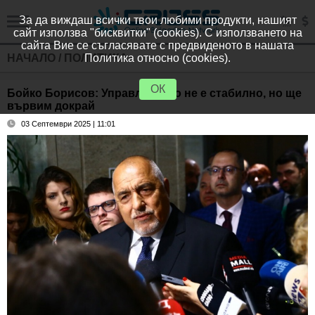
За да виждаш всички твои любими продукти, нашият
сайт използва "бисквитки" (cookies). С използването на
сайта Вие се съгласявате с предвиденото в нашата
НАЧАЛО
/
ПОЛИТИКА
Политика относно (cookies).
ОК
Бойко Борисов: Управлението не е стабилно, но ще
вървим докрай
03 Септември 2025 | 11:01