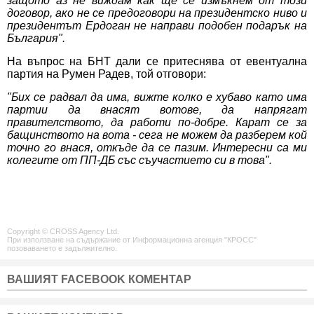
защото аз не виждам как ще се измъкнем от този
договор, ако не се предоговори на президентско ниво и
президентът Ердоган не направи подобен подарък на
България".
На въпрос на БНТ дали се притеснява от евентуална
партия на Румен Радев, той отговори:
"Бих се радвал да има, вижте колко е хубаво като има
партии да внасят вотове, да напрягат
правителството, да работи по-добре. Карат се за
бащинството на вота - сега не можем да разберем кой
точно го внася, откъде да се пазим. Интересни са ми
колегите от ПП-ДБ със съучастието си в това".
Copyright © CROSS Agency Ltd.
При използване на съдържание от Информационна агенция "КРОСС"
позоваването е задължително.
ВАШИЯТ FACEBOOK КОМЕНТАР