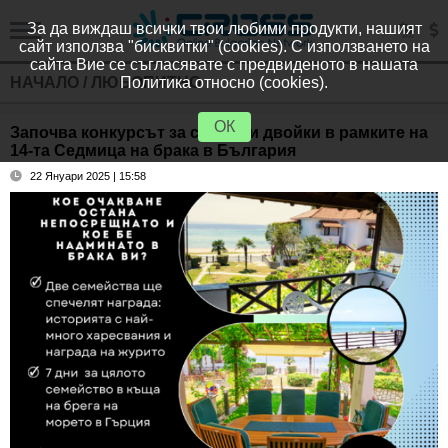
За да виждаш всички твои любими продукти, нашият
сайт използва "бисквитки" (cookies). С използването на
сайта Вие се съгласявате с предвиденото в нашата
НАЧАЛО
/
ЛЮБОПИТНО
Политика относно (cookies).
ОК
Започва конкурсът за семейни двойки в рамките на
14-та Седмица на брака в България
22 Януари 2025 | 15:58