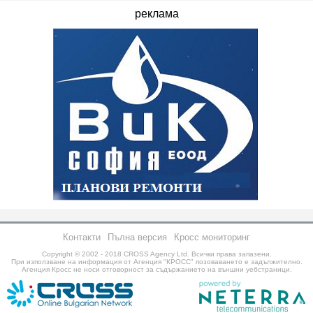
реклама
Контакти
Пълна версия
Кросс мониторинг
Copyright © 2002 - 2018
CROSS Agency Ltd.
Всички права запазени.
При използване на информация от Агенция "КРОСС" позоваването е задължително.
Агенция Кросс не носи отговорност за съдържанието на външни уебстраници.