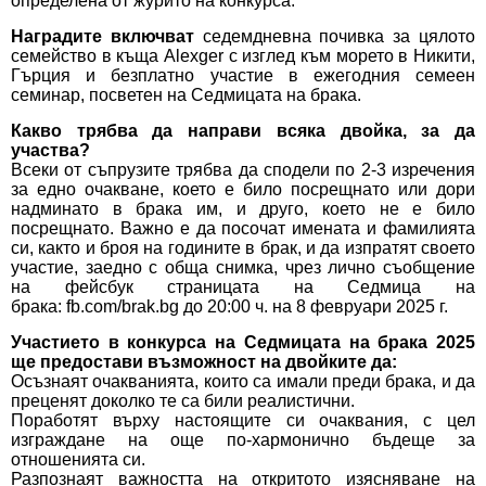
определена от журито на конкурса.
Наградите включват
седемдневна почивка за цялото
семейство в къща
Alexger
с изглед към морето в Никити,
Гърция и безплатно участие в ежегодния
семеен
семинар
, посветен на Седмицата на брака.
Какво трябва да направи всяка двойка, за да
участва?
Всеки от съпрузите трябва да сподели по 2-3 изречения
за едно очакване, което е било посрещнато или дори
надминато в брака им, и друго, което не е било
посрещнато. Важно е да посочат имената и фамилията
си, както и броя на годините в брак, и да изпратят своето
участие, заедно с обща снимка, чрез лично съобщение
на фейсбук страницата на Седмица на
брака:
fb.com/brak.bg
до 20:00 ч. на 8 февруари 2025 г.
Участието в конкурса на Седмицата на брака 2025
ще предостави възможност на двойките да:
Осъзнаят очакванията, които са имали преди брака, и да
преценят доколко те са били реалистични.
Поработят върху настоящите си очаквания, с цел
изграждане на още по-хармонично бъдеще за
отношенията си.
Разпознаят важността на откритото изясняване на