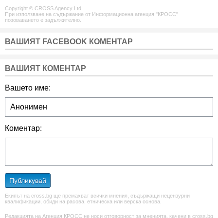
Copyright © CROSS Agency Ltd.
При използване на съдържание от Информационна агенция "КРОСС"
позоваването е задължително.
ВАШИЯТ FACEBOOK КОМЕНТАР
ВАШИЯТ КОМЕНТАР
Вашето име:
Коментар:
Публикувай
Екипът на cross.bg ще премахват всички мнения, съдържащи нецензурни
квалификации, обиди на расова, етническа или верска основа.
Редакцията на Агенция КРОСС не носи отговорност за мненията, качени в cross.bg