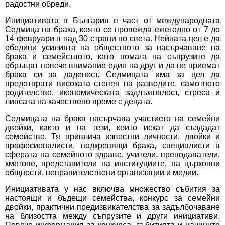
радостни обреди.
Инициативата в България е част от международната
Седмица на брака, която се провежда ежегодно от 7 до
14 февруари в над 30 страни по света. Нейната цел е да
обедини усилията на обществото за насърчаване на
брака и семейството, като помага на съпрузите да
обръщат повече внимание един на друг и да не приемат
брака си за даденост. Седмицата има за цел да
предотврати високата степен на разводите, самотното
родителство, икономическата задлъжнялост, стреса и
липсата на качествено време с децата.
Седмицата на брака насърчава участието на семейни
двойки, както и на тези, които искат да създадат
семейство. Тя привлича известни личности, двойки и
професионалисти, подкрепящи брака, специалисти в
сферата на семейното здраве, учители, преподаватели,
кметове, представители на институциите, на църковни
общности, неправителствени организации и медии.
Инициативата у нас включва множество събития за
настоящи и бъдещи семейства, конкурс за семейни
двойки, практични предизвикателства за задълбочаване
на близостта между съпрузите и други инициативи.