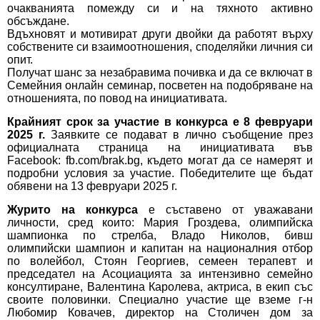
очакванията помежду си и на тяхното активно
обсъждане.
Вдъхновят и мотивират други двойки да работят върху
собствените си взаимоотношения, споделяйки личния си
опит.
Получат шанс за незабравима почивка и да се включат в
Семейния онлайн семинар, посветен на подобряване на
отношенията, по повод на инициативата.
Крайният срок за участие в конкурса е 8 февруари
2025 г.
Заявките се подават в лично съобщение през
официалната страница на инициативата във
Facebook:
fb.com/brak.bg
, където могат да се намерят и
подробни условия за участие. Победителите ще бъдат
обявени на 13 февруари 2025 г.
Журито на конкурса
е съставено от уважавани
личности, сред които: Мария Гроздева, олимпийска
шампионка по стрелба, Владо Николов, бивш
олимпийски шампион и капитан на националния отбор
по волейбол, Стоян Георгиев, семеен терапевт и
председател на Асоциацията за интензивно семейно
консултиране, Валентина Каролева, актриса, в екип със
своите половинки. Специално участие ще вземе г-н
Любомир Ковачев, директор на Столичен дом за