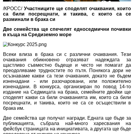
/КРОСС/
Участниците ще споделят очаквания, които
са били посрещнати, и такива, с които са се
разминали в брака си
Две семейства ще спечелят едноседмични почивки
в къща на Средиземно море
Всеки влиза в брака си с различни очаквания. Тези
очаквания обикновено отразяват надеждата за
щастливо съвместно бъдеще и често ни помагат да
преодоляваме трудностите по пътя. Понякога дори не
осъзнаваме какви са тези очаквания, докато не бъдем
изненадани - или разочаровани, или положително
изненадани. В конкурса, организиран по повод 14-то
издание на Седмицата на брака, семейните двойки ще
споделят какви са били очакванията им, които са били
посрещнати, и такива, които не са се осъществили в
брака им.
Две семейства ще получат награди. Едната ще бъде за
публикацията, събрала най-много харесвания на
фейсбук страницата на инициативата, а другата ще бъде