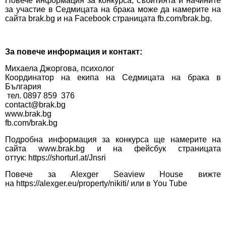
Повече информация за конкурса, събитията и начините
за участие в Седмицата на брака може да намерите на
сайта
brak.bg
и на Facebook страницата
fb.com/brak.bg
.
За повече информация и контакт:
Михаела Джоргова, психолог
Координатор на екипа на Седмицата на брака в
България
тел. 0897 859 376
contact@brak.bg
www.brak.bg
fb.com/brak.bg
Подробна информация за конкурса ще намерите на
сайта
www.brak.bg
и на фейсбук страницата
оттук:
https://shorturl.at/Jnsri
Повече за Alexger Seaview House вижте
на
https://alexger.eu/property/nikiti/
или в
You Tube