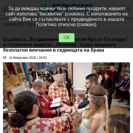
За да виждаш всички твои любими продукти, нашият
сайт използва "бисквитки" (cookies). С използването на
сайта Вие се съгласявате с предвиденото в нашата
НАЧАЛО
/
Православие
Политика относно (cookies).
ОК
Църквата „Въздвижение на светия Кръст Господен“
в столичния квартал „Лозенец“ също предлага
безплатни венчания в седмицата на брака
11 Февруари 2025 | 18:02