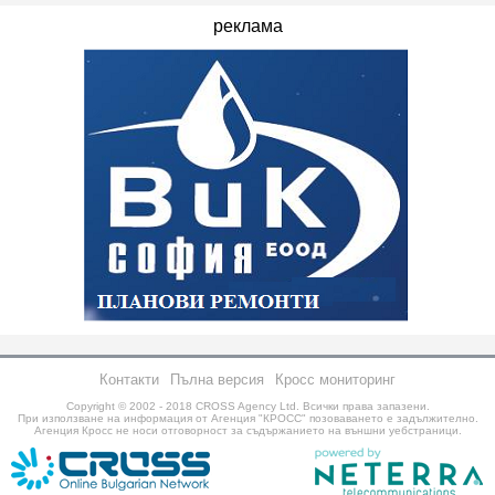
реклама
Контакти
Пълна версия
Кросс мониторинг
Copyright © 2002 - 2018
CROSS Agency Ltd.
Всички права запазени.
При използване на информация от Агенция "КРОСС" позоваването е задължително.
Агенция Кросс не носи отговорност за съдържанието на външни уебстраници.