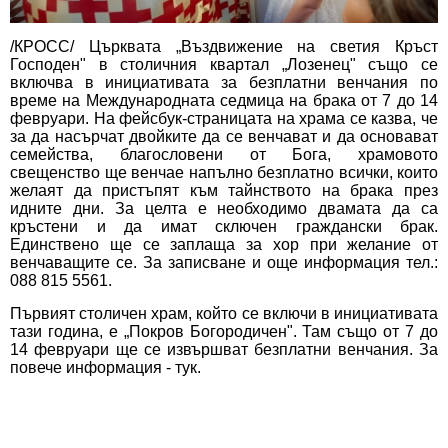
/КРОСС/ Църквата „Въздвижение на светия Кръст
Господен" в столичния квартал „Лозенец" също се
включва в инициативата за безплатни венчания по
време на Международната седмица на брака от 7 до 14
февруари. На фейсбук-страницата на храма се казва, че
за да насърчат двойките да се венчават и да основават
семейства, благословени от Бога, храмовото
свещенство ще венчае напълно безплатно всички, които
желаят да пристъпят към тайнството на брака през
идните дни. За целта е необходимо двамата да са
кръстени и да имат сключен граждански брак.
Единствено ще се заплаща за хор при желание от
венчаващите се. За записване и още информация тел.:
088 815 5561.
Първият столичен храм, който се включи в инициативата
тази година, е „Покров Богородичен". Там също от 7 до
14 февруари ще се извършват безплатни венчания. За
повече информация -
тук
.