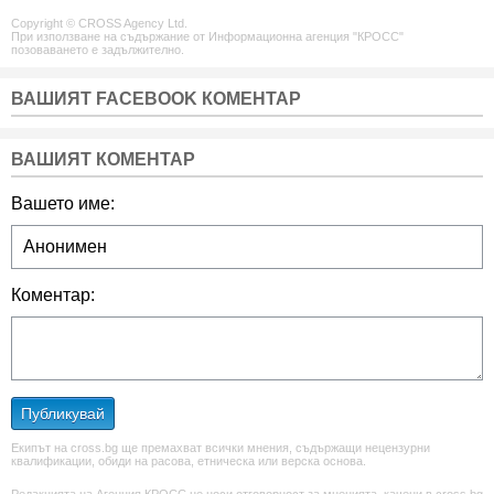
Copyright © CROSS Agency Ltd.
При използване на съдържание от Информационна агенция "КРОСС"
позоваването е задължително.
ВАШИЯТ FACEBOOK КОМЕНТАР
ВАШИЯТ КОМЕНТАР
Вашето име:
Коментар:
Публикувай
Екипът на cross.bg ще премахват всички мнения, съдържащи нецензурни
квалификации, обиди на расова, етническа или верска основа.