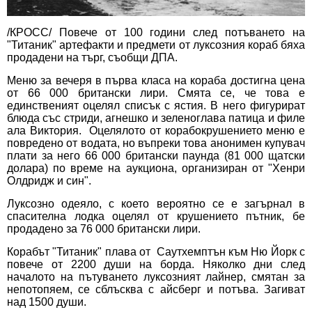
/КРОСС/ Повече от 100 години след потъването на
"Титаник" артефакти и предмети от луксозния кораб бяха
продадени на търг, съобщи ДПА.
Меню за вечеря в първа класа на кораба достигна цена
от 66 000 британски лири. Смята се, че това е
единственият оцелял списък с ястия. В него фигурират
блюда със стриди, агнешко и зеленоглава патица и филе
ала Виктория. Оцелялото от корабокрушението меню е
повредено от водата, но въпреки това анонимен купувач
плати за него 66 000 британски паунда (81 000 щатски
долара) по време на аукциона, организиран от "Хенри
Олдридж и син".
Луксозно одеяло, с което вероятно се е загърнал в
спасителна лодка оцелял от крушението пътник, бе
продадено за 76 000 британски лири.
Корабът "Титаник" плава от Саутхемптън към Ню Йорк с
повече от 2200 души на борда. Няколко дни след
началото на пътуването луксозният лайнер, смятан за
непотопяем, се сблъсква с айсберг и потъва. Загиват
над 1500 души.