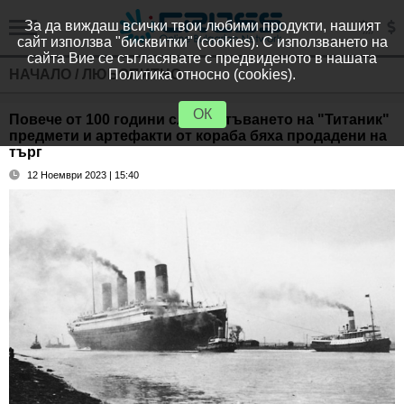
За да виждаш всички твои любими продукти, нашият
сайт използва "бисквитки" (cookies). С използването на
сайта Вие се съгласявате с предвиденото в нашата
НАЧАЛО
/
ЛЮБОПИТНО
Политика относно (cookies).
ОК
Повече от 100 години след потъването на "Титаник"
предмети и артефакти от кораба бяха продадени на
търг
12 Ноември 2023 | 15:40