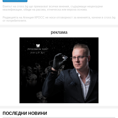
Екипът на cross.bg ще премахват всички мнения, съдържащи нецензурни
квалификации, обиди на расова, етническа или верска основа.
Редакцията на Агенция КРОСС не носи отговорност за мненията, качени в cross.bg
от потребителите.
реклама
ПОСЛЕДНИ НОВИНИ