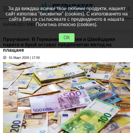
За да виждаш всички твои любими продукти, нашият
сайт използва "бисквитки" (cookies). С използването на
сайта Вие се съгласявате с предвиденото в нашата
НАЧАЛО
/
ИКОНОМИКА
Политика относно (cookies).
ОК
Проучване: В Германия, Австрия и Швейцария
парите в брой остават предпочитан метод на
плащане
01 Март 2026 | 17:00