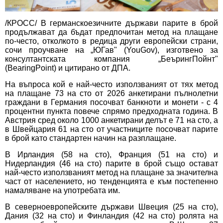
/КРОСС/ В германскоезичните държави парите в брой
продължават да бъдат предпочитан метод на плащане
по-често, отколкото в редица други европейски страни,
сочи проучване на „ЮГав" (YouGov), изготвено за
консултантската компания „БеърингПойнт"
(BearingPoint) и цитирано от ДПА.
На въпроса кой е най-често използваният от тях метод
на плащане 73 на сто от 2026 анкетирани пълнолетни
граждани в Германия посочват банкноти и монети - с 4
процентни пункта повече спрямо предходната година. В
Австрия сред около 1000 анкетирани делът е 71 на сто, а
в Швейцария 61 на сто от участниците посочват парите
в брой като стандартен начин на разплащане.
В Ирландия (58 на сто), Франция (51 на сто) и
Нидерландия (46 на сто) парите в брой също остават
най-често използваният метод на плащане за значителна
част от населението, но тенденцията е към постепенно
намаляване на употребата им.
В северноевропейските държави Швеция (25 на сто),
Дания (32 на сто) и Финландия (42 на сто) ролята на