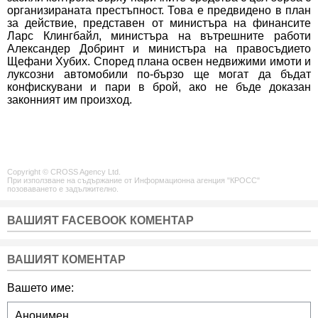
организираната престъпност. Това е предвидено в план
за действие, представен от министъра на финансите
Ларс Клингбайл, министъра на вътрешните работи
Александeр Добринт и министъра на правосъдието
Щефани Хубих. Според плана освен недвижими имоти и
луксозни автомобили по-бързо ще могат да бъдат
конфискувани и пари в брой, ако не бъде доказан
законният им произход.
Copyright © CROSS Agency Ltd.
При използване на съдържание от Информационна агенция "КРОСС"
позоваването е задължително.
ВАШИЯТ FACEBOOK КОМЕНТАР
ВАШИЯТ КОМЕНТАР
Вашето име: