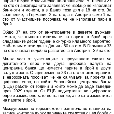
парите в брой е значително по-ограничена. В Швеция 27
на сто от анкетираните заявяват, че изобщо не използват
банкноти и монети, а в Дания този дял е 18 на сто. За
сравнение, в Германия 2 на сто, а в Австрия само 1 на
сто от участниците посочват, че не използват пари в
брой.
Общо 37 на сто от анкетираните в деветте държави
смятат, че пълното изчезване на парите в брой през
следващите десет години е сигурно или много вероятно.
Най-голям е този дял в Дания - 50 на сто. В Германия 33
на сто очакват подобно развитие, а в Австрия - 29 на сто.
Малка част от участниците в проучването считат, че
дигиталното евро или друга цифрова валута на
централна банка ще измести парите в брой в други
валутни зони. Същевременно 33 на сто от анкетираните
в еврозоната посочват, че не са чували за проекта за
цифрово евро, по който Европейска централна банка
(ЕЦБ) работи от години и който може да бъде въведен
през 2029 година. От ЕЦБ подчертават, че цифровото
евро е замислено като допълнение, а не като заместител
на парите в брой.
Междувременно германското правителство планира да
засили контрола върху паричните средства с цел борба с