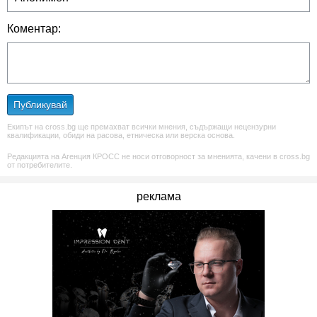
Коментар:
Публикувай
Екипът на cross.bg ще премахват всички мнения, съдържащи нецензурни
квалификации, обиди на расова, етническа или верска основа.
Редакцията на Агенция КРОСС не носи отговорност за мненията, качени в cross.bg
от потребителите.
реклама