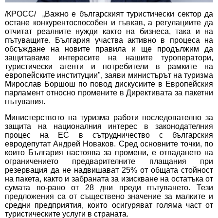
/КРОСС/ „Важно е българският туристически сектор да
остане конкурентоспособен и гъвкав, а регулациите да
отчитат реалните нужди както на бизнеса, така и на
пътуващите. България участва активно в процеса на
обсъждане на новите правила и ще продължим да
защитаваме интересите на нашите туроператори,
туристически агенти и потребители в рамките на
европейските институции", заяви министърът на туризма
Мирослав Боршош по повод дискусиите в Европейския
парламент относно промените в Директивата за пакетни
пътувания.
Министерството на туризма работи последователно за
защита на националния интерес в законодателния
процес на ЕС в сътрудничество с българския
евродепутат Андрей Новаков. Сред основните точки, по
които България настоява за промени, е отпадането на
ограничението предварителните плащания при
резервация да не надвишават 25% от общата стойност
на пакета, както и забраната за изискване на остатъка от
сумата по-рано от 28 дни преди пътуването. Тези
предложения са от съществено значение за малките и
средни предприятия, които осигуряват голяма част от
туристическите услуги в страната.