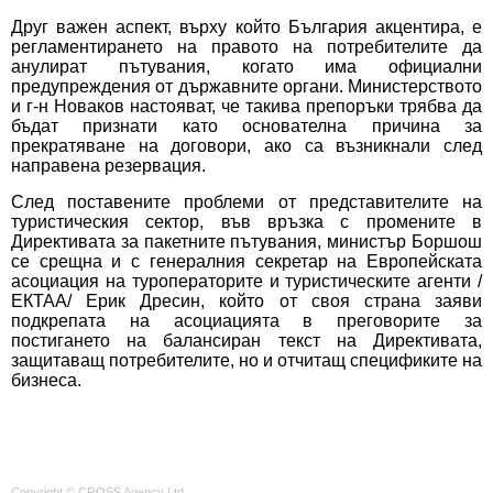
Друг важен аспект, върху който България акцентира, е
регламентирането на правото на потребителите да
анулират пътувания, когато има официални
предупреждения от държавните органи. Министерството
и г-н Новаков настояват, че такива препоръки трябва да
бъдат признати като основателна причина за
прекратяване на договори, ако са възникнали след
направена резервация.
След поставените проблеми от представителите на
туристическия сектор, във връзка с промените в
Директивата за пакетните пътувания, министър Боршош
се срещна и с генералния секретар на Европейската
асоциация на туроператорите и туристическите агенти /
ЕКТАА/ Ерик Дресин, който от своя страна заяви
подкрепата на асоциацията в преговорите за
постигането на балансиран текст на Директивата,
защитаващ потребителите, но и отчитащ спецификите на
бизнеса.
Copyright © CROSS Agency Ltd.