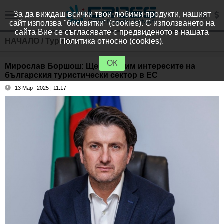
За да виждаш всички твои любими продукти, нашият
сайт използва "бисквитки" (cookies). С използването на
сайта Вие се съгласявате с предвиденото в нашата
НАЧАЛО
/
Туризъм
Политика относно (cookies).
ОК
Мирослав Боршош: Ще защитим интересите на
българския туристически сектор в ЕС
13 Март 2025 | 11:17