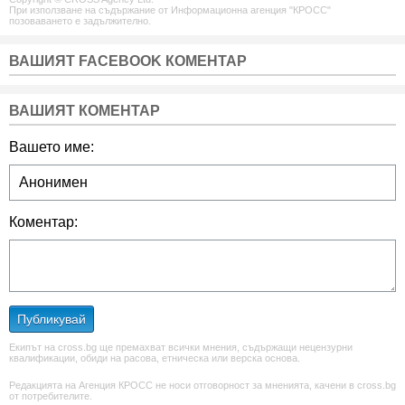
При използване на съдържание от Информационна агенция "КРОСС"
позоваването е задължително.
ВАШИЯТ FACEBOOK КОМЕНТАР
ВАШИЯТ КОМЕНТАР
Вашето име:
Коментар:
Публикувай
Екипът на cross.bg ще премахват всички мнения, съдържащи нецензурни
квалификации, обиди на расова, етническа или верска основа.
Редакцията на Агенция КРОСС не носи отговорност за мненията, качени в cross.bg
от потребителите.