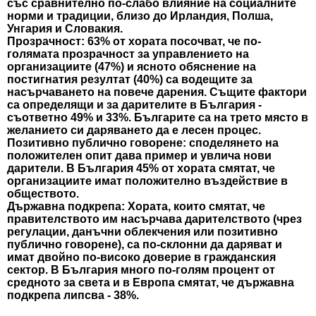
със сравнително по-слабо влияние на социалните
норми и традиции, близо до Ирландия, Полша,
Унгария и Словакия.
Прозрачност
:
63% от хората
посочват, че по-
голямата прозрачност за управлението на
организациите (47%) и ясното обяснение на
постигнатия резултат (40%) са водещите за
насърчаването на повече дарения. Същите фактори
са определящи и за дарителите в България -
съответно 49% и 33%. Българите са на трето място в
желанието си даряването да е лесен процес.
Позитивно публично говорене:
споделянето на
положителен опит дава пример и увлича нови
дарители. В България 45% от хората смятат, че
организациите имат положително въздействие в
обществото.
Държавна подкрепа
: Хората, които смятат, че
правителството им насърчава дарителството (чрез
регулации, данъчни облекчения или позитивно
публично говорене), са по-склонни да даряват и
имат
двойно по-високо доверие
в гражданския
сектор. В България много по-голям процент от
средното за света и в Европа смятат, че държавна
подкрепа липсва - 38%.