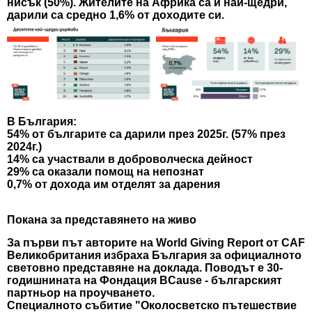
нисък (50%). Жителите на Африка са и най-щедри,
дарили са средно 1,6% от доходите си.
В България:
54% от българите са дарили през 2025г. (57% през
2024г.)
14% са участвали в доброволческа дейност
29% са оказали помощ на непознат
0,7% от дохода им отделят за дарения
Покана за представянето на живо
За първи път авторите на World Giving Report от CAF
Великобритания избраха България за официалното
световно представяне на доклада. Поводът е 30-
годишнината на Фондация BCause - българският
партньор на проучването.
Специалното събитие "Околосветско пътешествие