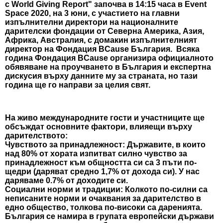
с World Giving Report" започва в 14:15 часа в Event
Space 2020, на 3 юни, с участието на главни
изпълнителни директори на националните
дарителски фондации от Северна Америка, Азия,
Африка, Австралия, с домакин изпълнителният
директор на Фондация BCause България. Всяка
година Фондация BCause организира официалното
обявяване на проучването в България и експертна
дискусия върху данните му за страната,
но тази
година ще го направи за целия свят.
На живо
международните гости и участниците ще
обсъждат основните фактори, влияещи върху
дарителството:
Чувството за принадлежност
: Държавите, в които
над 80% от хората изпитват силно чувство за
принадлежност към общността си са
3 пъти по-
щедри
(даряват средно 1,7% от дохода си). У нас
даряваме 0.7% от доходите си.
Социални норми и традиции
: Колкото по-силни са
неписаните норми и очаквания за дарителство в
едно общество, толкова по-високи са даренията.
България се намира в групата европейски държави