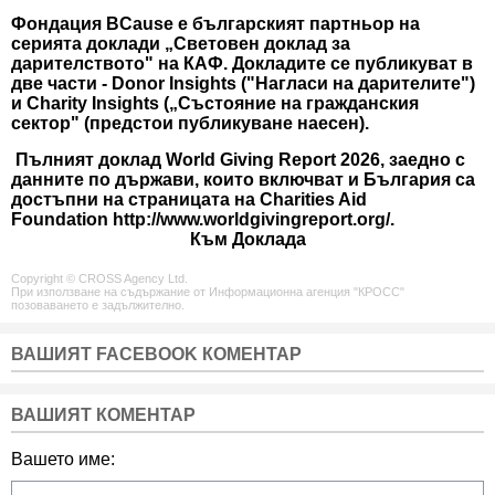
Фондация BCause е българският партньор на
серията доклади „Световен доклад за
дарителството" на КАФ. Докладите се публикуват в
две части - Donor Insights ("Нагласи на дарителите")
и Charity Insights („Състояние на гражданския
сектор" (предстои публикуване наесен).
Пълният доклад World Giving Report 2026, заедно с
данните по държави, които включват и България са
достъпни на страницата на Charities Aid
Foundation
http://www.worldgivingreport.org/
.
Към Доклада
Copyright © CROSS Agency Ltd.
При използване на съдържание от Информационна агенция "КРОСС"
позоваването е задължително.
ВАШИЯТ FACEBOOK КОМЕНТАР
ВАШИЯТ КОМЕНТАР
Вашето име: