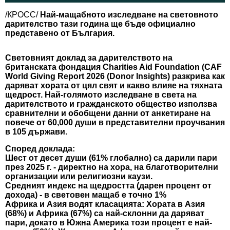
/КРОСС/
Най-мащабното изследване на световното
дарителство тази година ще бъде официално
представено от България.
Световният доклад за дарителството на
британската фондация Charities Aid Foundation (
CAF
World Giving Report 2026 (Donor Insights)
разкрива как
даряват хората от цял свят и какво влияе на тяхната
щедрост. Най-голямото изследване в света на
дарителството и гражданското общество използва
сравнителни и обобщени данни от анкетиране на
повече от 60,000 души в представителни проучвания
в 105 държави.
Според доклада:
Шест от десет души
(61% глобално) са дарили пари
през 2025 г. - директно на хора, на благотворителни
организации или религиозни каузи.
Средният индекс на щедростта
(дарен процент от
дохода) - в световен мащаб е точно
1%
Африка и Азия водят класацията
: Хората в Азия
(68%) и Африка (67%) са най-склонни да даряват
пари, докато в Южна Америка този процент е най-