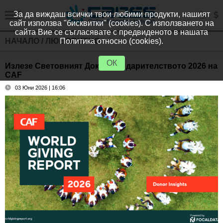
За да виждаш всички твои любими продукти, нашият
сайт използва "бисквитки" (cookies). С използването на
сайта Вие се съгласявате с предвиденото в нашата
НАЧАЛО
/
ЛЮБОПИТНО
Политика относно (cookies).
ОК
Излезе Световният Доклад за дарителството 2026 на
CAF
03 Юни 2026 | 16:06