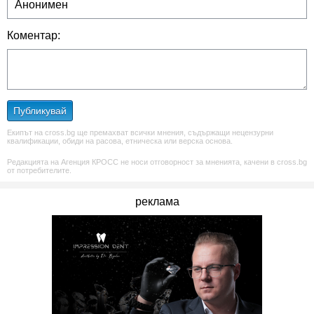
Коментар:
Публикувай
Екипът на cross.bg ще премахват всички мнения, съдържащи нецензурни
квалификации, обиди на расова, етническа или верска основа.
Редакцията на Агенция КРОСС не носи отговорност за мненията, качени в cross.bg
от потребителите.
реклама