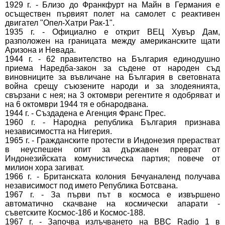
1929 г. - Близо до Франкфурт на Майн в Германия е
осъществен първият полет на самолет с реактивен
двигател "Опел-Хатри Рак-1".
1935 г. - Официално е открит ВЕЦ Хувър Дам,
разположен на границата между американските щати
Аризона и Невада.
1944 г. - 62 правителство на България единодушно
приема Наредба-закон за съдене от народен съд
виновниците за въвличане на България в световната
война срещу съюзените народи и за злодеянията,
свързани с нея; на 3 октомври регентите я одобряват и
на 6 октомври 1944 тя е обнародвана.
1944 г. - Създадена е Агенция Франс Прес.
1960 г. - Народна република България признава
независимостта на Нигерия.
1965 г. - Гражданските протести в Индонезия прерастват
в неуспешен опит за държавен преврат от
Индонезийската комунистическа партия; повече от
милион хора загиват.
1966 г. - Британската колония Бечуаналенд получава
независимост под името Република Ботсвана.
1967 г. - За първи път в космоса е извършено
автоматично скачване на космически апарати -
съветските Космос-186 и Космос-188.
1967 г. - Започва излъчването на BBC Radio 1 в