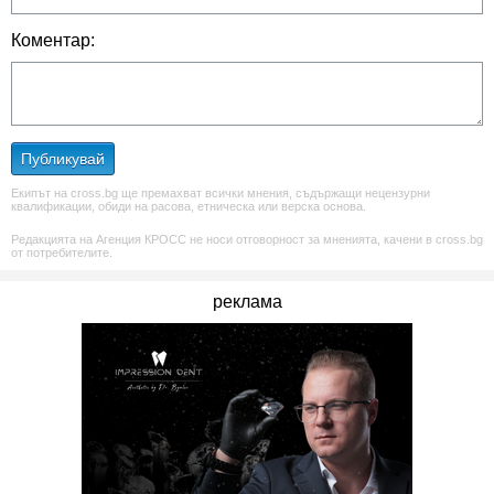
Коментар:
Публикувай
Екипът на cross.bg ще премахват всички мнения, съдържащи нецензурни
квалификации, обиди на расова, етническа или верска основа.
Редакцията на Агенция КРОСС не носи отговорност за мненията, качени в cross.bg
от потребителите.
реклама