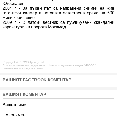
Югославия.
2004 г. - За първи път са направени снимки на жив
гигантски калмар в неговата естествена среда на 600
мили край Токио.
2009 г. - В датски вестник са публикувани скандални
карикатури на пророка Мохамед.
Copyright © CROSS Agency Ltd.
При използване на съдържание от Информационна агенция "КРОСС"
позоваването е задължително.
ВАШИЯТ FACEBOOK КОМЕНТАР
ВАШИЯТ КОМЕНТАР
Вашето име: