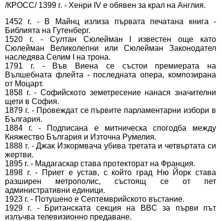
/КРОСС/ 1399 г. - Хенри IV е обявен за крал на Англия.
1452 г. - В Майнц излиза първата печатана книга -
Библията на Гутенберг.
1520 г. - Султан Сюлейман I известен още като
Сюлейман Великолепни или Сюлейман Законодател
наследява Селим I на трона.
1791 г. - Във Виена се състои премиерата на
Вълшебната флейта - последната опера, композирана
от Моцарт.
1858 г. - Софийското земетресение нанася значителни
щети в София.
1879 г. - Провеждат се първите парламентарни избори в
България.
1884 г. - Подписана е митническа спогодба между
Княжество България и Източна Румелия.
1888 г. - Джак Изкормвача убива третата и четвъртата си
жертви.
1895 г. - Мадагаскар става протекторат на Франция.
1898 г. - Приет е устав, с който град Ню Йорк става
разширен метрополис, състоящ се от пет
административни единици.
1923 г. - Потушено е Септемврийското въстание.
1929 г. - Британската секция на BBC за първи път
излъчва телевизионно предаване.