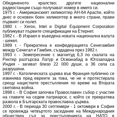
Обединеното кралство; другите национални
радиостанции също получават номер в името си.
1975 г. - Американският хеликоптер AH-64 Apache, който
днес е основен боен хеликоптер в много страни, прави
първият си полет.
1980 г. - Xerox, Intel и Digital Equipment Corporation
публикуват първите спецификации на Етернет.
1982 г. - В Израел е въведена новата национална валута
- шекел.
1989 г. - Прекратена е конфедерацията Сенегамбия
между Сенегал и Гамбия, създадена през 1982 г.
1993 г. - Земетресение с магнитуд 6,3 по скалата на
Рихтер разтърсва Латур и Османабад в Югозападна
Индия - загиват близо 22 000 души, а 36 села са
разрушени.
1997 г. - Католическата църква във Франция публично се
извинява пред евреите за това, че не е протестирала
срещу нацистките престъпления по време на Втората
световна война.
1998 г. - В София започва Православен събор с участие
на главите на седем патриарси, с който се прекратява
разкола в Българската православна църква.
2000 г. - В периода 30 септември - 1 октомври в София
се провежда четвъртото заседание на Международния
обществен съд за престъпленията на НАТО в