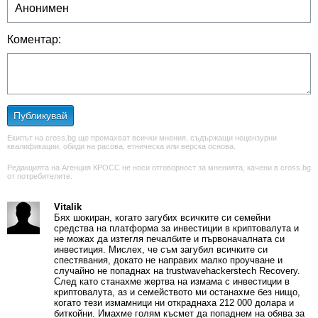
Коментар:
Публикувай
Екипът на cross.bg ще премахват всички мнения, съдържащи нецензурни
квалификации, обиди на расова, етническа или верска основа.
Редакцията на Агенция КРОСС не носи отговорност за мненията, качени в cross.bg
от потребителите.
Vitalik
Бях шокиран, когато загубих всичките си семейни
средства на платформа за инвестиции в криптовалута и
не можах да изтегля печалбите и първоначалната си
инвестиция. Мислех, че съм загубил всичките си
спестявания, докато не направих малко проучване и
случайно не попаднах на trustwavehackerstech Recovery.
След като станахме жертва на измама с инвестиции в
криптовалута, аз и семейството ми останахме без нищо,
когато тези измамници ни откраднаха 212 000 долара и
биткойни. Имахме голям късмет да попаднем на обява за