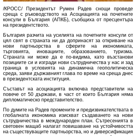
/КРОСС/ Президентът Румен Радев снощи проведе
среща с ръководството на Асоциацията на почетните
консули в България (АПКБ), съобщиха от пресцентъра
на президентството.
България разчита на усилията на почетните консули от
цял свят в страната ни да допринасят за откриване на
нови партньорства в сферите на икономиката,
търговията, иновациите, образованието, туризма.
Страната ни може да е по-видима, като възстанови
позициите си и изгради нови сътрудничества у нас и зад
граница в условията на динамична геополитическа
среда, заяви държавният глава по време на среща днес
в президентската институция.
Съставът на асоциацията включва представители на
повече от 50 държави, в част от които България няма
дипломатическо представителство.
По думите на Радев промените и предизвикателствата в
глобалната икономика изискват създаването на нови
сътрудничества в международен план. Сътресенията в
световен мащаб налагат повишаване на устойчивостта
на съществуващите партньорства, но и диверсификация