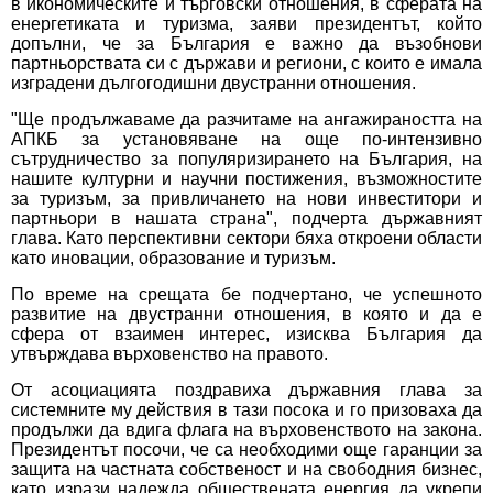
в икономическите и търговски отношения, в сферата на
енергетиката и туризма, заяви президентът, който
допълни, че за България е важно да възобнови
партньорствата си с държави и региони, с които е имала
изградени дългогодишни двустранни отношения.
"Ще продължаваме да разчитаме на ангажираността на
АПКБ за установяване на още по-интензивно
сътрудничество за популяризирането на България, на
нашите културни и научни постижения, възможностите
за туризъм, за привличането на нови инвеститори и
партньори в нашата страна", подчерта държавният
глава. Като перспективни сектори бяха откроени области
като иновации, образование и туризъм.
По време на срещата бе подчертано, че успешното
развитие на двустранни отношения, в която и да е
сфера от взаимен интерес, изисква България да
утвърждава върховенство на правото.
От асоциацията поздравиха държавния глава за
системните му действия в тази посока и го призоваха да
продължи да вдига флага на върховенството на закона.
Президентът посочи, че са необходими още гаранции за
защита на частната собственост и на свободния бизнес,
като изрази надежда обществената енергия да укрепи