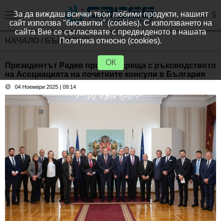
За да виждаш всички твои любими продукти, нашият
сайт използва "бисквитки" (cookies). С използването на
сайта Вие се съгласявате с предвиденото в нашата
НАЧАЛО
/
БЪЛГАРИЯ
Политика относно (cookies).
ОК
Президентът Радев проведе среща с ръководството
на Асоциацията на почетните консули в България
04 Ноември 2025 | 09:14