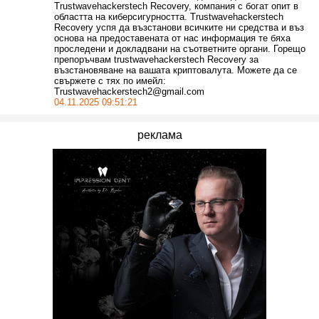
Trustwavehackerstech Recovery, компания с богат опит в
областта на киберсигурността. Trustwavehackerstech
Recovery успя да възстанови всичките ни средства и въз
основа на предоставената от нас информация те бяха
проследени и докладвани на съответните органи. Горещо
препоръчвам trustwavehackerstech Recovery за
възстановяване на вашата криптовалута. Можете да се
свържете с тях по имейл:
Trustwavehackerstech2@gmail.com
04.11.2025 09:51:21
реклама