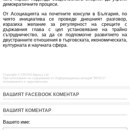
демократичните процеси.
От Асоциацията на почетните консули в България, по
чиято инициатива се проведе днешният разговор,
изразиха желание за регулярност на срещите с
държавния глава с цел установяване на трайно
сътрудничество, за да се подпомогне развитието на
двустранните отношения в търговската, икономическата,
културната и научната сфера.
Copyright © CROSS Agency Ltd.
При използване на съдържание от Информационна агенция "КРОСС"
позоваването е задължително.
ВАШИЯТ FACEBOOK КОМЕНТАР
ВАШИЯТ КОМЕНТАР
Вашето име: