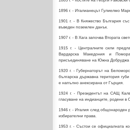
1885 г. - Костите на Георги Раковск
1896 г. - Италианецът Гулиелмо Мар
1901 г. - В Княжество България съ
въведен поземлен данък.
1907 г. - В Хага започва Втората св
1915 г. - Централните сили пред
Вардарска Македония и Помора
присъединяване на Южна Добруджа 
1920 г. - Губернаторът на Беломор
българска държавна територия губи
е напълно анексирана от Гърция.
1924 г. - Президентът на САЩ Калв
гласуване на индианците, родени в
1946 г. - Италия след общонароден 
избирателни права.
1953 г. - Състои се официалната к