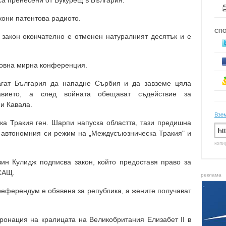
и са пренесени от Букурещ в България.
кони патентова радиото.
СП
с закон окончателно е отменен натуралният десятък и е
етовна мирна конференция.
лагат България да нападне Сърбия и да завземе цяла
вието, а след войната обещават съдействие за
и Кавала.
Взем
ска Тракия ген. Шарпи напуска областта, тази предишна
 автономния си режим на „Междусъюзническа Тракия" и
копи
ин Кулидж подписва закон, който предоставя право за
 САЩ.
реклама
референдум е обявена за република, а жените получават
оронация на кралицата на Великобритания Елизабет II в