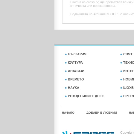
Екипът на cross.bg ще премахват всички
етническа или верска основа.
Редакцията на Агенция КРОСС не носи отг
БЪЛГАРИЯ
СВЯТ
КУЛТУРА
ТЕХН
АНАЛИЗИ
ИНТЕ
ВРЕМЕТО
НОВИ
НАУКА
ШОУБ
РОЖДЕНИЦИТЕ ДНЕС
ПРЕГЛ
НАЧАЛО
ДОБАВИ В ЛЮБИМИ
НА
Copyrigh