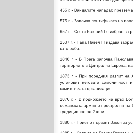
455 г. - Вандалите нападат, превзем
575 г. - Започва понтификата на папа
657 г. - Свети Евгений I е избран за 
1537 г. - Папа Павел III издава заб
като роби.
1848 г. - В Прага започва Панслав
териториите в Централна Европа, на
1873 г. - При поредния разпит на 
установят неговата самоличност 
комитетската организация.
1876 г. - В подножието на връх Во
османската армия е прострелян на 1
традиционно на 2 юни.
1880 г. - Приет е първият Закон за 