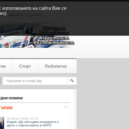
т април 2026
|
Партньори
С използването на сайта Вие се
es).
ия:
София
0.11 (µSv/h)
гии
Спорт
Любопитно
ДНИ НОВИНИ
ГАРИЯ
08 Август 2026 | 15:10
Радев: Ще обсъдим инцидента с
дрон с партньорите в НАТО