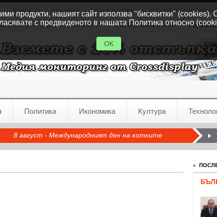
Контакти
|
Реклама
|
Общи условия
|
Избори за парламен
ми продукти, нашият сайт използва "бисквитки" (cookies). 
ласявате с предвиденото в нашата Политика относно (cooki
GN
1.1535
GBP / BGN
0.8577
CHF / BGN
0.9347
Радиац
ОК
я
Политика
Икономика
Култура
Техноло
8 август - Международният ден на котките
ПОСЛЕ
БЪЛ