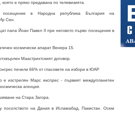
, която е пряко предавана по телевизията.
 посещение в Народна република България на
Ир Сен.
щат папа Йоан Павел II при неговото първо посещение в
матичен космически апарат Венера 15.
 отхвърлен Маастрихтският договор.
онгрес печели 66% от гласовете на избори в ЮАР.
ур е изстрелян Марс експрес - първият междупланетен
космическа агенция.
газяване на Стара Загора.
щу посолството на Дания в Исламабад, Пакистан. Осем