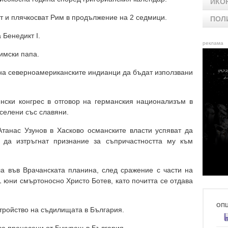
ИКО
ат и плячкосват Рим в продължение на 2 седмици.
ПОЛ
 Бенедикт I.
реклама
римски папа.
рана северноамериканските индианци да бъдат използвани
янски конгрес в отговор на германския национализъм в
селени със славяни.
Атанас Узунов в Хасково османските власти успяват да
и да изтръгнат признание за съпричастността му към
ла във Врачанската планина, след сражение с части на
 юни смъртоносно Христо Ботев, като почитта се отдава
ОП
устройство на съдилищата в България.