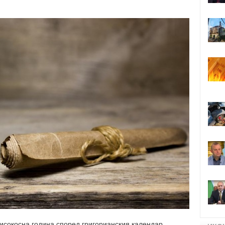
високосна година според григорианския календар.