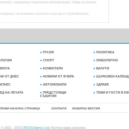
 мнения, съдържащи нецензурни квалификации, обиди на расова,
оворност за мненията, качени в cross.bg от потребителите.
РУСИЯ
ПОЛИТИКА
ОЛОГИИ
СПОРТ
ЛЮБОПИТНО
РВЮТА
КОМЕНТАРИ
ВАЛУТИ
НИ ОТ ДНЕС
НОВИНИ ОТ ВЧЕРА
ЦЪРКОВЕН КАЛЕНД
ИЗНЕС
АВТОМОБИЛИ
ЗДРАВЕ
ЕД НА ПЕЧАТА
ПРЕДСТОЯЩИ
ТЕМИ И ГОСТИ В Е
СЪБИТИЯ
ПРАВИ НАЧАЛНА СТРАНИЦА
КОНТАКТИ
МОБИЛНА ВЕРСИЯ
t © 2002 - 2026
CROSS Agency Ltd.
Всички права запазени.