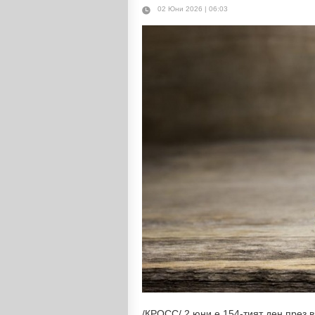
02 Юни 2026 | 06:03
/КРОСС/ 2 юни е 154-тият ден през 