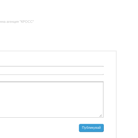
нна агенция "КРОСС"
Публикувай