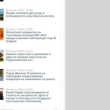
08 Август 2026 | 14:30
Пожар изпепели две къщи в
бобошевското село Висока могила
08 Август 2026 | 13:30
Областният управител на
Търговище активира BG-Alert
заради очаквани температури над 40
градуса
08 Август 2026 | 13:10
Камион спука гума в движение и
едва не премаза лека кола на
Подбалканския път
08 Август 2026 | 13:00
Тодор Джиков: В момента се
наблюдава продължаваща
тенденция на намаляване на цените
08 Август 2026 | 12:30
Румен Радев след заседание на
Съвета по сигурността: Дрон е
нахлул в българското въздушно
пространство (Обновена)