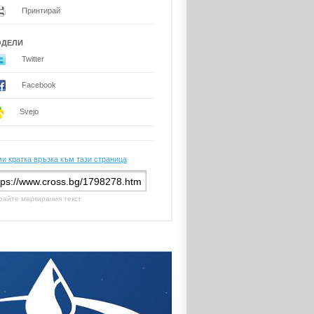
Принтирай
ОДЕЛИ
Twitter
Facebook
Svejo
и кратка връзка към тази страница
райте маркирания текст