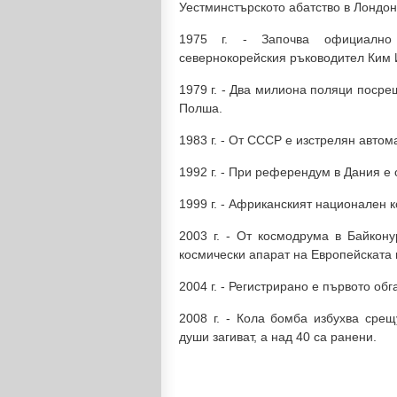
Уестминстърското абатство в Лондон
1975 г. - Започва официално
севернокорейския ръководител Ким 
1979 г. - Два милиона поляци посре
Полша.
1983 г. - От СССР е изстрелян авто
1992 г. - При референдум в Дания е
1999 г. - Африканският национален к
2003 г. - От космодрума в Байкон
космически апарат на Европейската 
2004 г. - Регистрирано е първото об
2008 г. - Кола бомба избухва сре
души загиват, а над 40 са ранени.