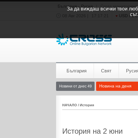
България - Русия
|
Cross мониторинг
За да виждаш всички твои люби
съг
08 Авг 2026 |
17:17:22
USD / B
Времето:
София
0°C
България
Свят
Руси
Новина на деня
Новини от днес 49
НАЧАЛО
/
История
История на 2 юни