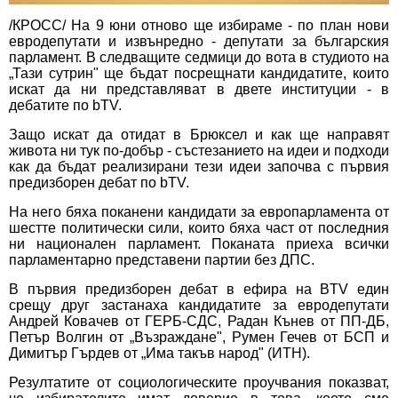
/КРОСС/ На 9 юни отново ще избираме - по план нови
евродепутати и извънредно - депутати за българския
парламент. В следващите седмици до вота в студиото на
„Тази сутрин" ще бъдат посрещнати кандидатите, които
искат да ни представляват в двете институции - в
дебатите по bTV.
Защо искат да отидат в Брюксел и как ще направят
живота ни тук по-добър - състезанието на идеи и подходи
как да бъдат реализирани тези идеи започва с първия
предизборен дебат по bTV.
На него бяха поканени кандидати за европарламента от
шестте политически сили, които бяха част от последния
ни национален парламент. Поканата приеха всички
парламентарно представени партии без ДПС.
В първия предизборен дебат в ефира на BTV един
срещу друг застанаха кандидатите за евродепутати
Андрей Ковачев от ГЕРБ-СДС, Радан Кънев от ПП-ДБ,
Петър Волгин от „Възраждане", Румен Гечев от БСП и
Димитър Гърдев от „Има такъв народ" (ИТН).
Резултатите от социологическите проучвания показват,