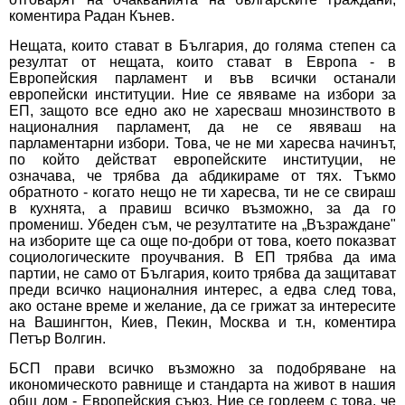
коментира Радан Кънев.
Нещата, които стават в България, до голяма степен са
резултат от нещата, които стават в Европа - в
Европейския парламент и във всички останали
европейски институции. Ние се явяваме на избори за
ЕП, защото все едно ако не харесваш мнозинството в
националния парламент, да не се явяваш на
парламентарни избори. Това, че не ми харесва начинът,
по който действат европейските институции, не
означава, че трябва да абдикираме от тях. Тъкмо
обратното - когато нещо не ти харесва, ти не се свираш
в кухнята, а правиш всичко възможно, за да го
промениш. Убеден съм, че резултатите на „Възраждане"
на изборите ще са още по-добри от това, което показват
социологическите проучвания. В ЕП трябва да има
партии, не само от България, които трябва да защитават
преди всичко националния интерес, а едва след това,
ако остане време и желание, да се грижат за интересите
на Вашингтон, Киев, Пекин, Москва и т.н, коментира
Петър Волгин.
БСП прави всичко възможно за подобряване на
икономическото равнище и стандарта на живот в нашия
общ дом - Европейския съюз. Ние се гордеем с това, че