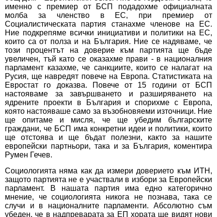
именно с премиер от БСП подадохме официалната
молба за членство в ЕС, при премиер от
Социалистическата партия станахме членове на ЕС.
Ние подкрепяме всички инициативи и политики на ЕС,
които са от полза и на България. Ние се надяваме, че
този процентът на доверие към партията ще бъде
увеличен, тъй като се оказахме прави - в националния
парламент казахме, че санкциите, които се налагат на
Русия, ще навредят повече на Европа. Статистиката на
Евростат го доказва. Повече от 15 години от БСП
настояваме за завършването и разширяването на
ядрените проекти в България и спорихме с Европа,
която настояваше само за възобновяеми източници. Ние
ще опитаме и мисля, че ще убедим българските
граждани, че БСП има конкретни идеи и политики, които
ще отстоява и ще бъдат полезни, както за нашите
европейски партньори, така и за България, коментира
Румен Гечев.
Социологията няма как да измери доверието към ИТН,
защото партията не е участвали в избори за Европейски
парламент. В нашата партия има едно категорично
мнение, че социологията никога не познава, така се
случи и в националните парламенти. Абсолютно съм
убеден, че в надпреварата за ЕП хората ще видят нови