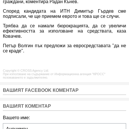
граждани, коментира Радан Кънев.
Според кандидата на ИТН Димитър Гърдев сме
подписали, че ще приемем еврото и това ще се случи.
Трябва да се намали бюрокрацията, да се увеличи
ефективността за използване на средствата, каза
Ковачев.
Петър Волгин пък предложи за евросредставата "да не
се краде".
Copyright © CROSS Agency Ltd.
При използване на съдържание от Информационна агенция "КРОСС"
позоваването е задължително.
ВАШИЯТ FACEBOOK КОМЕНТАР
ВАШИЯТ КОМЕНТАР
Вашето име: