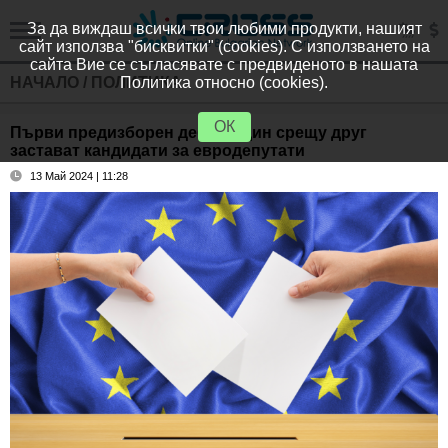
За да виждаш всички твои любими продукти, нашият
сайт използва "бисквитки" (cookies). С използването на
сайта Вие се съгласявате с предвиденото в нашата
НАЧАЛО
/
ПОЛИТИКА
Политика относно (cookies).
ОК
Първи предизборен дебат. Един срещу друг
застават кандидати за евродепутати
13 Май 2024 | 11:28