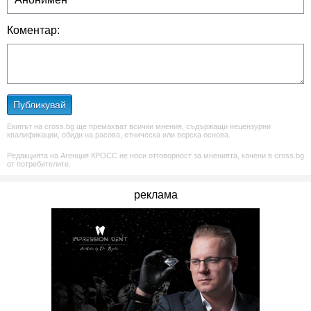
Коментар:
Публикувай
Екипът на cross.bg ще премахват всички мнения, съдържащи нецензурни
квалификации, обиди на расова, етническа или верска основа.
Редакцията на Агенция КРОСС не носи отговорност за мненията, качени в cross.bg
от потребителите.
реклама