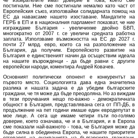
че избирателите имат доверие в това, което сме
постигнали. Ние сме постигнали немалко като част от
Европейския съюз, използвайки солидарната помощ на
ЕС да наваксаме нашето изоставане. Мандатите на
ГЕРБ в ЕП и в националния парламент показват, че ние
изграждаме България - увеличихме двойно БВП,
многократно от 2007 г. се увеличи средната работна
заплата. Използваме възможността на ЕС до 2027 г.
почти 27 млрд. евро, които са на разположение на
България, да получим. Европейското развитие на
България е единственият начин да осъществим идеала
на нашите възрожденци - да бъде равни с другите
европейски народи, коментира Андрей Ковачев.
Основният политически опонент е конкурентът за
първото място. Социологията дава една значителна
разлика и нашата задача е да убедим българските
граждани, че тя може да бъде преодоляна. Но аз виждам
в тези проучвания нещо по-важно - демократичната
общност в България, представлявана сега от ПП-ДБ, в
продължение на пет години имаше един евродепутат в
мое лице. А сега ще имаме четири пъти по-голямо
доверие, което означава, че и в България, и в Европа
сме показали най-важното - това, че България може да
бъде силна в обединена Европа, че нашите приоритети
отговарят на очакванията на българските граждани,