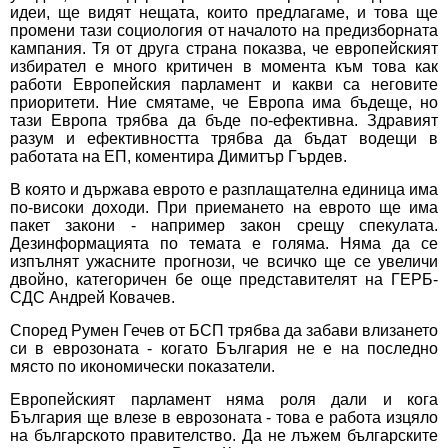
идеи, ще видят нещата, които предлагаме, и това ще
промени тази социология от началото на предизборната
кампания. Тя от друга страна показва, че европейският
избирател е много критичен в момента към това как
работи Европейския парламент и какви са неговите
приоритети. Ние смятаме, че Европа има бъдеще, но
тази Европа трябва да бъде по-ефективна. Здравият
разум и ефективността трябва да бъдат водещи в
работата на ЕП, коментира Димитър Гърдев.
В която и държава еврото е разплащателна единица има
по-високи доходи. При приемането на еврото ще има
пакет закони - например закон срещу спекулата.
Дезинформацията по темата е голяма. Няма да се
изпълнят ужасните прогнози, че всичко ще се увеличи
двойно, категоричен бе още представителят на ГЕРБ-
СДС Андрей Ковачев.
Според Румен Гечев от БСП трябва да забави влизането
си в еврозоната - когато България не е на последно
място по икономически показатели.
Европейският парламент няма роля дали и кога
България ще влезе в еврозоната - това е работа изцяло
на българското правителство. Да не лъжем българските