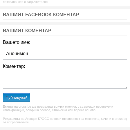
позоваването е задължително.
ВАШИЯТ FACEBOOK КОМЕНТАР
ВАШИЯТ КОМЕНТАР
Вашето име:
Коментар:
Публикувай
Екипът на cross.bg ще премахват всички мнения, съдържащи нецензурни
квалификации, обиди на расова, етническа или верска основа.
Редакцията на Агенция КРОСС не носи отговорност за мненията, качени в cross.bg
от потребителите.