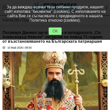
За да виждаш всички твои любими продукти, нашият
сайт използва "бисквитки" (cookies). С използването на
сайта Вие се съгласявате с предвиденото в нашата
НАЧАЛО
/
Православие
Политика относно (cookies).
ОК
Патриарх Даниил ще възглави в катедралата „Св.
Александър Невски" литургия по повод 73 години
от възстановяването на Българската патриаршия
10 Май 2026 | 08:50