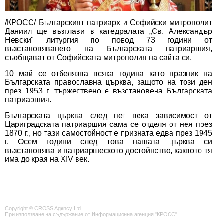
/КРОСС/ Българският патриарх и Софийски митрополит
Даниил ще възглави в катедралата „Св. Александър
Невски" литургия по повод 73 години от
възстановяването на Българската патриаршия,
съобщават от Софийската митрополия на сайта си.
10 май се отбелязва всяка година като празник на
Българската православна църква, защото на този ден
през 1953 г. тържествено е възстановена Българската
патриаршия.
Българската църква след пет века зависимост от
Цариградската патриаршия сама се отделя от нея през
1870 г., но тази самостойност е призната едва през 1945
г. Осем години след това нашата църква си
възстановява и патриаршеското достойнство, каквото тя
има до края на XIV век.
Copyright © CROSS Agency Ltd.
При използване на съдържание от Информационна агенция "КРОСС"